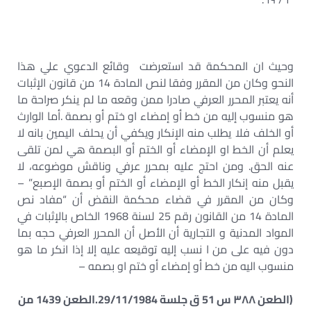
وحيث ان المحكمة قد استعرضت وقائع الدعوي علي هذا
النحو وكان من المقرر وفقا لنص المادة 14 من قانون الإثبات
أنه يعتبر المحرر العرفي صادرا ممن وقعه ما لم ينكر صراحة ما
هو منسوب إليه من خط أو إمضاء او ختم أو بصمة .أما الوارث
أو الخلف فلا يطلب منه الإنكار ويكفي أن يحلف اليمين بانه لا
يعلم أن الخط او الإمضاء أو الختم أو البصمة هي لمن تلقى
عنه الحق. ومن احتج عليه بمحرر عرفي وناقش موضوعه، لا
يقبل منه إنكار الخط أو الإمضاء أو الختم أو بصمة الإصبع” –
وكان من المقرر في قضاء محكمة النقض أن “مفاد نص
المادة 14 من القانون رقم 25 لسنة 1968 الخاص بالإثبات في
المواد المدنية و التجارية أن الأصل أن المحرر العرفي حجه بما
دون فيه على من ا نسب إليه توقيعه عليه إلا إذا انكر ما هو
منسوب اليه من خط أو إمضاء أو ختم او بصمه –
(الطعن ۳۸۸ س 51 ق جلسة 29/11/1984.الطعن 1439 من