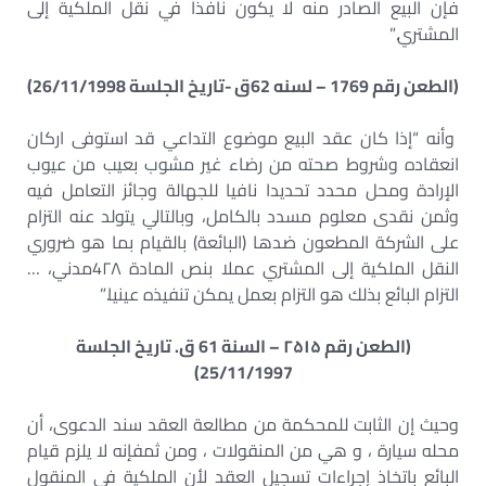
فإن البيع الصادر منه لا يكون نافذا في نقل الملكية إلى
المشتري.”
(الطعن رقم 1769 – لسنه 62ق -تاريخ الجلسة 26/11/1998)
وأنه “إذا كان عقد البيع موضوع التداعي قد استوفى اركان
انعقاده وشروط صحته من رضاء غير مشوب بعيب من عيوب
الإرادة ومحل محدد تحديدا نافيا للجهالة وجائز التعامل فيه
وثمن نقدی معلوم مسدد بالكامل، وبالتالي يتولد عنه التزام
على الشركة المطعون ضدها (البائعة) بالقيام بما هو ضروري
النقل الملكية إلى المشتري عملا بنص المادة 4۲۸مدني، …
التزام البائع بذلك هو التزام بعمل يمكن تنفيذه عينيا.”
(الطعن رقم ۲۵۱۵ – السنة 61 ق. تاريخ الجلسة
25/11/1997)
وحيث إن الثابت للمحكمة من مطالعة العقد سند الدعوى، أن
محله سيارة ، و هي من المنقولات ، ومن ثمفإنه لا يلزم قيام
البائع باتخاذ إجراءات تسجيل العقد لأن الملكية في المنقول