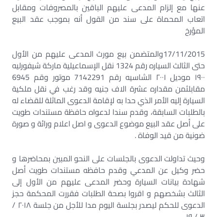
عنها مع إلزام المدعى عليهم الباقين بالمصروفات ومقابل
اتعاب المحماة على سند من القول أنه بموجب عقد البيع
المؤرخ
17/11/2015والمتضمن بيع مورث المدعى عليهم من الأول
حتى الثالث السياره رقم 1324 نقل الإسماعيلية ماركة شيفورليه
۱۹۰۰ موديل ۲۰۰۱ الشاسيه رقم 7142291 موتور وقم 6945
مقابلثمن مقداره عشرة الاف جنيه وقد رغب في نقل ملكية
السيارة إليه الأمر الذي حدا به لإقامة الدعوى الماثلة للقضاء له
بالطلبات السابقة، وقدم سندا لدعواه حافظة مستندات طويت
على أصل عقد البيع موضوع الدعوى و اصل اعلام ورائة و صورة
ضونية من قيد الوفاة .
وحيث تداولت الدعوى بالجلسات على النحو المبين بمحاضرها و
حضر وكيل عن المدعي وقدم حافظه مستندات طويت أصل
شهادة بيانات السيارة وحضر المدعى عليهم من الأول إلى
الثالث بشخصهم و اقروا بصحة الطلبات فقررت المحكمة حجز
الدعوى للحكم ليصدر بجلسة اليوم مدا للأجل من جلسة ۲۰۱۸ /
۳ / ۱۹ .