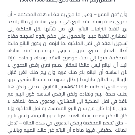
وأن “من المقرر – وعلى ما جري به قضاء هذه المحكمة – أن
دعوي صحة ونفاذ عقد البيع هي دعوي استحقاق مالا يقصد
بها تنفيذ التزامات البائع التي من شأنها نقل الملكية إلى
المشتري تنفيذا عينيا والحصول علي حكم يقوم تسجيله مقام
تسجيل العقد في نقل الملكية بما لازمه أن يكون البائع مالكا
أصلا للعقار المبيع، فهي دعوي موضوعية تمتد سلطة
المحكمة فيها إلي بحث موضوع العقد ومداه ونفاذه. فإذا
اثبت أن البائع ليس مالكا للعقار المبيع تعين رفض الدعوي لا
لأن اساسه أن البائع باع ملك غيره وان بيع ملك الغير قابل
للإبطال ذلك لأن قابليته للإبطال مقررة لمصلحة المشتري فهو
وحده الذي له طلبه طبقا 446/1من القانون المدني ولكن هنا
يطلب صحة البيع ونفاذه ولكن الرفض اساسه كون البيع غير
نافذ في نقل الملكية إلى المشتري، ودعوي صحة التعاقد لا
تقبل إلا إذا كان من شان البيع المتمسك به نقل الملكية وإلا
كان الحكم بصحة ونفاذ العقد لغوا عديم القيمة، وليس بلازم
– حتى تحكم المحكمة برفض الدعوى في هذه الحالة – تدخل
المالك الحقيقي فيها مادام أن البائع غير مالك المبيع وبالتالي