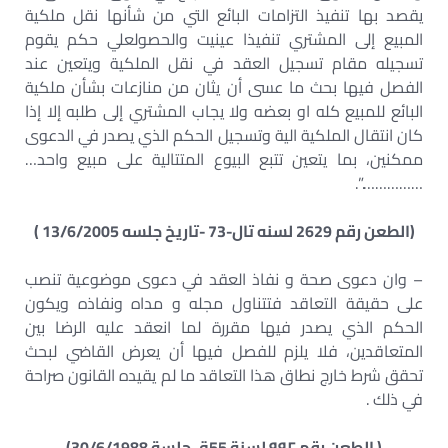
يقصد بها تنفيذ التزامات البائع التي من شأنها نقل ملكية
المبيع إلى المشتري تنفيذا عينيت والحصولعلي حكم يقوم
تسجيله مقام تسجيل العقد في نقل الملكية ويتعين عند
الفصل فيها بحث ما عسى أن يثان من منازعات بشأن ملكية
البائع للمبيع كله او بعضه ولا يجاب المشتري إلى طلبه إلا إذا
كان انتقال الملكية الية وتسجيل الحكم الذي يصدر في الدعوى
ممكنين، بما يتعين تتبع البيوع المتتالية على مبيع واحد…
…………….”.
(الطعن رقم 2629 لسنه تال-73 -تاريخ جلسه 13/6/2005 )
– وان دعوى صحة و نفاذ العقد في دعوى موضوعية تنصب
على حقيقة التعاقد فتتناول مجله و مداه ونفاذه ويكون
الحكم الذي يصدر فيها مقررة لما انعقد عليه الرضا بين
المتعاقدين، فلا يلزم للفصل فيها أن يعرض القاضي لبحث
تحقق شرط خارج نطاق هذا التعاقد ما لم يقيده القانون صراحة
في ذلك .
( الطعن رقم ۹۹۲ لسنة 55ق جلسة 30/6/1988)