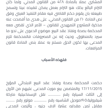
المشتري عملا بالمادة 4۲۸ من القانون المدني. ولما كان
التزام البائع بذلك هو التزام بعمل يمكن تنفيذه عينا وتسمح
طبيعته بان يقوم حكم القاضي فيه مقام التنفيذ العيني وفق
نص المادة ۲۱۰ من القانون المدني.. على هدى ما أفصحت عنه
مذكرة المشروع التمهيدي للقانون – الأمر الذي تقضي معه
المحكمة بصحة ونفاذ عقد البيع موضوع الدعوى على نحو ما
سيرد بالمنطوق.. وحيث إنه عن المصروفات فالمحكمة تلزم
المدعى بها لكون الحق مسلم به عملا بنص المادة قانون
المرافعات.
فلهذه الأسباب
حكمت المحكمة بصحة ونفاذ عقد البيع الابتدائي المؤرخ
17/11/2015 والمتضمن بيع مورث المدعى عليهم من الأول
إلى الثالث السيارة رقم …………. نقل الإسماعيلية ماركة
شيفرولية.۱۹۰0موديل الشاسيه رقم …………. موتور رقم ………
مقابل ثمن مقداره عشرة الاف جنيه ، وألزمت المدعى