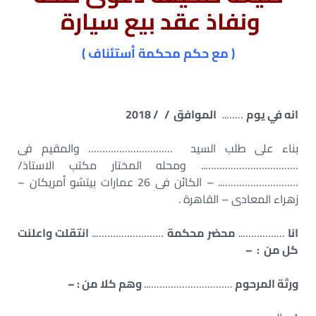
ونفاذ عقد بيع سيارة
( مع حكم محكمة أستئناف )
انه في يوم
……..
الموافق / / 2018
بناء على طلب السيد ………………………… والمقيم فى
…………………………….. ومحله المختار مكتب الاستاذ/
……………………….. – الكائن فى 26 عمارات بيتشو أمريكان –
زهراء المعادى – القاهرة .
انا
……………..
محضر محكمة
……………………..
انتقلت واعلنت
كل من : –
ورثة المرحوم
…………………………..
وهم كلا من : –