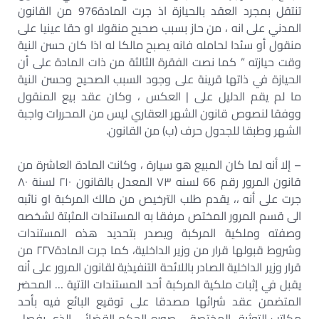
تنتقل بمجرد العقد بالحيازة اذ جرت المادة976 من القانون
المدني على انه ، من حاز بسبب صحيح منقولا او حقا عينيا على
منقول أو سئدا لحامله فانه يصبح مالكا له اذا كان حسن النية
وقت حيازته ” كما نصت الفقرة الثالثة من ذات المادة على أن
الحيازة في ذاتها قرينة على وجود السبب الصحيح وحسن النية
ما لم يقم الدليل على | العكس ، وكان عقد بيع المنقول
ووفقا لنصوص قانون الشهر العقاري ليس من المحررات واجبة
الشهر وطبقا للجدول حرف (ب) من القانون.
– إلا أنه لما كان المبيع هو سيارة ، وكانت المادة العاشرة من
قانون المرور رقم 66 لسنه ۷۳ المعدل بالقانون ۲۱۰ لسنة ۸۰
جرت على أنه ،، يقدم طلب الترخيص من مالك المركبة او نائبه
الى قسم المرور المختص مرفقا به المستندات المثبتة لشخصه
وصفته وملكية المركبة ويصدر بتحديد هذه المستندات
وشروط قبولها قرار من وزير الداخلية، كما جرت المادة۲۲۷ من
قرار وزير الداخلية الصادر باللائحة التنفيذية لقانون المرور على أنه
يقبل في إثبات ملكية المركبة أحد المستندات الآتية … المحضر
المتضمن عقد شرائها مصدقا على توقيع البائع فيه بأحد
مكاتب التوثيق المختصة ….صوره الحكم القضائي الذي يفصل