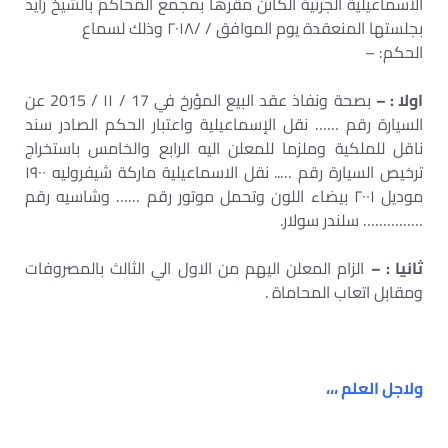
الاسماعيلية الجزئية الكائن مقرها بمجمع المحاكم بالشيخ زايد
بجلستها المنعقدة يوم الموافق / /۲۰۱۸ وذلك لسماع
الحكم: –
اولا : –
بصحة ونفاذ عقد البيع المؤرخ في 17 / ۱۱ / 2015 عن
السيارة رقم …… نقل الإسماعيلية واعتبار الحكم الصادر سند
ناقل للملكية وملزما للمعلن اليه الرابع والخامس باستخراج
ترخيص السيارة رقم ….. نقل الاسماعيلية ماركة شيفروليه ۱۹۰۰
موديل ۲۰۰۱ بيضاء اللون وتحمل موتور رقم …… وشاسيه رقم
…………… سلندر سولار.
ثانيا : –
الزام المعلن اليهم من الاول الي الثالث بالمصروفات
ومقابل اتعاب المحاماة .
ولاجل العلم ،،،