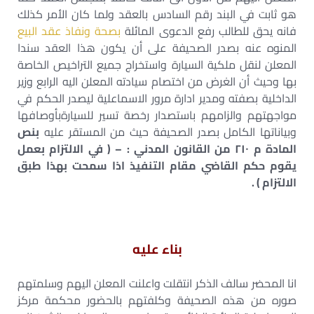
هو ثابت في البند رقم السادس بالعقد ولما كان الأمر كذلك
فانه يحق للطالب رفع الدعوى المائلة
بصحة ونفاذ عقد البيع
المنوه عنه بصدر الصحيفة على أن يكون هذا العقد سندا
المعلن لنقل ملكية السيارة واستخراج جميع التراخيص الخاصة
بها وحيث أن الغرض من اختصام سيادته المعلن اليه الرابع وزیر
الداخلية بصفته ومدير ادارة مرور الاسماعلية ليصدر الحكم في
مواجهتهم والزامهم باستصدار رخصة تسير للسيارةبأوصافها
وبياناتها الكامل بصدر الصحيفة حيث من المستقر عليه
بنص
المادة م ۲۱۰ من القانون المدني : – ( في الالتزام بعمل
يقوم حكم القاضي مقام التنفيذ اذا سمحت بهذا طبق
الالتزام ) .
بناء عليه
انا المحضر سالف الذكر انتقلت واعلنت المعلن اليهم وسلمتهم
صوره من هذه الصحيفة وكلفتهم بالحضور محكمة مركز