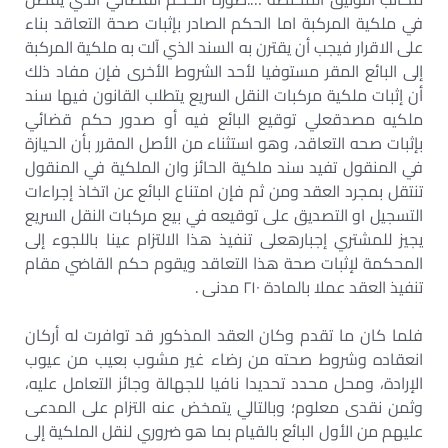
في ملكية المركبة اما الحكم الصادر بإثبات صحة التعاقد بناء
على الاقرار فيجب أن يقترن به السند الذي آلت به ملكية المركبة
إلى البائع المقر مستوفيا لأحد الشروط الأخرى فإن مفاد ذلك
أن إثبات ملكية مركبات النقل السريع يتطلب القانون فيها سند
ملكيه مصدقعلي توقيع البائع فيه أو صدور حكم قضائي
بإثبات صحه التعاقد، وهو استثناء من الأصل المقرر بأن الحيازة
في المنقول تفيد سند ملكية الحائز وان الملكية في المنقول
تنتقل بمجرد العقد ومن ثم فإن امتناع البائع عن اتخاذ إجراءات
التسجيل او التصديق على توقيعه في بيع مركبات النقل السريع
يجيز للمشتري إجبارهعلى تنفيذ هذا الالتزام عينا باللجوء إلى
المحكمة لإثبات صحة هذا التعاقد ويقوم حكم القاضي مقام
تنفيذ العقد عملا بالمادة ۲۱۰ مدنی .
فلما كان ما تقدم وكان العقد المذكور قد توافرت له أركان
انعقاده وشروط صحته من رضاء غير مشوب بعيب من عيوب
الإرادة، ومحل محدد تحديدا نافيا للجهالة وجائز التعامل عليه،
وثمن نقدی معلوم؛ وبالتالي يتمخض عنه التزام على المدعى
عليهم من الأول البائع بالقيام بما هو ضروري لنقل الملكية إلى