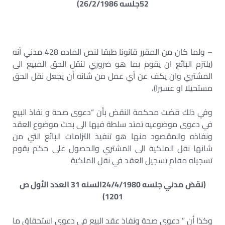
52جلسه 26/2/1986)
– ولما كان من المقرر قانونا طبقا لنص الماده 428 مدني أنه
(يلتزم البائع ان يقوم بما هو ضروري لنقل الحق المبيع الى
المشتري وان يكف عن أي عمل من شانه أن يجعل نقل الحق
مستحيلا او عسيرا)،
وفي ذلك قضت محكمة النقض بأن “دعوی صحة و نفاذ البيع
في دعوى موضوعيه تمتد سلطة فيها الى بحث موضوع العقد
ونفاذه والمقصود منها هو تنفيذ التزامات البائع التي من
شانها نقل الملكية الى المشتري والحصول على حكم يقوم
تسجيله مقام تسجيل العقد في نقل الملكية
(نقض مدني جلسه 24/4/1980السنه 31 العدد الأول ص
1201)
وكذا أن ” دعوى صحة ونفاذ عقد البيع في دعوى استحقاق ما