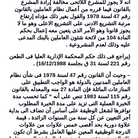
أنه لا يجوز للمشرع اللائحى مخالفة إرادة المشرع
بالقانون فيما قرره من أعمال نظام العاملين بالقانون
رقم 47 لسنة 1978 والقول بغير ذلك مؤداه إرتفاع
مرتبة التشريع الادنى على التشريع الاعلى وهو ما لا
يجوز قانونا وهو الأمر الذى يتعين معه إعمال بحكم
المادة 104 من لائحة شئون العاملين بالبنك المدعى
عليه وذلك لعدم المشروعية .
(يراجع فى ذلك حكم المحكمة الإدارية العليا فى الطعن
رقم 221 لسنة 31 ق بجلسة 16/12/1988) .
– وحيث أن القانون رقم 47 لسنة 1978 فى شأن نظام
العاملين المدنيين بالدولة هو الواجب التطبيق على
المنازعات الماثلة فإن المادة 27 منه والمعدله بالقانون
رقم 115 لسنة 1983 تنص على أنه ” كما تحسب مدة
الخبرة العملية التى تزيد على مدة الخبرة المطلوب
توافرها لشغل الوظيفة على أساس أن تضاف الى بداية
أجر التعيين عن كل سنة من السنوات الزائدة ، قيمة
علاوة دورية بحد أقصى خمس علاوات من علاوات
الدرجة الوظيفية المعين عليها العامل بشرط أن تكون