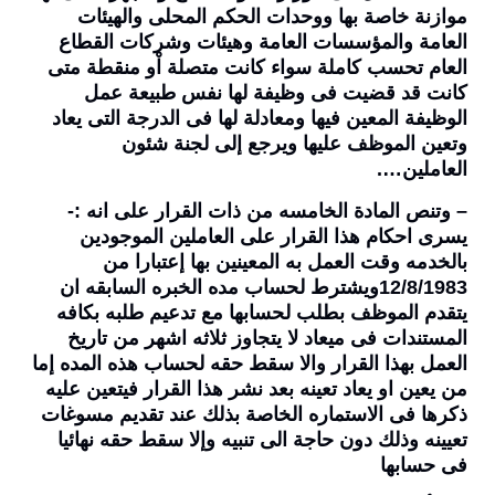
موازنة خاصة بها ووحدات الحكم المحلى والهيئات
العامة والمؤسسات العامة وهيئات وشركات القطاع
العام تحسب كاملة سواء كانت متصلة اْو منقطة متى
كانت قد قضيت فى وظيفة لها نفس طبيعة عمل
الوظيفة المعين فيها ومعادلة لها فى الدرجة التى يعاد
وتعين الموظف عليها ويرجع إلى لجنة شئون
العاملين….
– وتنص المادة الخامسه من ذات القرار على انه :-
يسرى احكام هذا القرار على العاملين الموجودين
بالخدمه وقت العمل به المعينين بها إعتبارا من
12/8/1983ويشترط لحساب مده الخبره السابقه ان
يتقدم الموظف بطلب لحسابها مع تدعيم طلبه بكافه
المستندات فى ميعاد لا يتجاوز ثلاثه اشهر من تاريخ
العمل بهذا القرار والا سقط حقه لحساب هذه المده إما
من يعين او يعاد تعينه بعد نشر هذا القرار فيتعين عليه
ذكرها فى الاستماره الخاصة بذلك عند تقديم مسوغات
تعيينه وذلك دون حاجة الى تنبيه وإلا سقط حقه نهائيا
فى حسابها