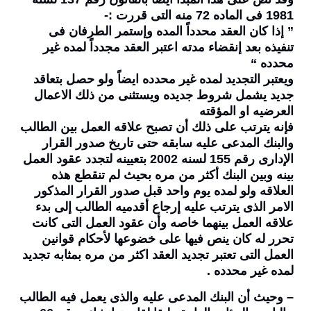
1981 فى الماده 72 منه التى قررت :-
” إذا كان العقد محدداً المده وإستمر الطرفان فى
تنفيذه بعد إنقضاء مدته اعتبر العقد مجدداً لمده غير
محدده “
ويعتبر التجديد لمده غير محدده ايضاً ولو حصل بتعاقد
جديد يشمل شروط جديده ويستثنى من ذلك الاعمال
العرضيه او المؤقته
فإنه يترتب على ذلك أن تصبح علاقه العمل بين الطالب
والبنك المدعى عليه سابقه حتى تاريخ صدور القرار
الإدارى رقم 155 لسنه 2002 بتعيينه لتجدد عقود العمل
بينه وبين البنك أكثر من مره بحيث لم تنقطع هذه
العلاقه ولو لمده يوم واحد قبل صدور القرار المذكور
الامر الذى يترتب عليه إرجاع أقدميه الطالب إلى بدء
علاقه العمل بينهما خاصه وأن عقود العمل التى كانت
تحرر له كان ينص فيها على خضوعها لأحكام قوانين
العمل التى تعتبر تجديد العقد اكثر من مره بمثابه تجديد
لمده غير محدده .
– وحيث أن البنك المدعى عليه والذى يعمل فيه الطالب