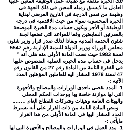
تلك الخبرة متفقة مع طبيعة عمل الوظيفة المعين عليها
العامل ما لايسبق زميله المعين فى ذلك الجهة فى
وظيفة من نفس الدرجة فى التاريخ الفرضى لبداية
الخبرة المحسوبة سواء من حيث الاقدمية فى درجة
الوظيفة أو الأجر ويكون حساب مدة الخبرة الموضحة
بالفقرتين السابقتين وفقا للقواعد التى تضعها لجنة
شئون الخدمة المدنية ونفاذا لذلك صدر قرار وزير شئون
مجلس الوزراء ووزير الدولة للتنمية الإدارية رقم 5547
لسنة 1983 حيث نصت المادة الأولى منه هلى أنه ”
يدخل فى حساب مدة الخبرة العملية المنصوص عليها
فى الفقرة الثانية من المادة رقم 27 من القانون رقم
47 لسنة 1978 المشار اليه للعاملين المؤهلين المدد
الآتية :-
1- المدد تقضى باحدى الوزارات والمصالح والأجهزة
التى لها موازنة خاصة بها ووحدات الحكم المحلى
والهيئات العامة وهيئات وشركات القطاع العام ……..
– وتنص المادة الثانية من ذات القرار على اْنه يشترط
المدد المشار اليها فى المادة الاْولى من هذا القرار
ماياْتى :-
1- مدد العمل فى الوزارات والمصالح والاْجهزة التى لها