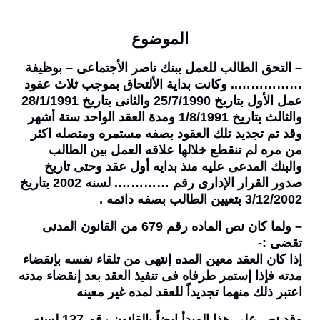
الموضوع
– التحق الطالب للعمل ببنك ناصر الأجتماعى – بوظيفة
…………….. وكانت بداية الألتحاق بموجب ثلاث عقود
عمل الأول بتاريخ 25/7/1990 والثانى بتاريخ 28/1/1991
والثالث بتاريخ 1/8/1991 ومدة العقد الواحد ستة أشهر
وقد تم تجديد تلك العقود بصفه مستمره ومتصله اكثر
من مره لم تنقطع خلالها علاقه العمل بين الطالب
والبنك المدعى عليه منذ بدايه أول عقد وحتى تاريخ
صدور القرار الإدارى رقم …………. لسنه 2002 بتاريخ
3/12/2002 بتعيين الطالب بصفه دائمه .
– ولما كان نص الماده رقم 679 من القانون المدنى
تقضى :-
إذا كان العقد معين المده إنتهى من تلقاء نفسه بإنقضاء
مدته فإذا إستمر طرفاه فى تنفيذ العقد بعد إنقضاء مدته
اعتبر ذلك منهما تجديداً للعقد لمده غير معينه
وقد نص على هذا المبدأ ايضاً بالقانون رقم 137 لسنه