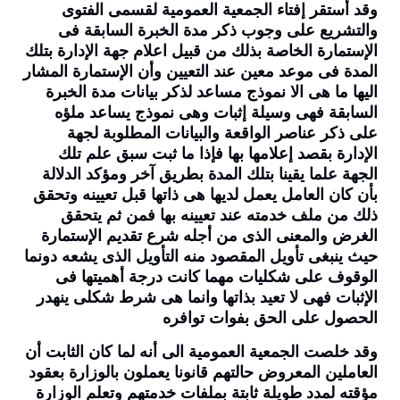
وقد أستقر إفتاء الجمعية العمومية لقسمى الفتوى
والتشريع على وجوب ذكر مدة الخبرة السابقة فى
الإستمارة الخاصة بذلك من قبيل اعلام جهة الإدارة بتلك
المدة فى موعد معين عند التعيين وأن الإستمارة المشار
اليها ما هى الا نموذج مساعد لذكر بيانات مدة الخبرة
السابقة فهى وسيلة إثبات وهى نموذج يساعد ملؤه
على ذكر عناصر الواقعة والبيانات المطلوبة لجهة
الإدارة بقصد إعلامها بها فإذا ما ثبت سبق علم تلك
الجهة علما يقينا بتلك المدة بطريق آخر ومؤكد الدلالة
بأن كان العامل يعمل لديها هى ذاتها قبل تعيينه وتحقق
ذلك من ملف خدمته عند تعيينه بها فمن ثم يتحقق
الغرض والمعنى الذى من أجله شرع تقديم الإستمارة
حيث ينبغى تأويل المقصود منه التأويل الذى يشعه دونما
الوقوف على شكليات مهما كانت درجة أهميتها فى
الإثبات فهى لا تعيد بذاتها وانما هى شرط شكلى ينهدر
الحصول على الحق بفوات توافره
وقد خلصت الجمعية العمومية الى أنه لما كان الثابت أن
العاملين المعروض حالتهم قانونا يعملون بالوزارة بعقود
مؤقته لمدد طويلة ثابتة بملفات خدمتهم وتعلم الوزارة