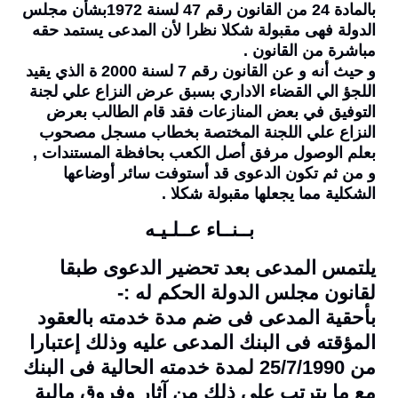
بالمادة 24 من القانون رقم 47 لسنة 1972بشأن مجلس
الدولة فهى مقبولة شكلا نظرا لأن المدعى يستمد حقه
مباشرة من القانون .
و حيث أنه و عن القانون رقم 7 لسنة 2000 ة الذي يقيد
اللجؤ الي القضاء الاداري بسبق عرض النزاع علي لجنة
التوفيق في بعض المنازعات فقد قام الطالب بعرض
النزاع علي اللجنة المختصة بخطاب مسجل مصحوب
بعلم الوصول مرفق أصل الكعب بحافظة المستندات ,
و من ثم تكون الدعوى قد أستوفت سائر أوضاعها
الشكلية مما يجعلها مقبولة شكلا .
بــنــاء عــلـيـه
يلتمس المدعى بعد تحضير الدعوى طبقا
لقانون مجلس الدولة الحكم له :-
بأحقية المدعى فى ضم مدة خدمته بالعقود
المؤقته فى البنك المدعى عليه وذلك إعتبارا
من 25/7/1990 لمدة خدمته الحالية فى البنك
مع ما يترتب على ذلك من آثار وفروق مالية