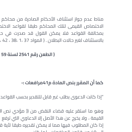
مناط عدم جواز استئناف الأحكام الصادرة من محاكم ا
الاختصاص القيمى لتلك المحاكم طبقا لقواعد الاختصا
بمخالفة القواعد فلا يمكن القول قد صدرت في حدود
بالاستئناف لغير حالات البطلان . ( المواد 37 ،1 ،38 ، 42 ، 221 مرافعات ، المادة 28 مدنى).
( الطعن رقم 2541 لسنة 59 ق جلسة 15/ 6/ 1994 س45 ج 2ص 1003 )
كما أن المقرر بنص المادة م41مرافعات :-
“إذا كانت الدعوى بطلب غير قابل للتقدير بحسب القواعد 
القيمة ، ولا يخرج عن هذا الأصل إلا الدعاوي التي ترفع 