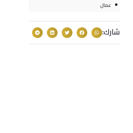
عمال
شارك: