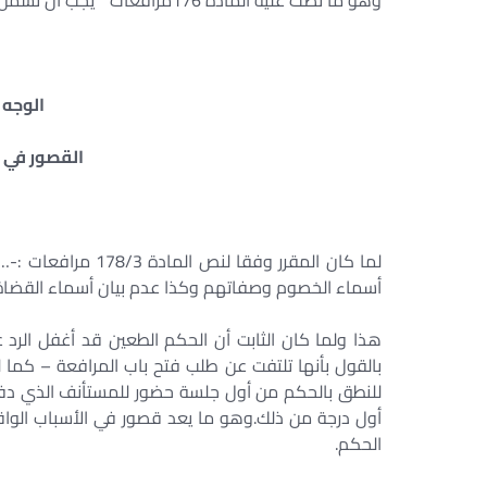
وهو ما نصت عليه المادة 176مرافعات ” يجب أن تشمل الأحكام على الأسباب التي بنيت عليها وإلا كانت باطلة. ”
الوجه 
القصور في ا
لما كان المقرر وفق
أسماء الخصوم وصفاتهم وكذا عدم بيان أسماء القضاة ال
هذا ولما كان الثابت أن الحكم الطعين قد أغفل الر
بالقول بأنها تلتفت عن طلب فتح باب المرافعة – كما
للنطق بالحكم من أول جلسة حضور للمستأنف الذي دف
أول درجة من ذلك.وهو ما يعد قصور في الأسباب الوا
الحكم.