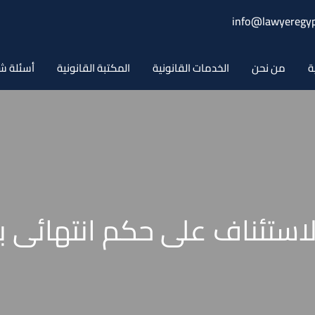
info@lawyeregyp
ة
من نحن
الخدمات القانونية
المكتبة القانونية
أسئلة ش
ستئناف على حكم انتهائى ب