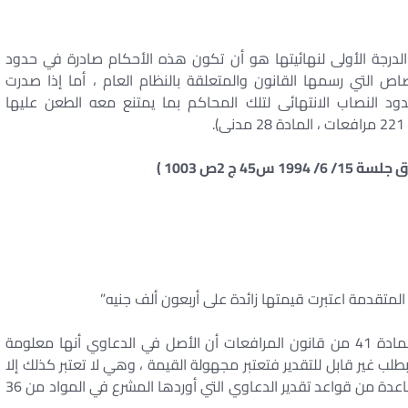
لدرجة الأولى لنهائيتها هو أن تكون هذه الأحكام صادرة في حدود
ص التي رسمها القانون والمتعلقة بالنظام العام ، أما إذا صدرت
 النصاب الانتهائى لتلك المحاكم بما يمتنع معه الطعن عليها
المتقدمة اعتبرت قيمتها زائدة على أربعون ألف جنيه”
وهو ما استقر عليه قضاء النقض من (( مؤدي نص المادة 41 من قانون المرافعات أن الأصل في الدعاوي أنها معلومة
بطلب غير قابل للتقدير فتعتبر مجهولة القيمة ، وهي لا تعتبر كذلك إلا
إذا كان المطلوب فيها مما لا يمكن تقديره طبقا لأية قاعدة من قواعد تقدير الدعاوي التي أوردها المشرع في المواد من 36