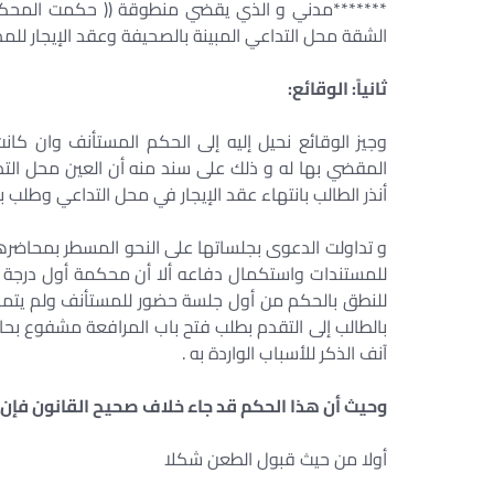
*******مدني و الذي يقضي منطوقة (( حكمت المحكمة
الشقة محل التداعي المبينة بالصحيفة وعقد الإيجار لل
ثانياً: الوقائع:
وجيز الوقائع نحيل إليه إلى الحكم المستأنف وان كا
المقضي بها له و ذلك على سند منه أن العين محل التد
أنذر الطالب بانتهاء عقد الإيجار في محل التداعي وطلب بف
و تداولت الدعوى بجلساتها على النحو المسطر بمحاضر
للمستندات واستكمال دفاعه ألا أن محكمة أول درجة 
للنطق بالحكم من أول جلسة حضور للمستأنف ولم يتمك
بالطالب إلى التقدم بطلب فتح باب المرافعة مشفوع ب
آنف الذكر للأسباب الواردة به .
وحيث أن هذا الحكم قد جاء خلاف صحيح القانون فإن ا
أولا من حيث قبول الطعن شكلا