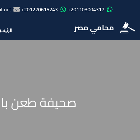
t.net
201220615243+
201103004317+
محامي مصر
الرئيسي
صحيفة طعن بالا