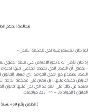
مخالفة الحكم الط
لما كان المستقر عليه لدى محكمة النقض:-
إذ كان الأصل أنه لا يجوز الاعتراض علي قيمة الدعوي ب
، بمعني أن التقدير الذي يحدده المدعي فيها لدعواه 
التقدير يصطدم مع احدي القواعد التي قررها القانون لت
اعتراض خصمه عليها ، بل يتعين علي محكمة الدرجة الثان
القانون ( المواد 36 – 41 ، 223 مرافعات)
( الطعن رقم 458 لسنة 43 ق جلسة 16/3/1977 س 28 ص9 )