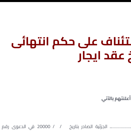
ئناف على حكم انتهائى
عقد ايجار
أعلنتهم بالآتي
يطعن الطالب بطريق الاستئناف في حكم محكمة ……………….. الجزئية الصادر بتاريخ / / 20000 في الدعوى رقم