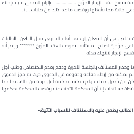
 بفسخ عقد الإيجار المؤرخ ……………… وإلزام المدعى عليه بإخلاء
مدعى خالية مما يشغلها ورفضت ما عدا ذلك من طلبات….)) .
نت تخلص في أن المعلن إليه قد أقام الدعوى محل الطعن بالطلبات
اعي مؤجرة لصالح المستأنف بموجب العقد المؤرخ ******* وزعم أنه
سخ الإيجار لانتهاء مدته .
ها وحضر المستأنف بالجلسة الأخيرة ودفع بعدم الاختصاص وطلب أجل
لم تمكنه من إبداء دفاعه ودفوعه في الدعوى حيث تم حجز الدعوى
ن من تأصيل دفاعه ولم تمكنه محكمة أول درجة من ذلك. مما حدا
حافظة مستندات إلا أن المحكمة التفتت عنه وقضت المحكمة بحكمها
لطالب يطعن عليه بالاستئناف للأسباب الآتية:-