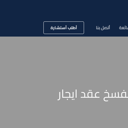
ائعة
أتصل بنا
أطلب أستشارة
فسخ عقد ايجار