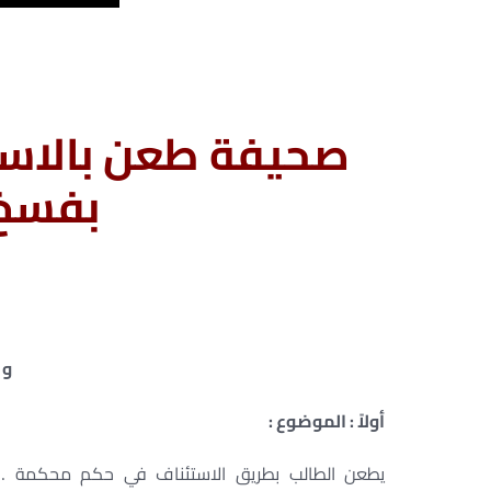
صحيفة طعن بالاست
بفسخ 
و 
أولاً : الموضوع :