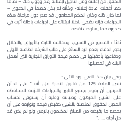
التحقق من إعلانه ومن التأجيل لإعلانه رغم وجوب ذلك – تماماً
كما أغفلت اعادة إعلانه- وكأنه لم يكن خصماً في الدعوى –
لما كان ذلك وكان الحكم المطعون قد صدر دون مراعاة هذه
الاجراءات فإنه يضحى باطلاً لابتنائه على اجراءات باطلة أثرت في
صدوره مما يستوجب نقضه
ثالثاً : القصور في التسبيب ومخالفة الثابت بالأوراق والاخلال
بحق الدفاع بعدم الرد السائغ على طلب الشركة الطاعنة الأولى
ودفاعها بأحقيتها فى خصم قيمة الأوراق التجارية التى أهمل
البنك في تحصيلها
وفى بيان هذا النعى نورد الآتـى ::
تنص المادة 125 من قانون التجارة على أنه ” على الدائن
المرتهن أن يقوم بجميع التابير والاجراءات اللازمة للمحافظة
على الشيئ المرهون وصيانته وعليه أن يستوفى لحساب
المدين الحقوق المتصلة بالشيئ كقبض قيمه وتوابعه على أن
يخصم ما يقبضه من المبلغ المضمون بالرهن ولو لم يكن قد
حل أجله …….”