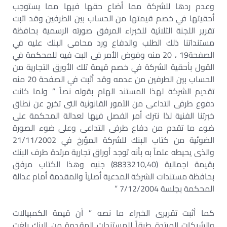
وعدم ردها للشركة مما أضاع حقها فيها مما يستوجب
أحقيتها في خصم قيمتها من الحساب بين الطرفين وقد اثبت
تقرير اللجنة الثلاثية للخبراء المرفق صورته الرسمية بحافظة
مستنداتنا ذلك الطلب والدفاع ورد محامى البنك عليه في
الصفحة19 ، 20 منه وفوض الأمر فى البت فيه للمحكمة في
القول بأحقية الشركة في خصم قيمة تلك الأورق التجارية من
الحساب بين الطرفين من عدمه وقد أثبت في الصفحة 20 منه
تقديم الشركة لهذا المستند الهام بقوله نصاً ” ولما كانت
دفوع طرفى التداعى من الأمور القانونية التى تخرج عن نطاق
خبرتنا الفنية لذا نترك أمر الفصل فيها لعدالة المحكمة على
ضوء ما تقدم من دفاع طرفى التداعى وعلى ضوء الصورة
الضوئية من كتاب البنك للشركة المؤرخ في 21/11/2002
والذى يحيطه علماً به بأنه توجد أوراق تجارية مرتدة طرف البنك
بقيمة اجمالية (8833210,40) جنيه وهذا الكتاب مرفق
بحافظة مستندات الشركة المدعية أصلياً والمقدمة أمام عدالة
المحكمة بجلسة 7/12/2004 ”
كما أثبت تقريرى الخبراء ما نصه ” أن قيمة الكمبيالات
والشيكات المرتدة طبقاً للمستندات المقدمة من البنك بلغت