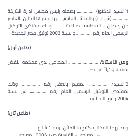
1)السيد الدكتور/ ………….. بصفته رئيس مجلس ادارة الشركة
…………. (ش.م.م) والممثل القانونى لها بمقرها الكائن بالعاشر
من رمضان – المنطقة الصناعية – ….. وذلك بمقتضى التوكيل
الرسمى العام رقم …………..ج لسنة 2003 توثيق مصر الجديدة
(طاعن أول)
ومن الأستاذ/
……………………. المحامى لدى محكمة النقض
بصفته وكيلاً عن : –
2)السيد/ …………… المقيم بالعقار رقم …………… وذلك
بمقتضى التوكيل الرسمى العام رقم ………….. س لسنة
2004توثيق المطرية
(طاعن ثان)
ومحلهما المختار مكتبهما الكائن برقم 1 شارع………………… –
………………….. – المعادى – القاهرة ص.ب/990 المعادى