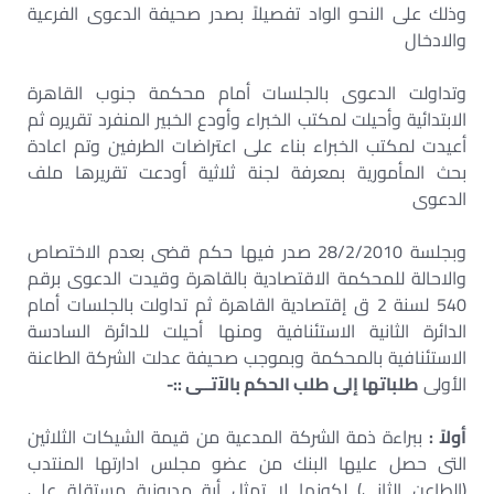
وذلك على النحو الواد تفصيلاً بصدر صحيفة الدعوى الفرعية
والادخال
وتداولت الدعوى بالجلسات أمام محكمة جنوب القاهرة
الابتدائية وأحيلت لمكتب الخبراء وأودع الخبير المنفرد تقريره ثم
أعيدت لمكتب الخبراء بناء على اعتراضات الطرفين وتم اعادة
بحث المأمورية بمعرفة لجنة ثلاثية أودعت تقريرها ملف
الدعوى
وبجلسة 28/2/2010 صدر فيها حكم قضى بعدم الاختصاص
والاحالة للمحكمة الاقتصادية بالقاهرة وقيدت الدعوى برقم
540 لسنة 2 ق إقتصادية القاهرة ثم تداولت بالجلسات أمام
الدائرة الثانية الاستئنافية ومنها أحيلت للدائرة السادسة
الاستئنافية بالمحكمة وبموجب صحيفة عدلت الشركة الطاعنة
الأولى
طلباتها إلى طلب الحكم بالآتــى ::-
أولاً :
ببراءة ذمة الشركة المدعية من قيمة الشيكات الثلاثين
التى حصل عليها البنك من عضو مجلس ادارتها المنتدب
(الطاعن الثانى) لكونها لا تمثل أية مديونية مستقلة على