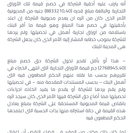
أنه يترتب عليه أحقية الشركة في خصم قيمة تلك الأوراق
التجارية والبالغة مبلغ قدره (8833210,40) جنيه من المديونية
الأمر الذى كان من اثره ان يعدم مديونية الشركة إن اعتد
بأحقيتها في خصم هذا المبلغ وهو قيمة ما أقر البنك
باستلامه من اوراق تجارية أهمل في تحصيلها ولم يردها
للشركة بموجب خطابه المشار إليه الأمر الذى كان يجعل الشركة
هى المدينة للبنك
– هذا أو بأقل تقدير تخول الشركة حق خصم مبلغ
(2768945,40) جم قيمة الأوراق التجارية التى انتهى الخبراء في
تقريرهم بحسب ما نقله عنهم الحكم المطعون فيه التى
أهمل البنك – بحسب المستندات المقدمة منه – في تحصيلها
ولم يقم بردها للشركة أو يقدم ما يفيد اتخاذه اجراءات
تحصيلها مما أضاع حق الشركة فيها الأمر الذى كان سيجد اثره
بانقاص قيمة المديونية المستحقة على الشركة بمبلغ يعادل
هذه القيمة في حالة استنزاله منها بذات الحسبة التى اعتمدها
الحكم المطعون فيه
لما كان ذلك وكان من المقرر في قضاء النقض أن إغفال