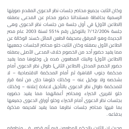
وكان الثابت بجميع محاضر جلسات نظر الدعوى المقدم صورتها
الرسمية بحافظة مستنداتنا حضور محام عن المدعى بصفته
(الطاعن الأول) في أول جلسة من جلسات نظر الدعوى وهى
جلسة 7/12/2004 بالتوكيل رقم 5514 لسنة 2003 عام مصر
الجديدة وهو المرفق بصحيفة الطعن الماثل كسند الوكالة عن
الطاعن الأول بصفته وكان الثابت خلو محاضر الجلسات جمعيها
مما يفيد حضور أحد من الخصوم خلاف المدعى الأصلى بصفته
(الطاعن الأول) والبنك المطعون ضده بل وخلوها مما يفيد
حضور الخصم المدخل (الطاعن الثانى) طوال نظر الدعوى أمام
محكمة جنوب القاهرة ثم أمام المحكمة الاقتصادية – لا
بشخصه ولا بوكيل عنه – وكذلك خلوها حتى من ثمة قرار
للمحكمة طوال نظر الدعوى بالتأجيل لاعادة إعلانه – وكذلك
خلو تقريرى الخبراء ومحاضر أعمالهما مما يفيد حضوره
بجلسات نظر الدعوى أمام الخبراء وخلو أوراق الدعوى جميعها
بما فيها محاضر جلسات نظرها مما يفيد تقديمه مذكرة
بدفاعه .
وحيث إن الثابت بالحكم المطعون فيه أنه قضى في منطوقه