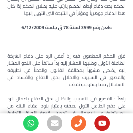
الحكم بحث دفاع أبداه الخصم يترتب عليه بطلان الحكم إذا كان
هذا الدفاع جوهرياً ومؤثراً في النتيجة التى انتهى إليها
طعن رقم 3599 لسنة 78 ق جلسة 6/12/2009
فإن الحكم المطعون فيه إذ أغفل الرد على دفاع الشركة
الطاعنة الأولى وطلبها المشار إليه رداً سائغاً على النحو المشار
إليه يضحى مشوباً بمخالفة القانون والخطأ في تطبيقه
والقصور في التسبيب والاخلال بحق الدفاع والفساد في
الاستدلال مما يستوجب نقضه
رابعاً : القصور في التسبيب والاخلال بحق الدفاع باغفال الرد
على دفع الطاعن الأول بصفته باعتبار بنود اعفاء البنك من
المسئولية عن الاهمال في تحصيل قيمة الأوراق التجارية
المسلمة إليه كأن لم تكن لكون عقد الاعتماد الوارد به عقد
إذعان وهذه البنود شروط تعسفية