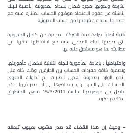
الشركة ولكونها مجرد ضمان لسداد المديونية الأصلية للبنك
الناشئة عن عقود الاعتماد موضوع الحساب المتنازع عليه مع
خصم ما سدد من قيمتها من حساب المديونية
ثانياً:
أصلياً ببراءة ذمة الشركة المدعية من كامل المديونية
التى يدعيها البنك المدعى عليه مع احتفاظها بحقها في
مطالبته بما هو مستحق عليه لها
واحتياطياً :
بإعادة المأمورية للجنة الثلاثية لاكمال مأموريتها
وتصفية كافة مفردات الحساب بين الطرفين وذلك كله على
النحو الوارد بصحيفة تعديل الطلبات ثم تداولت الدعوى
بالجلسات على النحو الوارد بمحاضرها إلى أن صدر فيها حكم
فاصل فى موضوعها بجلسة 15/3/2011 قضى بالمنطوق
المتقدم ذكره .
– وحيث إن هذا القضاء قد صدر مشوب بعيوب تبطله