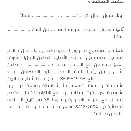
حكمت المحكمة :-
أولاً :
قبول إدخال كل من …………. ، …………………. شكلاً
ثانياً :
بقبول الدعوى الفرعية المقامة من البنك ………………..
شكلاً
ثالثاً :
في موضوع الدعويين الأصلية والفرعية والادخال : بالزام
المدعى بصفته في الدعوى الأصلية (الطاعن الأول) (الشركة
……..) بالتضامن مع الخصم المدخل/ ………………… (الطاعن
الثانى ) بأن يؤديا للبنك المدعى عليه (المطعون ضده)
………………… مبلغ 8895819,98 جم ( فقط ثمانية ملايين
وثمانمائة وخمسة وتسعو ألفاً وثمانمائة وتسعة عر جنيهاً
وثانية وتسعون قرشاً بما لا يجاوز مبلغ الالتزام التكافلى للخصم
المدخل مع الفوائد القانونية وقدرها 5% من تاريخ المطالبة
القضائية في 8/12/2004 وحتى تمام السداد ورفضت ما عدا
ذلك من طلبات ”