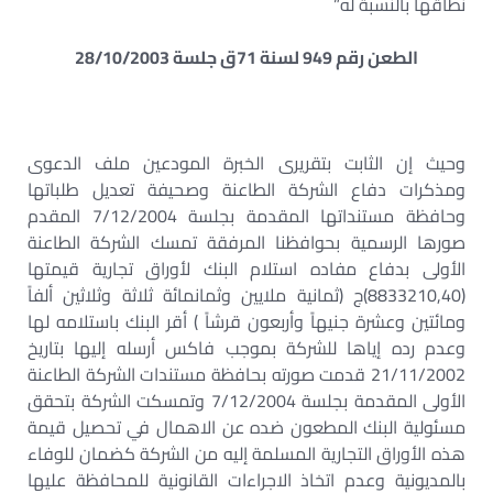
نطاقها بالنسبة له”
الطعن رقم 949 لسنة 71ق جلسة 28/10/2003
وحيث إن الثابت بتقريرى الخبرة المودعين ملف الدعوى
ومذكرات دفاع الشركة الطاعنة وصحيفة تعديل طلباتها
وحافظة مستنداتها المقدمة بجلسة 7/12/2004 المقدم
صورها الرسمية بحوافظنا المرفقة تمسك الشركة الطاعنة
الأولى بدفاع مفاده استلام البنك لأوراق تجارية قيمتها
(8833210,40)ج (ثمانية ملايين وثمانمائة ثلاثة وثلاثين ألفاً
ومائتين وعشرة جنيهاً وأربعون قرشاً ) أقر البنك باستلامه لها
وعدم رده إياها للشركة بموجب فاكس أرسله إليها بتاريخ
21/11/2002 قدمت صورته بحافظة مستندات الشركة الطاعنة
الأولى المقدمة بجلسة 7/12/2004 وتمسكت الشركة بتحقق
مسئولية البنك المطعون ضده عن الاهمال في تحصيل قيمة
هذه الأوراق التجارية المسلمة إليه من الشركة كضمان للوفاء
بالمديونية وعدم اتخاذ الاجراءات القانونية للمحافظة عليها