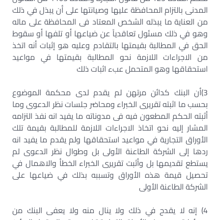
المدنى بالتزام المحافظة عليها وصيانتها على أن يبذل في ذلك
من العناية ما يبذله الشخص المعتاد فى المحافظة على ماله
وهو في ذلك مسئول تعاقدياً عن ضياعها أو تلفها أو سقوط
الحق في المطالبة بقيمتها بالتقادم وعليه هو إثبات أنه اتخذ
من الاجراءات اللازمة نحو المطالبة بقيمتها في مواعيد
استحقاقها وهو المتحمل عبء اثبات ذلك
3)أن البنك كدائن مرتهن لم يقدم لدى محكمة الموضوع
بحسب ما اثبته تقريرى الخبراء ومحاضر جلسات نظر الدعوى وما
أثبته الحكم المطعون فيه فى مدوناته ما يفيد انه نفذ التزامه
المشار إليه نحو اتخاذ الاجراءات اللازمة للمطالبة بقيمة تلك
الأوراق التجارية في مواعيد استحقاقها ولم يقدم ما يفيد انه
ردها إلى الشركة الطاعنة الأولى بل وطوال نظر الدعوى لم
يستطع تقديمها بل وأثبت تقريرى الخبراء الخطأ والاهمال في
تحصيل قيمة هذه الأوراق وتسببه بذلك في ضياعها على
الشركة الطاعنة الأولى
4) إنه لا يقدح في ذلك ولا ينال منه ولا يعفى البنك من