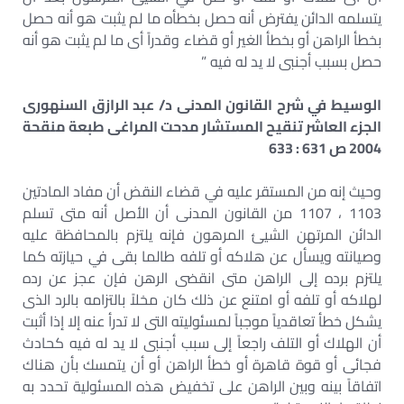
يتسلمه الدائن يفترض أنه حصل بخطأه ما لم يثبت هو أنه حصل
بخطأ الراهن أو بخطأ الغير أو قضاء وقدراً أى ما لم يثبت هو أنه
حصل بسبب أجنبى لا يد له فيه ”
الوسيط في شرح القانون المدنى د/ عبد الرازق السنهورى
الجزء العاشر تنقيح المستشار مدحت المراغى طبعة منقحة
2004 ص 631 : 633
وحيث إنه من المستقر عليه في قضاء النقض أن مفاد المادتين
1103 ، 1107 من القانون المدنى أن الأصل أنه متى تسلم
الدائن المرتهن الشيئ المرهون فإنه يلتزم بالمحافظة عليه
وصيانته ويسأل عن هلاكه أو تلفه طالما بقى في حيازته كما
يلتزم برده إلى الراهن متى انقضى الرهن فإن عجز عن رده
لهلاكه أو تلفه أو امتنع عن ذلك كان مخلاً بالتزامه بالرد الذى
يشكل خطأ تعاقدياً موجباً لمسئوليته التى لا تدرأ عنه إلا إذا أثبت
أن الهلاك أو التلف راجعاً إلى سبب أجنبى لا يد له فيه كحادث
فجائى أو قوة قاهرة أو خطأ الراهن أو أن يتمسك بأن هناك
اتفاقاً بينه وبين الراهن على تخفيض هذه المسئولية تحدد به