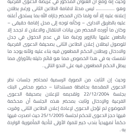
وحيث إنه ومع أن العنوان المذكور في عريضة الدعوى الفرعية
وهو ……………. ليس محلاً لاقامة الطاعن الثانى ورغم بطلان
إعلانه عليه إلا أنه ولما كان المحضر جازاه الله بما يستحق أعلنه
عليه بالطريق الادارى – وكأنه توجه إلى محل إقامة حقيقى –
وكان ما أورده المحضر من بيانات الانتقال والاعلان لا تجحد إلا
بالطعن عليها بالتزوير ورغبة منا في عدم الدخول في جدل
للوصول لبطلان إعلان الطاعن الثانى بصحيفة الدعوى الفرعية
والادخال وبطلان الحكم المطعون فيه بناء عليه ولأنه يوجد ما
نتمسك به في هذا الخصوص مما هو قائم دليله بالأوراق مما
يبطل الحكم المطعون فيه على النحو التالى .
وحيث إن الثابت من الصورة الرسمية لمحاضر جلسات نظر
الدعوى المقدمة بحافظة مستنداتنا – حضور محامى البنك
بجلسة 22/12/2004 وتقديمه للإعلان بصحيفة الدعوى
الفرعية والإدخال وثابت بمحضر هذه الجلسة أن محكمة
الموضوع لم تؤجل الدعوى لإعادة إعلان الطاعن الثانى وقررت
فيها حجز الدعوى للحكم لجلسة 25/1/2005 حيث اصدرت فيها
حكماً تمهيدياً بندب خبير للمرة الأولى لتأدية المأمورية الواردة
به .