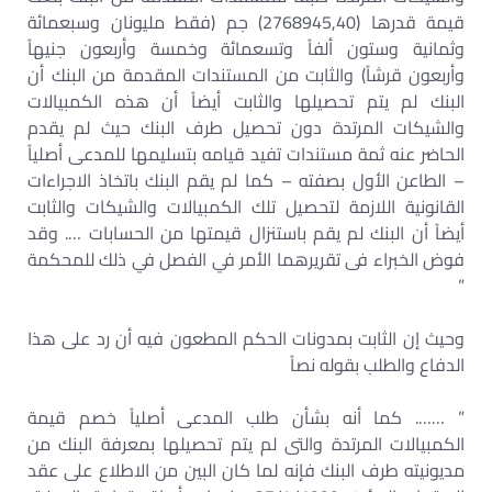
قيمة قدرها (2768945,40) جم (فقط مليونان وسبعمائة
وثمانية وستون ألفاً وتسعمائة وخمسة وأربعون جنيهاً
وأربعون قرشاً) والثابت من المستندات المقدمة من البنك أن
البنك لم يتم تحصيلها والثابت أيضاً أن هذه الكمبيالات
والشيكات المرتدة دون تحصيل طرف البنك حيث لم يقدم
الحاضر عنه ثمة مستندات تفيد قيامه بتسليمها للمدعى أصلياً
– الطاعن الأول بصفته – كما لم يقم البنك باتخاذ الاجراءات
القانونية اللازمة لتحصيل تلك الكمبيالات والشيكات والثابت
أيضاً أن البنك لم يقم باستنزال قيمتها من الحسابات …. وقد
فوض الخبراء فى تقريرهما الأمر في الفصل في ذلك للمحكمة
”
وحيث إن الثابت بمدونات الحكم المطعون فيه أن رد على هذا
الدفاع والطلب بقوله نصاً
” ……. كما أنه بشأن طلب المدعى أصلياً خصم قيمة
الكمبيالات المرتدة والتى لم يتم تحصيلها بمعرفة البنك من
مديونيته طرف البنك فإنه لما كان البين من الاطلاع على عقد