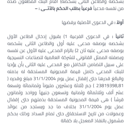
بشخصه والطاعن الثانى بشخصه) أقام البنك المطعون ضده
من نفسه مدعياً
فرعياً بطلب الحكم بالآتــى : –
أولاً :
في الدعوى الأصلية برفضها
ثانياً :
في الدعوى الفرعية 1) بقبول إدخال الطاعن الأول
بشخصه بوصفه مدعى عليه أول والطاعن الثانى بشخصه
بوصفه مدعى عليه ثان 2) بالزام المدعى عليه الأول عن نفسه
وبصفته الممثل القانونى للشركة العالمية للصناعات النسيجية
على سبيل التضامن التكافل مع المدعى عليه الثانى بأن يؤديا
للبنك المدعى كامل قيمة المديونية المستحقة له بذمته
والبالغ قدرها حتى إقفال عمل يوم 31/1/2004 مبلغ وقدره (
23819398,81 ) جم (ثلاثة وعشرون مليوناً وثمانمائة وتسعة
عشر ألف وثلاثمائة وثمانية وتسعون جنيهاً وواحد وثمانون
قرشاً ) هى قيمة المديونية المستحقة بذمتهم حتى إقفال
عمل يوم 31/1/2004 بخلاف ما جد ويستجد من عوائد
وعمولات من تاريخ الاستحقاق حتى تمام السداد وذلك بحكم
مشمول بالنفاذ المعجل بلا كفالة