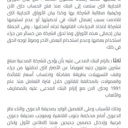
التجارية التى سلمت إلى البنك منذ فتح الحساب حتى الآن
وكيفية مطالبة الشركة بها وكذا بيان الأوراق التجارية التى
تقادمت بسبب إهمال البنك في تحصيلها أو عدم تسليمها
للشركة لاتخاذ الاجراءات القانونية تجاه أصحابها ، وفى الجملة
بيان إجمالى هذه الأوراق وما لحق الشركة من خسائر من جراء
استخدام بعضها وعدم استخدام البعض الآخر وصولاً لوجه الحق
في ذلك
ثالثاً :
بالزام البنك المدعى عليه بأن يؤدى للشركة المدعية مبلغ
عشرين مليون جنيه تعويضاً عن الأضرار التى لحقتها من جراء
وقف التسهيلات بطريقة مفاجئة واحتساب أسعار للفائدة
والعمولات بالمخالفة للقانون خلال فترة التعامل منذ عام
1991 وحتى الان مع إلزام البنك المدعى عليه بالمصاريف
والأتعاب
وذلك للأسباب وعلى التفصيل الوارد بصحيفة الدعوى واثناء نظر
الدعوى أمام محكمة جنوب القاهرة وبموجب صحيفة دعوى
فرعية وإدخال خصمين جديدين هما (الطاعن الأول ولكن