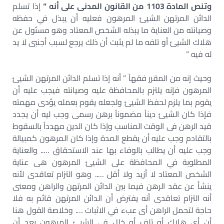
وتنص المادة 1103 من القانون المدنى على أنه “
إذا تسلم
الدائن المرتهن الشيئ المرهون فعليه أن يبذل في حفظه
وصيانته من العناية ما يبذله الشخص المعتاد وهو مسئول عن
هلاك الشيئ أو تلفه ما لم يثبت أن ذلك يرجع لسبب أجنبى لا يد
له فيه ”
وحيث إنه من المقرر فقهاً ” أنه إذا تسلم الدائن المرتهن الشيئ
المرهون فإنه يلتزم بالمحافظة عليه وصيانته فيجب عليه أن
يقوم بما يلزم لحفظ الشيئ ولجعله يقوم بعمله يؤدى مهمته
فإذا كان الشيئ ديناً مضموناً برهن رسمى وجب ليه أن يجدد
قيد الرهن فى الوقت المناسب وإذا كان الدين مهدداً بالسقوط
بالتقادم وجب عليه أن يقطع المدة وإذا كان المرهون كمبيالة
وجب عليه أن يطالب بالوفاء بها عند الاستحقاق ….. والعناية
المطلوبة في المحافظة على الشيئ المرهون هى عناية
الشخص المعتاد لا أزيد ولا أقل ….. وهو التزام تعاقدى لأنه
ينشأ عن عقد الرهن فيما بين الدائن المرتهن والراهن ومعنى
أنه التزام تعاقدى أنه يفترض أن الدائن المرتهن قائم به فلا
حاجة لتحمل الراهن أى عبء في الاثبات …. وخلاصة القول هنا
أن أى هلاك أو تلف أو خلل في الشيئ المرهون بعد أن