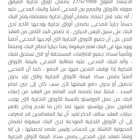
الاعتماد المؤرخ 27/4/1999 بضمان أوراق تجارية المرفق
صورته بالأوراق والمبرم بين المدعى أصلياً والبنك المدعى عليه
، أنه عقد فتح اعتماد بضمان أوراق تجارية بمقتضاه يفتح البنك
حساباً جارياً للمدعى بضمان أوراق تجارية يودعها الأخير لدى
البنك على سبيل الرهن الحيازى ، إذ تضمن البند الثامن من العقد
النص على أن جميع الأوراق التجارية التى أودعها المدعى أصلياً
ويودعها في البنك تعتبر مرهونة رهناً حيازياً لصالح البنك وضماناً
وتأميناً لسداد جميع الالتزامات المستحقة أو التى تستحق للبنك
، وأنه للبنك المدعى عليه مطالبة المدعى بقيمة الأوراق
التجارية إذا توقف المدين فيها عن الدفع ، كما أن المدعى
أصلياً يضمن سداد قيمة الأوراق التجارية والتى ترتد بدون
تحصيل أو بدون دفع قيمتها لأى سبب كان إلى حين تمام
السدد ، فضلاً عما تضمنه البند العاشر من العقد من إعفاء
البنك من عمل البروتستو بالنسبة للأوراق التجارية التى يوجب
القانون عمل بروتستو عليها .لما كان ما تقدم وكان ظاهر
عبارات العقد سالف الذكر تفيد أن نية المتعاقدين قد انصرفت
إلى أن الأوراق التجارية المودعة لدى البنك مرهونة لضمان
المديونية الناشئة عن الحساب وليس بقصد تحصيلها ، بل إنه
وفقاً للعقد فإن المدعى يضمن سداد قيمة الأواق التجارية