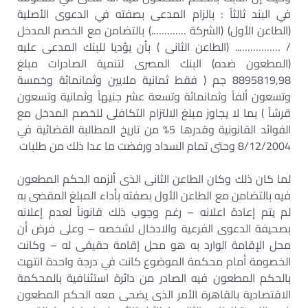
في البند ثالثاً : بالزام المدعى بصفته في الدعوى الأصلية
(الطاعن الأول) (الشركة ………….) بالتضامن مع الخصم المدخل
/ …………….. (الطاعن الثانى ) بأن يؤديا للبنك المدعى عليه
(المطعون ضده) البنك المصرى لتنمية الصادرات مبلغ
8895819,98 جم ( فقط ثمانية ملايين وثمانمائة وخمسة
وتسعون ألفاً وثمانمائة وتسعة عشر جنيهاً وثمانية وتسعون
قرشاً ) بما لا يجاوز مبلغ الالتزام التكافلى للخصم المدخل مع
الفوائد القانونية وقدرها 5% من تاريخ المطالبة القضائية في
8/12/2004 وحتى تمام السداد ورفضت ما عدا ذلك من طلبات
لما كان ذلك وكان الطاعن الثانى الذى ألزمه الحكم المطعون
فيه بالتضامن مع الطاعن الأول بصفته بأداء المبلغ المقضى به
لم يتم إعادة اعلانه – رغم وجوب ذلك قانوناً لعدم إعلانه
بصحيفة الدعوى الفرعية والادخال لشخصه – وعلى فرض أن
محل الإقامة الوارد به هو محل إقامة حقيقى له – وكانت
الخصومة أمام محكمة الموضوع كانت في درجة واحدة انتهت
بالحكم المطعون فيه الصادر من دائرة استئنافية بالمحكمة
الاقتصادية بالقاهرة الأمر الذى يضحى معه الحكم المطعون