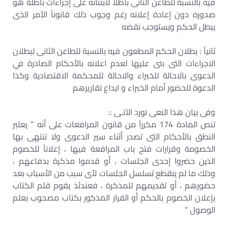
فيه بالنسبة للطاعن الثانى باطلاً لابتنائه على إجراءات باطلة هو
صدوره دون إعادة إعلانه رغم وجوب ذلك قانوناً الأمر الذى
يبطل الحكم ويستوجب نقضه
ثانياً : بطلان الحكم المطعون فيه بالنسبة للطاعن الثانى لبطلان
الاجراءات التى بنى عليها لعدم اعلانه بالأحكام الصادرة في
الدعوى بالاحالة للخبراء والاحالة للمحكمة الاقتصادية وكذا
الدعوة للحضور أمام الخبراء و ايداع تقاريرهم
وفى بيان هذا النعى نورد الآتـى ::
تنص المادة 174 مكرراً من قانون المرافعات على أنه ” يعتبر
النطق بالأحكام التى تصدر أثناء سير الدعوى ولا تنتهى بها
الخصومة وقرارات فتح باب المرافعة فيها ، إعلاناً للخصوم
الذين حضروا إحدى الجلسات ، أو قدموا مذكرة بدفاعهم ،
وذلك ما لم ينقطع تسلسل الجلسات لأى سبب من الأسباب بعد
حضورهم ، أو تقديمهم للمذكرة ، فعندئذ يقوم قلم الكتاب
بإعلان الخصوم بالحكم أو القرار المذكور بكتاب مصحوب بعلم
الوصول ”