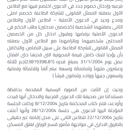
فرعيه وإدخال خصوم جدد في الدعوى اختصم فيها مع الطاعن
الأول بصفته الممثل القانونى للشركة الطاعنة كخصم اصلى
ومدع وحيد في الدعوى الأصلية – الطاعن الأول والطاعن
الثانى بصفتهما الشخصية (كخصمين مدخلين) بطلب الحكم في
الدعوى الأصلية برفضها وبقبول ادخال كل من الخصمين
المدخلين بشخصيهما وبالزامهما مع الطاعن الأول بصفته
الممثل القانونى للشركة الطاعنة على سبيل التضامن والتكافل
بأن يؤديا للبنك كامل قيمة المديونية التى قدرها حتى اقفال
عمل يوم 31/1/2004 بمبلغ قدره (23819398,81)جم (ثلاثة
وعشرون مليوناً وثمانمائة وتسعة عشر ألفاً وثلاثمائة وثمانية
وتسعون جنيهاً وواحد وثمانون قرشاً )
وحيث إن الثابت من الصورة الرسمية المقدمة بحافظة
مستنداتنا من صحيفة تلك الدعوى الفرعية والادخال أنها قيدت
وأودعت قلم كتاب المحكمة بتاريخ 8/12/2004 وكانت الجلسة
المؤجلة اليها الدعوى هى جلسة 28/12/2004 وأنها أعلنت
بتاريخ 22/12/2004 للطاعن الثانى على محل إقامة غير حقيقى
بالطريق الادارى في مواجهة مأمور قسم الوراق لغلق المسكن