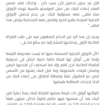
التى ترد بدون تحصيل لأى سبب كان ، وكذلك فقد تضمن
العقد إعفاء البنك من عمل البروتستو بالنسبة لهذه الأوراق
مما تنتفى معه مسئولية البنك عن عدم تحصيل الأوراق
التجارية المرتدة بتقرير الخبير وتقضى معه المحكمة برفض هذا
الطلب ”
وحيث إن هذا الرد من الحكم المطعون فيه على طلب الشركة
الطاعنة الأولى ودفاعها المشار إليه غير سائغ لما يلى :
1)أن الأوراق التجارية المسلمة منها له ليست معدومة القيمة
وإنما هى أوراق لها قيمة مالية كبيرة تتمثل في مديونية
للشركة الطاعنة لدى الغير وإلا لما استحقت أن تقدمها كرهن
وضمان للوفاء بالمديونية وما قبل البنك رهنها من الأساس
فمن غير المقبول عقلاً ومنطقاً الاتفاق على إعفاء البنك من
اتخاذ إجراءات المطالبة بقيمتها
2)ولأنها أوراق ذات قيمة رهنتها الشركة للبنك رهناً حيازياً فإن
البنك بعد أن تسلمها فهو ملتزم قانوناً كدائن مرتهن طبقاً
لحكم المادة 125 من قانون التجارة والمادة 1103 من القانون