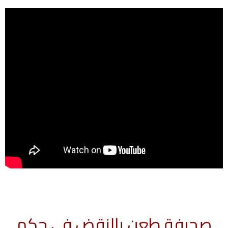
صحيفة طعن بالنقض فى حكم