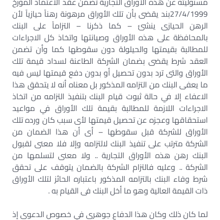
مسئوليته عن هذه الأوراق التجارية تضمن عقد الاعتماد المؤرخ
27/4/1999بند يقضى بأن تلك الأوراق مرهونة رهناً حيازياً لأن
الرهن الحيازى ينشئ – كما ذكرنا – التزاماً على البنك
بالمحافظة على هذه الأوراق وصيانتها واتخاذ كل الاجراءات
للمطالبة بقيمتها والحيلولة دون سقوطها كما وأن تضمن
العقد شرط يقضى بضمان الشركة الطاعنة لسداد قيمة تلك
الأوراق والتى ترد بدون تحصيل أو بدون دفع قيمتها ليس فيه
ما يعفى البنك من التزامه المذكور بل معناه أنه لا يتحقق هذا
الاعفاء إلا في حالة ثبوت قيام البنك بتنفيذ التزامه من اتخاذ
الاجراءات اللازمة للمطالبة بقيمة تلك الأوراق في مواعيد
استحقاقها وعجزه عن تحصيل قيمتها لأى سبب كان ورده تلك
الأوراق للشركة قبل سقوطها – أى أن هذا الضمان من
الشركة مترتب على تنفيذ البنك لالتزامه وإلا فلا معنى لقبول
البنك رهن هذه الأوراق التجارية .. ولا معنى لتسلمها من
الشركة .. وعليه فالتزام الشركة بالضمان يتوقف على تحقق
شرط وفاء البنك بالتزامه المذكور باعتباره الحائز لتلك الأوراق
ذات القيمة العالية وهو ما أخل البنك فى القيام به .
لما كان ذلك وكان هذا الدفاع جوهرى في خصوص الدعوى إذ