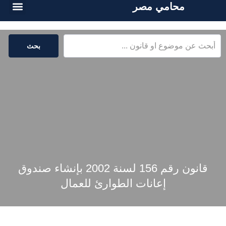
محامي مصر
أسئلة شائع
الخدمات القا
المكتبة القا
بحث
قانون رقم 156 لسنة 2002 بإنشاء صندوق
إعانات الطوارئ للعمال