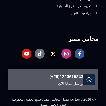
التعريفات والدفوع القانونية
المواضيع القانونية
محامي مصر
1220615243(20+)
تواصل معانا الان
2026
Lawyer Egypt - محامى مصر.
جميع الحقوق محفوظة -
تطوير ديجيتال نست.