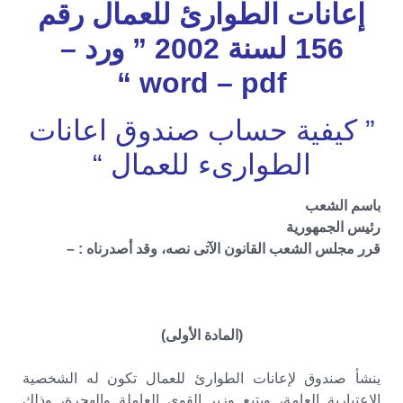
إعانات الطوارئ للعمال رقم
156 لسنة 2002 ” ورد –
word – pdf “
” كيفية حساب صندوق اعانات
الطوارىء للعمال “
باسم الشعب
رئيس الجمهورية
قرر مجلس الشعب القانون الآتى نصه، وقد أصدرناه : –
(المادة الأولى)
ينشأ صندوق لإعانات الطوارئ للعمال تكون له الشخصية
الاعتبارية العامة، ويتبع وزير القوى العاملة والهجرة، وذلك