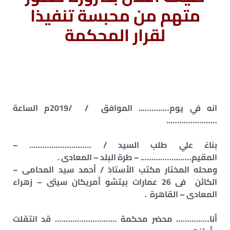
متهم من محبسة تنفيذا
لقرار المحكمة
انه في يوم………….. الموافق / /2019م الساعة
…………………..
بناءً علي طلب السيد / ………………………. –
المقيم………………….. – طرة البلد – المعادى .
ومحله المختار مكتب الأستاذ / أحمد سيد المحامى –
الكائن فى 26 عمارات بيتشو أمريكان سيتى – زهراء
المعادى – القاهرة .
أنا…………… محضر محكمة ………………………. قد انتقلت