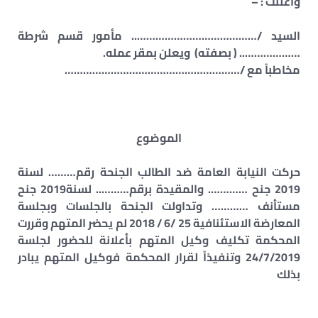
وأعلنت : –
السيد /………………………………….. مأمور قسم شرطة
……………….. ( بصفته) ويعلن بمقر عمله.
مخاطباً مع /…………………………………………………
الموضوع
حركت النيابة العامة ضد الطالب الجنحة رقم……… لسنة
2019 جنح …………. والمقيدة برقم……….. لسنة2019 جنح
مستأنف ………… وتداولت الجنحة بالجلسات وبجلسة
المعارضة الاستئنافية 25 /6 / 2018 لم يحضر المتهم وقررت
المحكمة تكليف وكيل المتهم بأعلانة للحضور لجلسة
24/7/2019 وتنفيذاً لقرار المحكمة فوكيل المتهم يبادر
بذلك