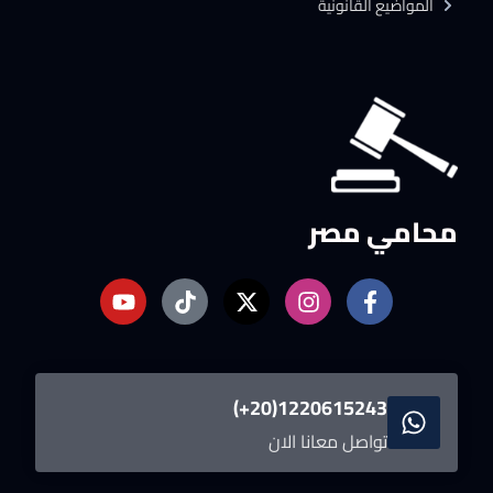
المواضيع القانونية
محامي مصر
1220615243(20+)
تواصل معانا الان