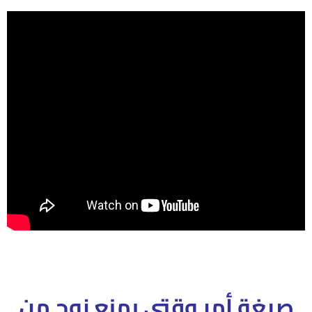
صيغة أمر وقتى بمنع زوج من