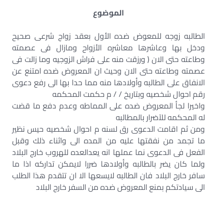
الموضوع
الطالبه زوجه للمعوض ضده الأول بعقد زواج شرعى صحيح
ودخل بها وعاشرها معاشره الأزواح ومازال فى عصمته
وطاعته حتى الان ( ورزقت منه على فراش الزوجيه وما زالت فى
عصمته وطاعته حتى الان وحيث ان المعروض ضده امتنع عن
الانفاق على الطالبه وأولادها منه مما حدا بها الى رفع دعوى
رقم احوال شخصيه وبتاريخ / / م حكمت المحكمه
واخيرا لجأ المعروض ضده على المماطه وعدم دفع ما قضت
له المحكمه للآضرار بالمطالبه
ومن ثم اقامت الدعوى رق لسنه م احوال شخصيه حيس نظير
ما تجمد من نفقتها عليه من المده الى واثناء ذلك وقبل
الفعل فى الدعوى نما عملها انه يعدالعده للهروب خارج البلاد
ولما كان يضر بالطالبه وأولادها ضررا لايمكن تداركه اذا ما
سافر خارج البلاد فان الطالبه لايسعها الا ان تتقدم هذا الطلب
الى سيادتكم بمنع المعروض ضده من السفر خارج البلاد