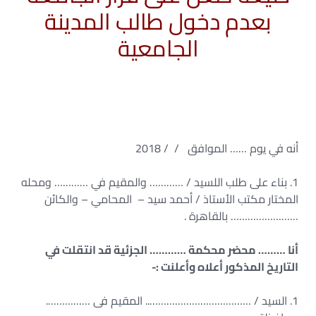
بعدم دخول طالب المدينة
الجامعية
أنه في يوم …… الموافق / / 2018
1. بناء على طلب اللسيد / ………… والمقيم في ………… ومحله
المختار مكتب الأستاذ / أحمد سيد – المحامي – والكائن
…………………… بالقاهرة .
أنا ……… محضر محكمة ………… الجزئية قد انتقلت في
التاريخ المذكور أعلاه وأعلنت :-
1. السيد / ……………………………….. المقيم فى …………….