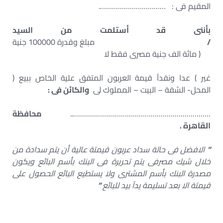
المقيم فى : …………………………….
بأننى قد أستلمت من السيد
/
مبلغ وقدرة 100000 جنية
( مائة الف جنية مصرى فقط لا
غير ) عدا ونقدآ قيمة العربون المتفق علية الخاص ببيع (
المحل- الشقة – البيت – المملوك لى
والكائن فى :
……………………………………………………………..
محافظة
القاهرة .
“
الافضل فى حالة سداد عربون قيمتة عالية أن يتم سدادة من
خلال شيك مصرفى يتم تحريرة فى البنك بأسم البائع ويكون
مصدرة البنك بأسم المشترى ولا يستطيع البائع الحصول على
قيمتة الا بعد تسليمة يدآ بيد للبائع
“