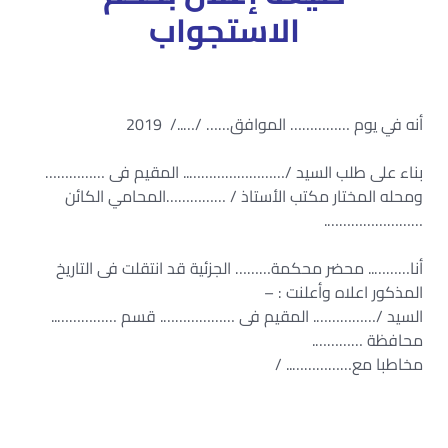
الاستجواب
أنه في يوم …………… الموافق…… /…../ 2019
بناء على طلب السيد /…………………….. المقيم فى ……………
ومحله المختار مكتب الأستاذ / ……………المحامي الكائن
…………………….
أنا……….. محضر محكمة……… الجزئية قد انتقلت فى التاريخ
المذكور اعلاه وأعلنت : –
السيد /……………. المقيم فى ………………. قسم ……………..
محافظة ………….
مخاطبا مع…………….. /