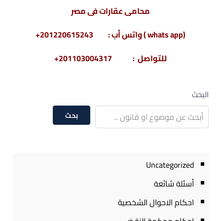
محامى عقارات فى مصر
(whats app ) واتس أب : 201220615243+
للتواصل : 201103004317+
البحث
بحث
Uncategorized
أسئلة شائعة
احكام الاحوال الشخصية