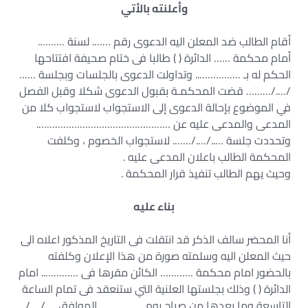
وأعلنته بالأتي
أقام الطالب ضد المعلن اليه الدعوى رقم ……. لسنة ……….
أمام محكمة …… الدائرة ( ) طالبا فى ختام صحيفة افتتاحها
الحكم له بـ …………….. وتداولت الدعوى بالجلسات وبجلسة ……
/…./……… قضت المحكمـة بقبول الدعوى شكلا وقبل الفصل
في الموضوع بإحالة الدعوى إلى الاستجواب لاستجواب كلا من
المدعى والمدعى عليه عن ………………………………………….
وتحددت جلسة …../…./……. لاستجواب الخصوم ، وكلفت
المحكمة الطالب باعلان المدعى عليه .
وحيث يهم الطالب تنفيذ قرار المحكمة .
بناء عليه
أنا المحضر سالف الذكر قد انتقلت فى التاريخ المذكور اعلاه الى
حيث المعلن اليه وسلمته صورة من هذا الإعلان وكلفته
بالحضور امام محكمة ………… الكائن مقرها فى ………….. امام
الدائرة ( ) وذلك بجلستها العلنية التي ستنعقد فى تمام الساعة
التاسعة وما بعدها من صباح يوم ……………. الموافق …./…./