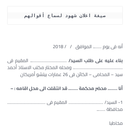
صيغة اعلان شهود لسماع أقوالهم
أنه فى يوم …….. الموافق / / 2018
بناء عليه على طلب السيد/
………………………….. المقيم فى
……………………………………. ومحله المختار مكتب الاستاذ أحمد
سيد – المحامى – الكائن فى 26 عمارات بيتشو أمريكان
أنا …….. محضر محكمة …….. قد انتقلت الى محل اقامه : –
1- السيد/ ………………………… المقيم فى ……………………………
محافظة ……..
مخاطبا