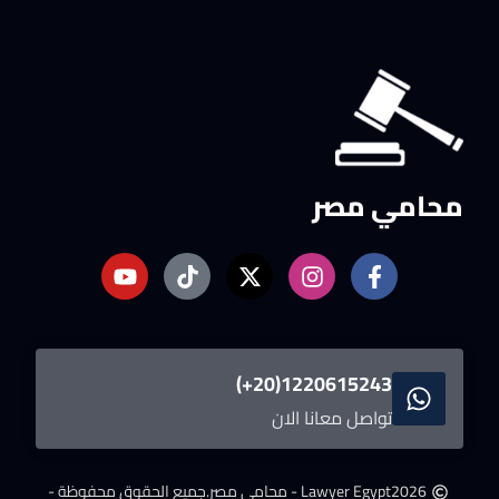
محامي مصر
1220615243(20+)
تواصل معانا الان
2026
Lawyer Egypt - محامى مصر.
جميع الحقوق محفوظة -