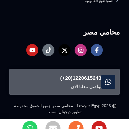
المواضيع القانونية
محامي مصر
1220615243(20+)
تواصل معانا الان
2026
Lawyer Egypt - محامى مصر.
جميع الحقوق محفوظة -
تطوير ديجيتال نست.