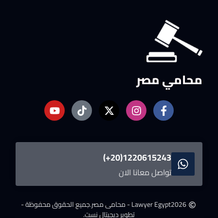
محامي مصر
1220615243(20+)
تواصل معانا الان
2026
Lawyer Egypt - محامى مصر.
جميع الحقوق محفوظة -
تطوير ديجيتال نست.