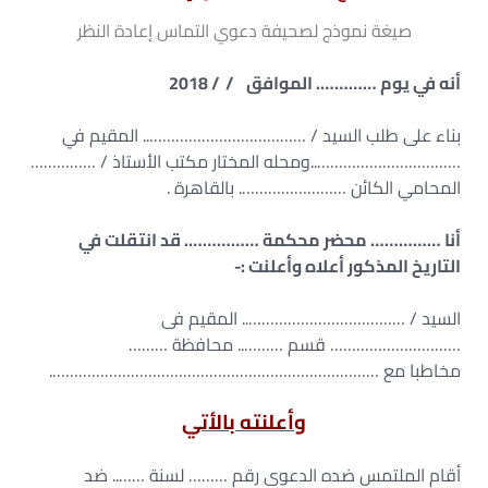
صيغة نموذج لصحيفة دعوي التماس إعادة النظر
أنه في يوم …………. الموافق / / 2018
بناء على طلب السيد / ……………………………….. المقيم في
……………………………..ومحله المختار مكتب الأستاذ / ……………
المحامي الكائن ……………………. بالقاهرة .
أنا …………… محضر محكمة ……………. قد انتقلت في
التاريخ المذكور أعلاه وأعلنت :-
السيد / ……………………………….. المقيم فى
………………………… قسم ……….. محافظة ………
مخاطبا مع ………………………………………………………………….
وأعلنته بالأتي
أقام الملتمس ضده الدعوى رقم ……… لسنة …….. ضد