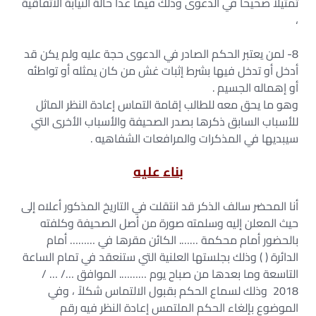
تمثيلا صحيحا في الدعوى وذلك فيما عدا حالة النيابة الاتفاقية
،
8- لمن يعتبر الحكم الصادر في الدعوى حجة عليه ولم يكن قد
أدخل أو تدخل فيها بشرط إثبات غش من كان يمثله أو تواطئه
أو إهماله الجسيم .
وهو ما يحق معه للطالب إقامة التماس إعادة النظر الماثل
للأسباب السابق ذكرها بصدر الصحيفة والأسباب الأخرى التي
سيبديها في المذكرات والمرافعات الشفاهيه .
بناء عليه
أنا المحضر سالف الذكر قد انتقلت في التاريخ المذكور أعلاه إلى
حيث المعلن إليه وسلمته صورة من أصل الصحيفة وكلفته
بالحضور أمام محكمة ……. الكائن مقرها في ……… أمام
الدائرة ( ) وذلك بجلستها العلنية التي ستنعقد في تمام الساعة
التاسعة وما بعدها من صباح يوم ………. الموافق …/ … /
2018 وذلك لسماع الحكم بقبول الالتماس شكلاً ، وفي
الموضوع بإلغاء الحكم الملتمس إعادة النظر فيه رقم