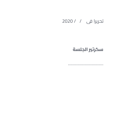
تحريرا فى / / 2020
سكرتير الجلسة
………… …………………….