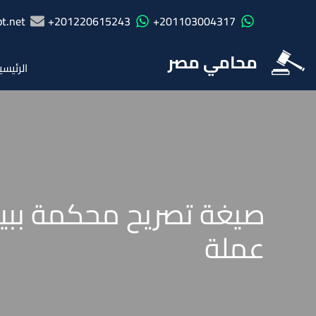
t.net
201220615243+
201103004317+
محامي مصر
الرئيسي
صيغة تصريح محكمة ببي
عملة