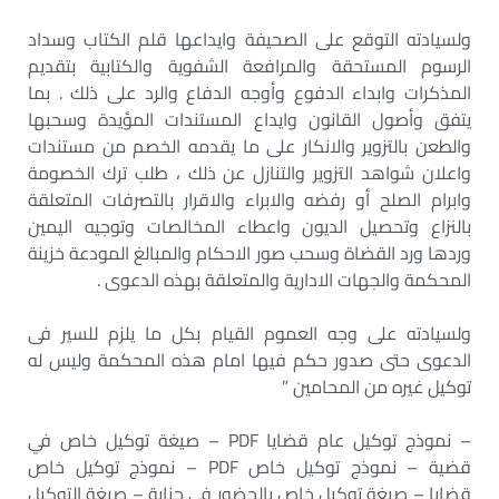
ولسيادته التوقع على الصحيفة وايداعها قلم الكتاب وسداد
الرسوم المستحقة والمرافعة الشفوية والكتابية بتقديم
المذكرات وابداء الدفوع وأوجه الدفاع والرد على ذلك . بما
يتفق وأصول القانون وايداع المستندات المؤيدة وسحبها
والطعن بالتزوير والانكار على ما يقدمه الخصم من مستندات
واعلان شواهد التزوير والتنازل عن ذلك ، طلب ترك الخصومة
وابرام الصلح أو رفضه والابراء والاقرار بالتصرفات المتعلقة
بالنزاع وتحصيل الديون واعطاء المخالصات وتوجيه اليمين
وردها ورد القضاة وسحب صور الاحكام والمبالغ المودعة خزينة
المحكمة والجهات الادارية والمتعلقة بهذه الدعوى .
ولسيادته على وجه العموم القيام بكل ما يلزم للسير فى
الدعوى حتى صدور حكم فيها امام هذه المحكمة وليس له
توكيل غيره من المحامين ”
– نموذج توكيل عام قضايا PDF – صيغة توكيل خاص في
قضية – نموذج توكيل خاص PDF – نموذج توكيل خاص
قضايا – صيغة توكيل خاص بالحضور في جناية – صيغة التوكيل