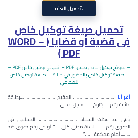
↓
تحميل العقد
تحميل صيغة توكيل خاص
فى قضية أو قضايا ( WORD –
PDF )
– نموذج توكيل خاص قضايا PDF – نموذج توكيل خاص PDF –
– صيغة توكيل خاص بالحضور في جناية – صيغة توكيل خاص
للمحامي
أقر أنا
…………………………..… المقيم ………………………..بطاقة
عائلية رقم …..بتاريخ …… سجل مدنى …………
بأننى قد وكلت الاستاذ ………………………….. المحامى فى
الدعوى رقم ……. لسنة مدنى كلى …..” أو فى رفع دعوى ضد
…….. أمام محكمة …….”