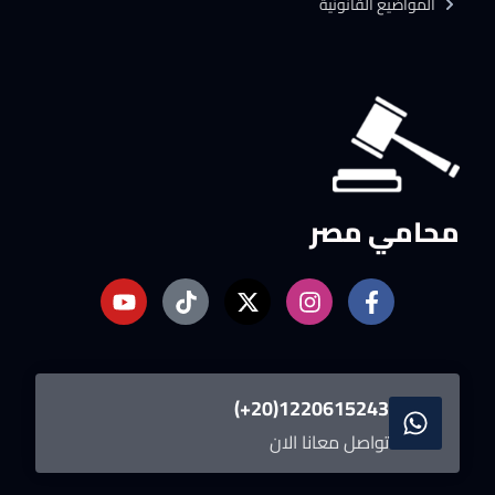
المواضيع القانونية
محامي مصر
1220615243(20+)
تواصل معانا الان