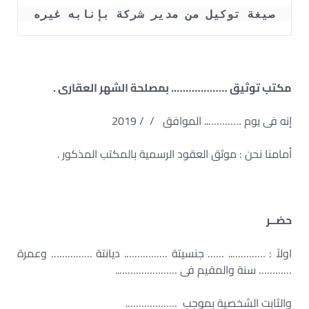
صيغة توكيل من مدير شركة بإنابه غيره
مكتب توثيق ………………. بمصلحة الشهر العقارى .
إنه فى يوم ………….. الموافق / / 2019
أمامنا نحن : موثق العقود الرسمية بالمكتب المذكور .
حضــر
اولاً : ………….. …… جنسيتة ……………. ديانتة …………… وعمرة
………… سنة والمقيم فى …………………..
والثابت الشخصية بموجب ……………….