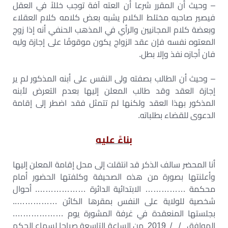
– وحيث أن المقرر شرعا أن العته آفة توجب خللاً في العقل
فيصير صاحبه مختلط الكلام يشبه بعض كلامه كلام العقلاء
وبعضة كلام المجانيين والرأي في المذهب الحنفي أنه إذا زوج
المعتوه نفسه فإن عقد الزواج يكون موقوفًا على إجازة وليه
فان أجازه نفذ وإلا بطل.
– وحيث أن الطالب بصفته ولى النفس على أبنه المذكور لم ير
إجازة العقد وقد طالب المعلن إليها بعدم التعرض لأبنه
المذكور بهذا العقد ولكنها لم تتمثل فقد اضطر إلى إقامة
الدعوى للقضاء بطلباته.
بناءً عليه
أنا المحضر سالف الذكر قد انتقلت إلى محل إقامة المعلن إليها
وأعلنتها بصورة من هذه الصحيفة وكلفتها الحضور أمام
محكمة …………… الابتدائية الدائرة ………………. أحوال
شخصية للولاية على النفس بمقرها الكائن ……………..
بجلستها المنعقدة في غرفة المشورة يوم ……………….
الموافق / / 2019 من الساعة التاسعة صباحا لسماع الحكم