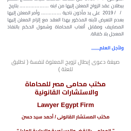
ببطلان عقد الزواج المعلن إليها من ابنه ………………. بتاريخ
/ / 2019 على يد مأذون ناحية …………. وأمر المعلن إليها
بعدم التعرض لأبنه المذكور بهذا العقد مع إلزام المعلن إليها
المصاريف ومقابل أتعاب المحاماة وشمول الحكم بالنفاذ
المعجل بلا كفالة.
ولأجل العلم,,,,,,,
صيغة دعوى إبطال تزويج المعتوة لنفسة ( تطليق
للعتة )
مكتب محامى مصر للمحاماة
والاستشارات القانونية
Lawyer Egypt Firm
مكتب المستشار القانونى / أحمد سيد حسن
” المحامى بالنقض والدستورية والإدارية العليا “