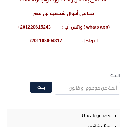
محامى أحوال شخصية فى مصر
(whats app ) واتس أب : 201220615243+
للتواصل : 201103004317+
البحث
بحث
Uncategorized
أسئلة شائعة