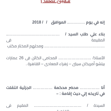
تطليق للعتة )
إنه في يوم
…………..
الموافق / / 2018
بناء علي طلب السيد /
…………………………………..
المقيمة فى
………………………………………. ومحلهم المختار مكتب
الأستاذ/ ……………………. المحامى الكائن فى 26 عمارات
بيتشو أمريكان سيتى – زهراء المعادى – القاهرة .
أنا
……………
محضر محكمة
……………
الجزئية انتقلت
في تاريخه إلي حيث إقامة : –
السيدة / ……………………………… المقيم فى