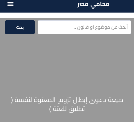
محامي مصر
أسئلة شائع
الخدمات الق
المكتبة الق
بحث
صيغة دعوى إبطال تزويج المعتوة لنفسة (
تطليق للعتة )