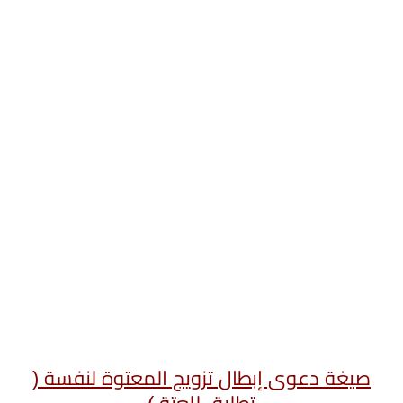
صيغة دعوى إبطال تزويج المعتوة لنفسة (