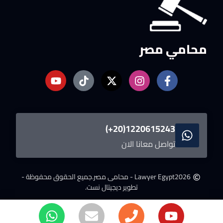
محامي مصر
1220615243(20+)
تواصل معانا الان
2026
Lawyer Egypt - محامى مصر.
جميع الحقوق محفوظة -
تطوير ديجيتال نست.