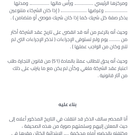
ومركزها الرئيسي ……………. ورأس مالها …………….. ومدتها
………………. وغرضها …………………. ( إذا كان الشركاء متنوعين
يذكر صفة كل شريك كما إذا كان شريك موصي أو متضامن ) .
وحيث أنه بالرغم من أنه قد انقضى على تاريخ عقد الشركة أكثر
من ……… يوم ولم تستوفى الإجراءات ( تذكر الإجراءات التي لم
تتم وكان من الواجب عملها ) .
وحيث أنه يحق للطالب عملاً بالمادة (51) من قانون التجارة طلب
اعتبار عقد الشركة ملغي وكأن لم يكن مع ما يترتب على ذلك
من آثار قانونية .
بناء عليه
أنا المحضر سالف الذكر قد انتقلت في التاريخ المذكور أعلاه إلى
حيث المعلن إليهم وسلمتهم صورة من هذه الصحيفة ،
وكلفته بالحضور أمام محكمة ….. الابتدائية الكائن مقرها في