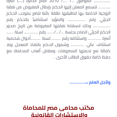
……………. الموافق …/ …./ 2010 أمام الدائرة (…..) أسرة
………… لتسمع المعلن إليها الحكم بإبطال المفروض من نفقة
الزوجية الخاصة بها لتطليقها طلقة بائنة للضرر بموجب الحكم
الجزئي رقم …………….. والمؤيد استئنافياً بالحكم رقم
…………….. وذلك لاسقاط نفقتها المفروضة من تاريخ صدور
الحكم الجزئي الصادر بجلسة …/…/……. رقم ………….. لسنة …….
أسرة …………. واستئنافه رقم ……… لسنة ……….أحوال شخصية
استئناف عالي …………. وشمول الحكم بالنفاذ المعجل وبلا
كفالة مع تحملها المصروفات ومقابل أتعاب المحاماة مع
حفظ كافة حقوق الطالب الأخرى .
ولأجل العلم ،،،…………..
مكتب محامى مصر للمحاماة
والاستشارات القانونية