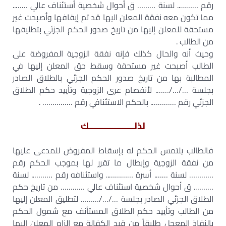
رقم ……….. لسنة ……… ق أحوال شخصية أستئناف عالي ……..
مما تكون معه نفقة المعلن اليها قد تم إيقافها وأصبحت غير
مستحقة للمعلن إليها من تاريخ صدور الحكم الجزئي بتطليقها
من الطالب .
وحيث أنه والحال كذلك فإنه نفقة الزوجية المفروضة على
الطالب أصبحت غير مستحقة وسقط حق المعلن إليها في
المطالبة بها من تاريخ صدور الحكم الجزئي بالطلاق الصادر
بجلسة …/…/……. لأنفصام عرى الزوجية وتأييد حكم الطلاق
الجزئي رقم …………. بالحكم الاستئنافي رقم …………… .
لذلــــــــــــــــــك
فالطالب يلتمس الحكم له بإسقاط المفروض للمدعى عليها
من نفقة الزوجية وإبطال ما تقرر لها بموجب الحكم رقم
………… لسنة ……. أسرة ………….. واستئنافه رقم ……….. لسنة
………. ق أحوال شخصية استئناف عالي ………… من تاريخ حكم
الطلاق الجزئي الصادر بجلسة …/…/……… لتطليق المعلن إليها
من الطالب وتأييد حكم الطلاق المستأنف مع شمول الحكم
بالنفاذ المعجل طليقاً من قيد الكفالة مع إلزام المعلن إليها