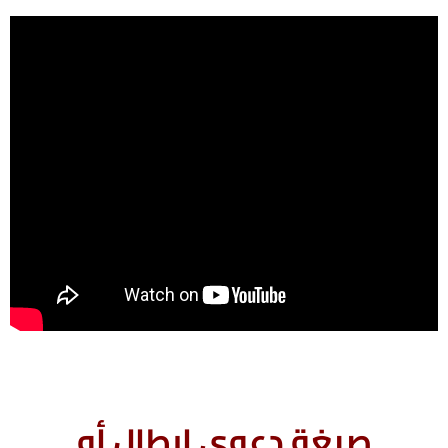
صيغة دعوى ابطال أو