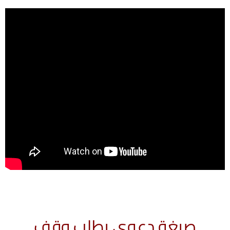
صيغة دعوى بطلب وقف