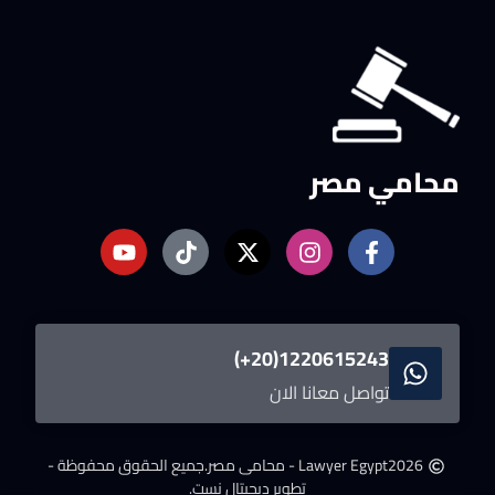
محامي مصر
1220615243(20+)
تواصل معانا الان
2026
Lawyer Egypt - محامى مصر.
جميع الحقوق محفوظة -
تطوير ديجيتال نست.