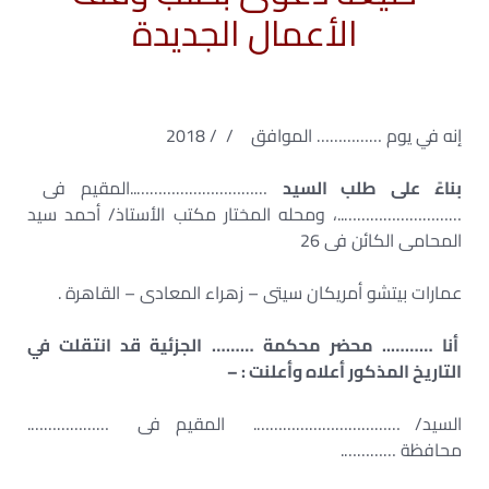
الأعمال الجديدة
إنه في يوم …………… الموافق / / 2018
بناءً على طلب السيد
…………………………..المقيم فى
………………………..، ومحله المختار مكتب الأستاذ/ أحمد سيد
المحامى الكائن فى 26
عمارات بيتشو أمريكان سيتى – زهراء المعادى – القاهرة .
أنا ……….. محضر محكمة ……… الجزئية قد انتقلت في
التاريخ المذكور أعلاه وأعلنت : –
السيد/ ……………………………. المقيم فى ……………….
محافظة ………….