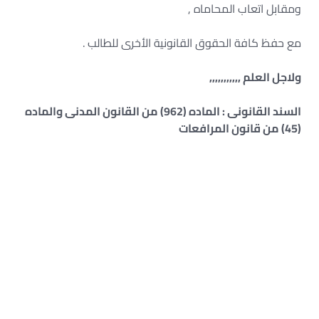
ومقابل اتعاب المحاماه ,
مع حفظ كافة الحقوق القانونية الأخرى للطالب .
ولاجل العلم ,,,,,,,,,,,
السند القانونى : الماده (962) من القانون المدنى والماده
(45) من قانون المرافعات
– أحكام نقض في دعوى وقف الأعمال الجديدة
– دعوى وقف الأعمال الجديدة
– صيغة دعوى وقف أعمال بناء – مذكرة دفاع
في دعوى وقف أعمال جديدة – صيغة دعوى
إزالة ضرر
– إنذار بوقف الأعمال – المادة 962 من
القانون المدنى