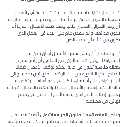
1- من حاز عقارا و أستمر حائزا له سنة كاملة وخشى لأسباب
معقولة التعرض له من جراء أعمال جديدة تهدد حيازته ، كان له
أن يرفع الأمرإلى القاضى طالبا وقف هذه الأعمال ، بشرط ألا
تكون قد تمت و لم ينقض عام على البدء فى العمل الذى
يكون من شأنه أن يحدث الضرر .
2- و للقاضى أن يمنع إستمرار الأعمال أو أن يأذن فى
إستمرارها ، وفى كلتا الحالتين يجوز للقاضى أن يأمر بتقديم
كفالة مناسبة تكون فى حالة الحكم بوقف الأعمال ضمانا
لإصلاح الضرر الناشىء من هذا الوقف ، متى تبين بحكم نهائى
أن الإعتراض على أستمرارها كان على غير أساس ، وتكون فى
حالة الحكم بإستمرار الأعمال ضمانا لإزالة هذه الأعمال كلها أو
بعضها إصلاحا للضرر الذى يصيب الحائز إذا حصل على حكم
نهائى فى مصلحته .”
وتنص الماده 45 من قانون المرافعات على أنه : “
يندب فى
مقر المحكمة الابتدائية قاض من قضاتها ليحكم بصفة مؤقتة