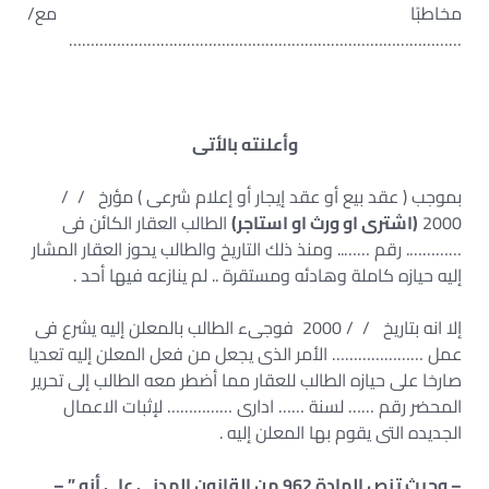
مخاطبًا مع/
………………………………………………………………………………
وأعلنته بالأتى
بموجب ( عقد بيع أو عقد إيجار أو إعلام شرعى ) مؤرخ / /
2000
(اشترى او ورث او استاجر)
الطالب العقار الكائن فى
…………. رقم …….. ومنذ ذلك التاريخ والطالب يحوز العقار المشار
إليه حيازه كاملة وهادئه ومستقرة .. لم ينازعه فيها أحد .
إلا انه بتاريخ / / 2000 فوجىء الطالب بالمعلن إليه يشرع فى
عمل ………………… الأمر الذى يجعل من فعل المعلن إليه تعديا
صارخا على حيازه الطالب للعقار مما أضطر معه الطالب إلى تحرير
المحضر رقم …… لسنة …… ادارى …………… لإثبات الاعمال
الجديده التى يقوم بها المعلن إليه .
– وحيث تنص المادة 962 من القانون المدنى على أنه ” –