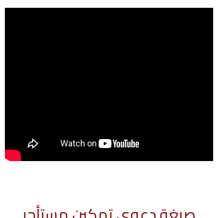
صيغة دعوى تمكين مستأجر