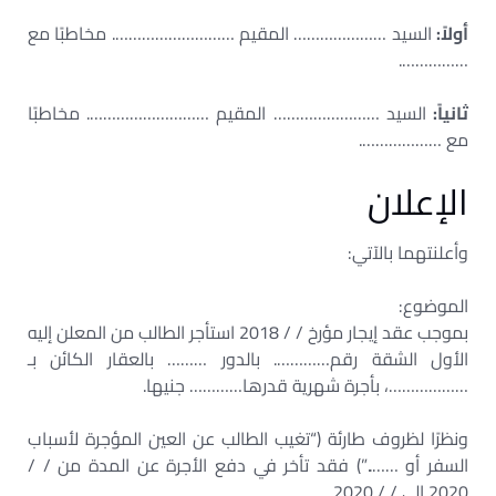
أولاً:
السيد ………………… المقيم ………………………. مخاطبًا مع
…………….
ثانياً:
السيد …………………… المقيم ………………………. مخاطبًا
مع ……………….
الإعلان
وأعلنتهما بالآتي:
الموضوع:
بموجب عقد إيجار مؤرخ / / 2018 استأجر الطالب من المعلن إليه
الأول الشقة رقم…………. بالدور ……… بالعقار الكائن بـ
………………، بأجرة شهرية قدرها………… جنيها.
ونظرًا لظروف طارئة (“تغيب الطالب عن العين المؤجرة لأسباب
السفر أو ……..”) فقد تأخر في دفع الأجرة عن المدة من / /
2020 إلى / / 2020.