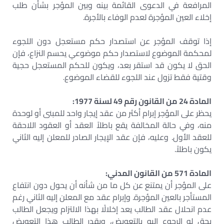
المرافعة في الدعوى القائمة بينه وبين المؤجر بشأن طلب
إخلاء العين المؤجرة لعدم الوفاء بالأجرة.
إذا توقف المؤجر عن استصدار حكم مستعجل دون اللجوء
لمحكمة الموضوع لاستصدار حكم موضوعي يحسم النزاع، فإن
الحق لا يكون قد استقر بعد، ويكون للحكم المستعجل حجية
وقتية فقط تزول عند اللجوء للقضاء الموضوع.
المادة 24 من القانون رقم 49 لسنة 1977:
يحظر على المؤجر إبرام أكثر من عقد إيجار واحد للمبنى أو لوحدة
منه، وفي حالة المخالفة يقع باطلاً العقد أو العقود اللاحقة
للعقد الأول. وعليه، فإن عقد الإيجار الصادر للمعلن إليه الثاني
يكون باطلاً.
المادة 571 من القانون المدني:
على المؤجر أن يمتنع عن كل ما من شأنه أن يحول دون انتفاع
المستأجر بالعين المؤجرة. وإبرام عقد مع المعلن إليه الثاني رغم
عدم انحلال عقد الطالب يعد إخلالًا بهذا الالتزام ويجعل الطالب
يحق له الرجوع إليه بالتعويض، ويقدر الطالب هذا التعويض