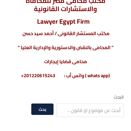
مكتب محامى مصر للمحاماة
والاستشارات القانونية
Lawyer Egypt Firm
مكتب المستشار القانونى / أحمد سيد حسن
” المحامى بالنقض والدستورية والإدارية العليا “
محامى قضايا إيجارات
(whats app ) واتس أب : 201220615243+
البحث
بحث