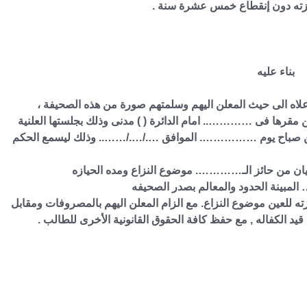
ازته دون إنقطاع خمس عشرة سنة .
بناء عليه
اعلاه الى حيث المعلن اليهم وسلمتهم صورة من هذه الصحيفة ،
مقرها فى ………….. امام الدائرة ( ) مدنى وذلك بجلستها العلنية
ها من صباح يوم ……………. الموافق …./…./…….. وذلك ليسمع الحكم
يان من حائز الـ…………. موضوع النزاع ومده الحيازه
المبينة الحدود والمعالم بصدر الصحيفه
زته للعين موضوع النزاع. مع الزام المعلن اليهم بالمصروفات ومقابل
يد الكفاله , مع حفظ كافة الحقوق القانونية الأخرى للطالب .