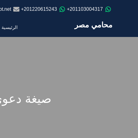
t.net
201220615243+
201103004317+
محامي مصر
الرئيسية
صيغة دعوى 