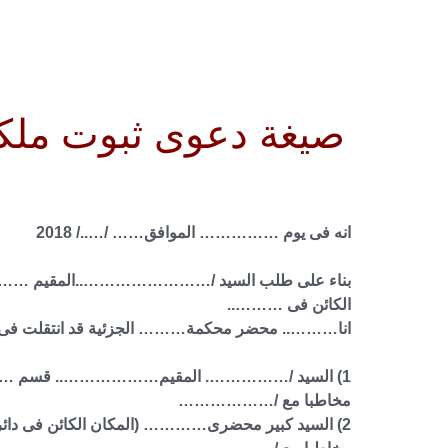
صيغة دعوى ثبوت ملكيه
انه فى يوم …………… الموافق…… /…../ 2018
بناء على طلب السيد /……………………..المقيم ………
الكائن فى ………..
انا……….. محضر محكمة……… الجزئية قد انتقلت فى التا
1) السيد /……………. المقيم……………….. قسم …………….. محافظة………….
مخاطبا مع /………………
2) السيد كبير محضرى………… (المكان الكائن فى دائرته محل العقار ) بصفته ويلعن بمقر هيئة قضايا الدولة الكائن …….