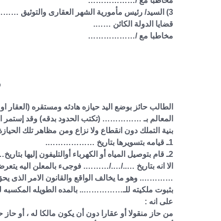
مخاطبا مع /………………
3) السيد/ رئيس مأمورية الشهر العقارى والتوثيق ……… 
قضايا الدولة الكائن …….
مخاطبا مع /………………
و
الطالب حائز بوضع اليد حيازه هادئه ومستقره (الع
المعالم بـ …………… (تكتب الحدود بدقه) وقد إستمر ا
بنية التملك دون انقطاع ولا نزاع ومن مظاهر تلك الحيازة 
1ـ قيامه بتسويرها بتاريخ ……………….
2ـ قام بتوصيل المياه أو الكهرباء أوالتليفون إليها بتاريخ…/…/……..
الا انه بتاريخ …../…./………. فوجىء بالمعلن اليه يتع
…………. وهو ما يخالف الواقع والقانون الامر الذى يح
على انه :
من حاز منقولا أو عقارا دون أن يكون مالكا له ، أو حاز 