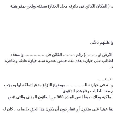
( المكان الكائن فى دائرته محل العقار) بصفته ويلعن بمقر هيئة
اعلنتهم بالأتى
قار او الارض او ………) رقم ……… الكائن فى……………. والمحدد
لطالب على حيازته هذه مده خمس عشره سنه حيازة هادئة وظاهرة
:
رض له فى حيازته للـ…………. موضوع النزاع مدعيا تملكه لها بموجب
ق معه للطالب رفع هذه الدعوى
بثبوت ملكيته للـ…………….. بالمده الطويله المكسبه للملكيه وذلك طبقا لنص الماده 968 من القانون المدنى والتى تنص
حقا عينيا على منقول أو عقار دون أن يكون هذا الحق خاصا به ، كان له