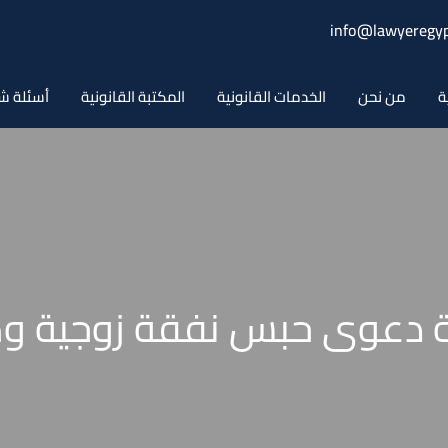
info@lawyeregyp
ة
من نحن
الخدمات القانونية
المكتبة القانونية
أسئلة ش
 دعوى حبس نفقة زوجية وص