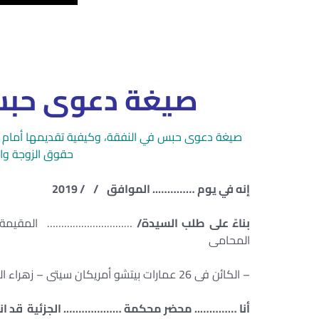
صيغة دعوى حبس
صيغة دعوى حبس في النفقة، وكيفية تقديمها أمام محك
حقوق الزوجة وال
إنه في يوم ………….. الموافق / / 2019
بناءً على طلب السيدة/
………………………… المقيمة فى
المحامى
– الكائن فى 26 عمارات بيتشو أمريكان سيتى – زهراء المعادى – القاهرة .
أنا ………….. محضر محكمة ………………. الجزئية قد انتق