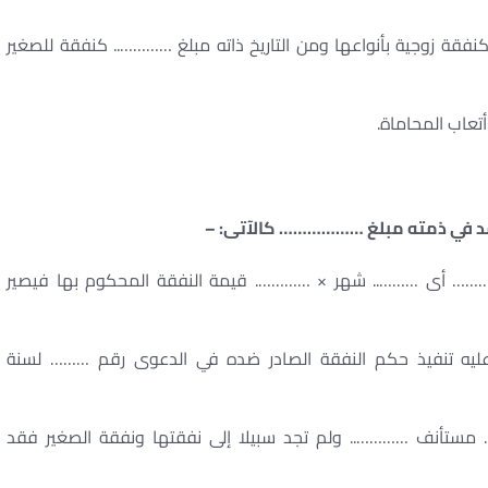
ة زوجية بأنواعها ومن التاريخ ذاته مبلغ ………….. كنفقة للصغير
تعاب المحاماة.
جمد في ذمته مبلغ ……………… كالآتى: –
……… أى ……….. شهر × …………. قيمة النفقة المحكوم بها فيصير
عليه تنفيذ حكم النفقة الصادر ضده في الدعوى رقم ……… لسنة
ستأنف ………….. ولم تجد سبيلا إلى نفقتها ونفقة الصغير فقد