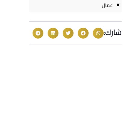
عمال
شارك: