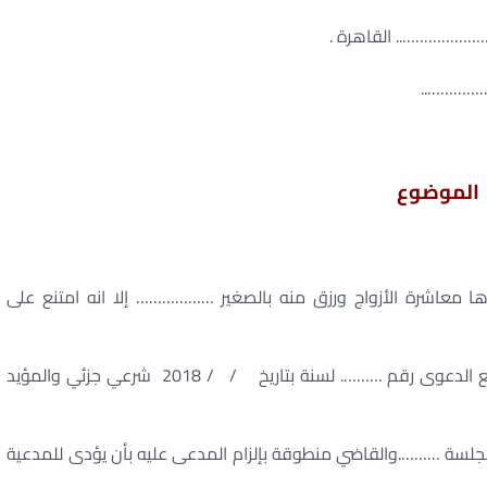
………….. القاهرة .
…………..
الموضوع
 معاشرة الأزواج ورزق منه بالصغير ……………… إلا انه امتنع على
وعلى صغيرها منه بدون وجه حق مما اضطرها إلى رفع الدعوى رقم ………. لسنة بتاريخ / / 2018 شرعي جزئي والمؤيد
ة ……….والقاضي منطوقة بإلزام المدعى عليه بأن يؤدى للمدعية