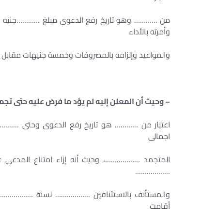
من ………… وهو تاريخ رفع الدعوى مبلغ …………جنيه كنفق
وأمرته بالأداء
والمواعيد وإلزامه بالمصروفات وخمسة جنيهات مقابل أ
– وحيث أن المعلن إليه لم يؤد ما فرض عليه حتى ت
اعتبار من ………… هو تاريخ رفع الدعوى وحتى ………
اجمالى
المتجمد ………………، وحيث أنه إزاء امتناع المدعى 
………………
والمستأنف بالاستئنافين ……………… لسنة ……………… م
أقامت