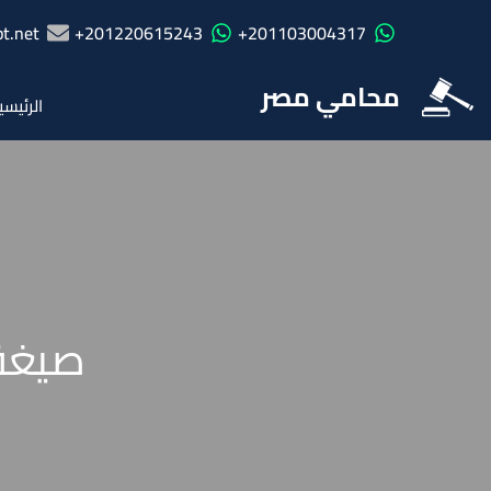
t.net
201220615243+
201103004317+
محامي مصر
الرئيسي
صيغة