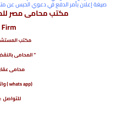
صيغة إعلان بأمر الدفع في دعوي الحبس عن مت
مكتب محامى مصر للمح
 Firm
مكتب المستشار
” المحامى بالنقض 
محامى عقارا
(whats app ) واتس أب : 201220615243+
للتواصل : 04317