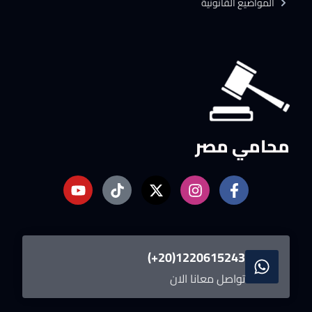
المواضيع القانونية
محامي مصر
1220615243(20+)
تواصل معانا الان