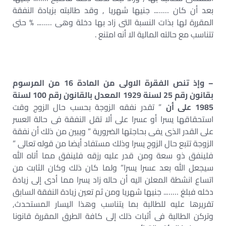
بعد أن كان …….. جنيها شهريا , وقد طالبته بزيادة النفقة
المقررة لها بذات النسبة التى زاد بها دخلة وهى …….. % حتى
تتناسب مع حالته المالية الا أنه امتنع .
– وإذ تنص الفقرة الاولى من المادة 16 من المرسوم
بقانون رقم 25 لسنة 1929 المعدل بالقانون رقم 100 لسنة
1985 على أن
” تقدر نفقه الزوجة بحسب حال الزوج وقت
استحقاقها يسرا أو عسرا على ألا تقل النفقة فى حالة العسر
على القدر الذى يفى بحاجتها الضرورية ” ويبين من ذلك أن نفقة
الزوجة تتبع حال الزوج يسرا وذلك مستفاد أيضا من قوله تعالى ”
فلينفق ذو سعة ومن قدر عليه رزقه فلينفق مما أتاه الله
سيجعل الله بعد عسرا يسرا” ولما كان ذلك وكان الثابت من
اتساع انشطة المعلن اليه أن حاله زاد يسرا مما أدى إلى زيادة
دخله فبلغ …….. جنيها شهريا ومن ثم تعين زيادة النفقة السابق
تقريرها عليه للطالبة بما يتناسب وهذا اليسار المستحدث,
وتركن الطالبة فى أثبات ذلك إلى كافة الطرق المقررة قانونا