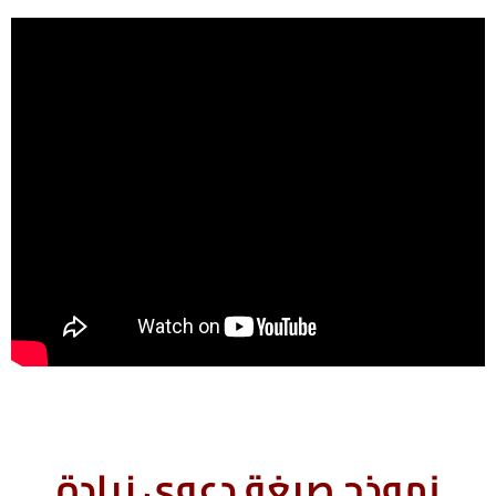
نموذج صيغة دعوى زيادة