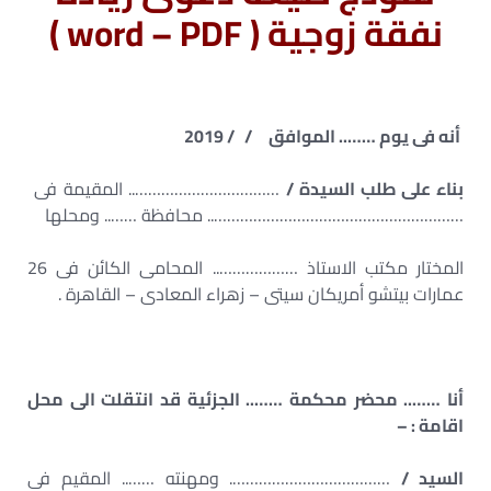
نفقة زوجية ( word – PDF )
أنه فى يوم …….. الموافق / / 2019
بناء على طلب السيدة /
…………………………….. المقيمة فى
………………………………………………….. محافظة …….. ومحلها
المختار مكتب الاستاذ ……………….. المحامى الكائن فى 26
عمارات بيتشو أمريكان سيتى – زهراء المعادى – القاهرة .
أنا …….. محضر محكمة …….. الجزئية قد انتقلت الى محل
اقامة : –
السيد /
………………………………. ومهنته …….. المقيم فى