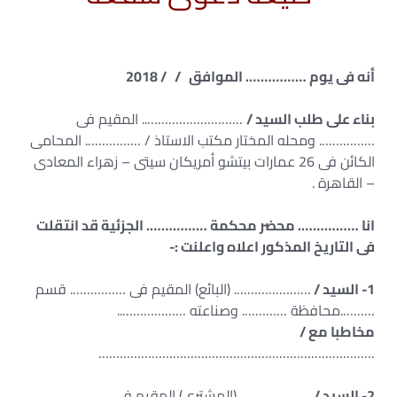
أنه فى يوم ……………. الموافق / / 2018
بناء على طلب السيد /
……………………….. المقيم فى
……………. ومحله المختار مكتب الاستاذ / ……………. المحامى
الكائن فى 26 عمارات بيتشو أمريكان سيتى – زهراء المعادى
– القاهرة .
انا ……………. محضر محكمة ……………. الجزئية قد انتقلت
فى التاريخ المذكور اعلاه واعلنت :-
1- السيد /
…………………. (البائع) المقيم فى ……………. قسم
……….محافظة …………. وصناعته ………………..
مخاطبا مع /
……………………………………………………………………
2- السيد /
…………………(المشترى) المقيم فى …………….