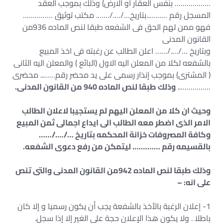
……………… بنفس العقار او الارض) وذلك بموجب العقد
المسجل رقم ………..بتاريخ…/…./……. مكتب توثيق ……………
فهو ممن لهم الحق فى الشفعه طبقا لنص الماده 936من
القانون المدنى
وبتاريخ …/…./…… اعلن الطالب عن رغبته فى اخذ المبيع
بالشفعه لكلا من المعلن اليه الاول (البائع ) والمعلن اليه الثانى
( المشترى) بموجب إنذار رسمى على يد محضر رقم…….. محضرى
……………..
وذلك طبقا لنص الماده 940 من القانون المدنى.
وحيث ان كلا من المعلن اليهم لم يستجيبا لاعلان الطالب
الامر الذى اضطر معه الطالب الى ايداع اجمالى ثمن المبيع
وكافة المصروفات خزانة المحكمه بتاريخ …/…./……
بالقسيمه رقم …………. ليتمكن من رفع دعوى الشفعه.
وذلك طبقا لنص الماده 942من القانون المدنى والتى تنص
على انه: –
1- إعلان الرغبة بالأخذ بالشفعة يجب أن يكون رسميا و إلا كان
باطلا . ولا يكون هذا الإعلان حجة على الغير إلا إذا سجل.