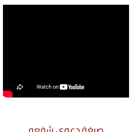
صيغة دعوى شفعه