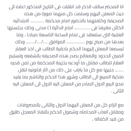
انا المحضر سالف الذكر قد انتقلت فى التاريخ المذكور اعلاه الى
حيث المعلن اليهم وسلمت كل منهما صورة من هذه
الصحيفة وكلفتهما بالحضور امام محكمة ………… الابتدائيه
الكائن مقرها فى ………….. امام الدائرة ( ) مدنى وذلك بجلستها
العلنية التى ستنعقد فى تمام الساعة التاسعة صباحا ، وما
بعدها من صباح يوم ……………. الموافق …./…./…….. وذلك
ليسمعا المعلن إليهما الحكم باحقية الطالب فى اخذ العقار
المبين الحدود والمعالم بصدر هذه الصحيفه بالشفعه وتسليم
العقار للطالب مقابل ما أودعه بخزينة المحكمة من ثمن قدره
…….. جنيها مع كل ما يترتب على ذلك من اثار قانونيه لنقل
ملكية المبيع الى الطالب وشهر هذا الحكم والتاشير بما يفيد
محو البيع الاول الصادر من المعلن اليه الاول الى المعلن اليه
الثانى .
مع الزام كل من المعلن اليهما الاول والثانى بالمصروفات
ومقابل اتعاب المحاماه وشمول الحكم بالنفاذ المعجل طليق
من قيد الكفاله ,