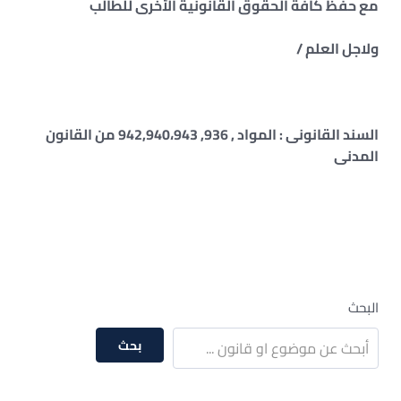
مع حفظ كافة الحقوق القانونية الأخرى للطالب
ولاجل العلم /
السند القانونى : المواد , 936, 942,940،943 من القانون
المدنى
البحث
بحث