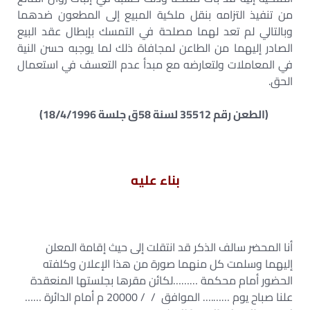
من تنفيذ التزامه بنقل ملكية المبيع إلى المطعون ضدهما
وبالتالي لم تعد لهما مصلحة في التمسك بإبطال عقد البيع
الصادر إليهما من الطاعن لمجافاة ذلك لما يوجبه حسن النية
في المعاملات ولتعارضه مع مبدأ عدم التعسف في استعمال
الحق.
(الطعن رقم 35512 لسنة 58ق جلسة 18/4/1996)
بناء عليه
أنا المحضر سالف الذكر قد انتقلت إلى حيث إقامة المعلن
إليهما وسلمت كل منهما صورة من هذا الإعلان وكلفته
الحضور أمام محكمة ………لكائن مقرها بجلستها المنعقدة
علنا صباح يوم …….… الموافق / / 20000 م أمام الدائرة ……