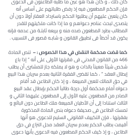
كان ذلك ، و كان هذا هو عين ما طلبه الطاعنون فى الدعوى
فإن الحكم المطعون فيه إذ رفض طلباتهم على أساس أنه
كان يتعين عليهم أن يطلبوا الحكم باسترداد العقار أولاً دون أن
يتصدى لبحث عناصر دعواهم و ما إذا كانت ملكيتهم للقدر
المطالب بطرد المطعون ضده منه و بريعه ثابتـة من عدمه فإنه
يكون قد أخطأ فى تطبيق القانون و شابـه قصور فى التسبيب .
كما قضت محكمة النقض في هذا الخصوص : –
تنص المادة
466 من القانون المدني فى فقرتها الأولى على أنه ” إذا باع
شخص شيئاً معيناً بالذات و هو لا يملكه جاز للمشترى أن يطلب
إبطال العقد ” ، كما تقضى الفقرة الثانية بعدم سريان هذا البيع
في حق المالك للعين المبيعة ، و إذ كان الطاعن قد أقام
دعواه أمام محكمة أول درجة طالباً الحكم بإبطال عقد البيع
الصادر من المطعون عليه الأول إلى المطعون عليهما الثاني و
الثالث استنادا إلى أن الأطيان المبيعة ملك الطاعن دون البائع و
تمسك الطاعن فى صحيفة دعواه بنص المادة المذكورة
بفقرتها ، فإن التكييف القانوني السليم للدعوى هو أنها
أقيمت بطلب الحكم بعدم سريان العقد محل النزاع في حق
الطاعن ، و إذ كيف الحكم المطعون فيه الدعوى بأنها دعوى