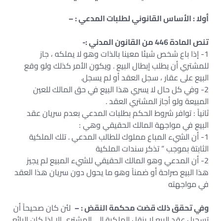
أولا : الأساس القانوني لطلبات المدعي : –
تنص المادة 446 من القانون المدني :-
1- إذا باع شخص شيئا معينا بالذات وهو لا يملكه ، جاز
للمشتري أن يطلب إبطال البيع . ويكون الأمر كذلك ولو وقع
البيع على عقار ، سجل العقد أو لم يسجل.
2- وفي كل حال لا يسري هذا البيع في حق المالك للعين
المبيعة ولو أجاز المشتري العقد .
ثانياً : توافر شروط الحكم بطلبات المدعي بعدم سريان عقد
البيع في مواجهة المالك الحقيقي وهي :
1- أن الشيء المباع مملوك للطالب المدعي . تلك الملكية
الثابتة بموجب ” تذكر سندات الملكية
2- أن المدعي وهو المالك الحقيقي للشيء المبيع لم يجيز
هذا البيع صراحة أو ضمناً وهو ما يحول دون سريان هذا العقد
في مواجهته
وفي تحقق ذلك قضت محكمة النقض : –
لئن كان صحيحاً أن
تسجيل عقد البيع لا ينقل الملكية إلى المشترى إلا إذا كان البائع