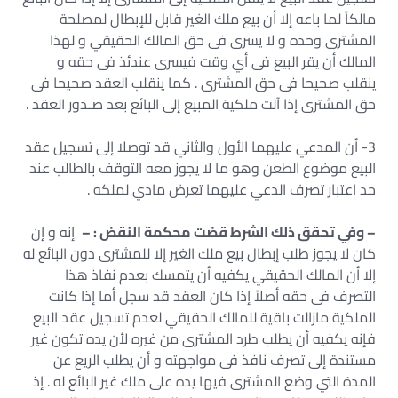
مالكاً لما باعه إلا أن بيع ملك الغير قابل للإبطال لمصلحة
المشترى وحده و لا يسرى فى حق المالك الحقيقي و لهذا
المالك أن يقر البيع فى أي وقت فيسرى عندئذ فى حقه و
ينقلب صحيحا فى حق المشترى . كما ينقلب العقد صحيحا فى
حق المشترى إذا آلت ملكية المبيع إلى البائع بعد صـدور العقد .
3- أن المدعي عليهما الأول والثاني قد توصلا إلى تسجيل عقد
البيع موضوع الطعن وهو ما لا يجوز معه التوقف بالطالب عند
حد اعتبار تصرف الدعي عليهما تعرض مادي لملكه .
– وفي تحقق ذلك الشرط قضت محكمة النقض : –
إنه و إن
كان لا يجوز طلب إبطال بيع ملك الغير إلا للمشترى دون البائع له
إلا أن المالك الحقيقي يكفيه أن يتمسك بعدم نفاذ هذا
التصرف فى حقه أصلاً إذا كان العقد قد سجل أما إذا كانت
الملكية مازالت باقية للمالك الحقيقي لعدم تسجيل عقد البيع
فإنه يكفيه أن يطلب طرد المشترى من غيره لأن يده تكون غير
مستندة إلى تصرف نافذ فى مواجهته و أن يطلب الريع عن
المدة التي وضع المشترى فيها يده على ملك غير البائع له . إذ