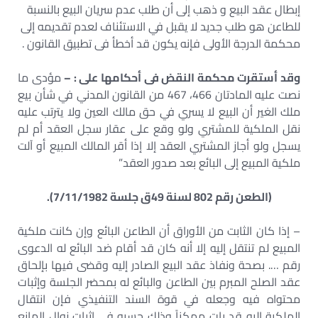
إبطال عقد البيع و ذهب إلى أن طلب عدم سريان البيع بالنسبة
للطاعن هو طلب جديد لا يقبل في الاستئناف لعدم تقديمه إلى
محكمة الدرجة الأولى فإنه يكون قد أخطأ فى تطبيق القانون .
وقد أستقرت محكمة النقض فى أحكامها على : –
مؤدى ما
نصت عليه المادتان 466، 467 من القانون المدني في شأن بيع
ملك الغير أن البيع لا يسري في حق مالك العين ولا يترتب عليه
نقل الملكية للمشتري ولو وقع على عقار سجل العقد أم لم
يسجل ولو أجاز المشتري العقد إلا إذا أقر المالك المبيع أو آلت
ملكية المبيع إلى البائع بعد صدور العقد”
(الطعن رقم 802 لسنة 49ق جلسة 7/11/1982).
– إذا كان الثابت من الأوراق أن الطاعن البائع وإن كانت ملكية
المبيع لم تنتقل إليه إلا أنه كان قد أقام ضد البائع له الدعوى
رقم …. بصحة ونفاذ عقد البيع الصادر إليه وقضى فيها بإلحاق
عقد الصلح المبرم بين الطاعن والبائع له بمحضر الجلسة وإثبات
محتواه فيه وجعله في قوة السند التنفيذي فإن انتقال
الملكية إليه قد بات ممكناً وذلك حسبه في إثبات زوال المانع