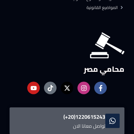
المواضيع القانونية
محامي مصر
1220615243(20+)
تواصل معانا الان