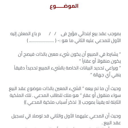
الموضـــــوع
بموجب عقد بيع ابتدائي مؤرخ فى / / م باع المعلن إليه
الأول للمدعي عليه الثاني ما هو :- ( …………………. )
” يشترط في المبيع أن يكون شيء معين بالذات فيصح أن
يكون منقولاً أو عقاراً “
” ويراعي تحديد البيانات الخاصة بالشيء المبيع تحديداً دقيقاً
ينفي أي جهالة “
وحيث أن ما تم بيعه ” الشيء المعين بالذات موضوع عقد البيع
سواء منقول أو عقار ” هو ملك للطالب المدعي . تلك الملكية
الثابتة له يقيناً بموجب (( تذكر أسباب ملكية المدعي ))
وحيث أن المدعي عليهما الأول والثاني قد توصلا الي تسجيل
عقد البيع .