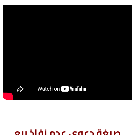
صيغة دعوى عدم نفاذ بيع