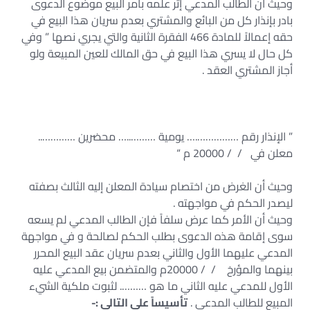
وحيث أن الطالب المدعي إثر علمه بأمر البيع موضوع الدعوى
بادر بإنذار كل من البائع والمشتري بعدم سريان هذا البيع في
حقه إعمالاً للمادة 466 الفقرة الثانية والتي يجري نصها ” وفي
كل حال لا يسري هذا البيع في حق المالك للعين المبيعة ولو
أجاز المشتري العقد .
” الإنذار رقم …………….… يومية ………..… محضرين …………..
معلن في / / 20000 م “
وحيث أن الغرض من اختصام سيادة المعلن إليه الثالث بصفته
ليصدر الحكم في مواجهته .
وحيث أن الأمر كما عرض سلفاً فإن الطالب المدعي لم يسعه
سوى إقامة هذه الدعوى بطلب الحكم لصالحة و في مواجهة
المدعي عليهما الأول والثاني بعدم سريان عقد البيع المحرر
بينهما والمؤرخ / / 20000م والمتضمن بيع المدعي عليه
الأول للمدعي عليه الثاني ما هو ………. لثبوت ملكية الشيء
المبيع للطالب المدعي .
تأسيساً علي التالي :-