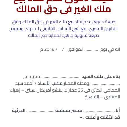
ملك الغير فى حق المالك
صيغة دعوى عدم نفاذ بيع ملك الغير في حق المالك وفق
القانون المصري، مع شرح الأساس القانوني للدعوى ونموذج
صيغة قانونية جاهزة لحماية حق المالك
انه في يوم ………… الموافق / / 2018 م
بناء على طلب السيد
……..…………………… المقيم فى
………………………ومحله المختار مكتب الأستاذ / أحمد سيد
المحامي الكائن فى 26 عمارات بيتشو أمريكان سيتى – زهراء
المعادى – القاهرة
أنا
…………………….…
محضر محكمة
………………….…
الجزئية
قد انتقلت وأعلنت : –