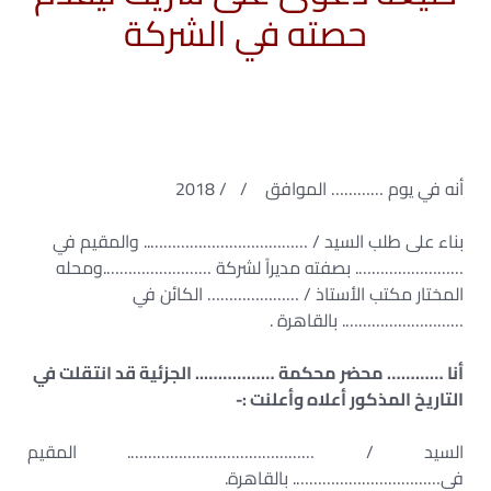
حصته في الشركة
أنه في يوم ………… الموافق / / 2018
بناء على طلب السيد / ……………………………….. والمقيم في
……………………. بصفته مديراً لشركة …………………….ومحله
المختار مكتب الأستاذ / ………………… الكائن في
………………………. بالقاهرة .
أنا ………… محضر محكمة …………….. الجزئية قد انتقلت في
التاريخ المذكور أعلاه وأعلنت :-
السيد / ……………………………………. المقيم
فى……………………………. بالقاهرة.