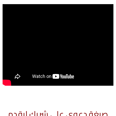
صيغة دعوى على شريك ليقدم