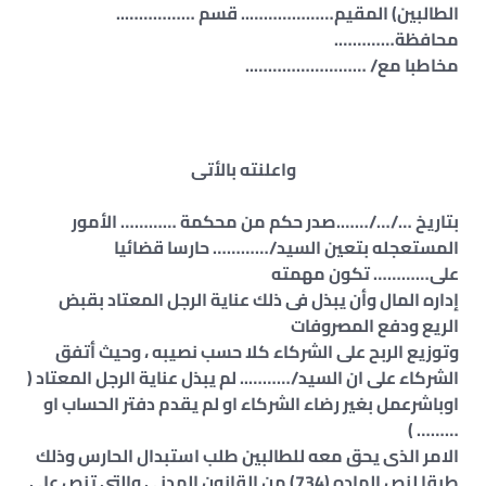
الطالبين) المقيم……………….. قسم ……………..
محافظة………….
مخاطبا مع/ ……………………..
واعلنته بالأتى
بتاريخ …/…/…….صدر حكم من محكمة ………… الأمور
المستعجله بتعين السيد/………… حارسا قضائيا
على………… تكون مهمته
إداره المال وأن يبذل فى ذلك عناية الرجل المعتاد بقبض
الريع ودفع المصروفات
وتوزيع الربح على الشركاء كلا حسب نصيبه ، وحيث أتفق
الشركاء على ان السيد/……….. لم يبذل عناية الرجل المعتاد (
اوباشرعمل بغير رضاء الشركاء او لم يقدم دفتر الحساب او
……… )
الامر الذى يحق معه للطالبين طلب استبدال الحارس وذلك
طبقا لنص الماده (734) من القانون المدنى والتى تنص على