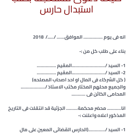
استبدال حارس
انه فى يوم …………… الموافق…… /…../ 2018
بناء على طلب كل من :-
1- السيد /……………………..المقيم ……………
2- السيد /……………………..المقيم ……………
( كل الشركاء فى المال او احد اصحاب المصلحه)
والجميع محلهم المختار مكتب الاستاذ /……………….
المحامى الكائن فى ………..
انا……….. محضر محكمة……… الجزئية قد انتقلت فى التاريخ
المذكور اعلاه واعلنت :-
1- السيد /………….(الحارس القضائى المعين على مال