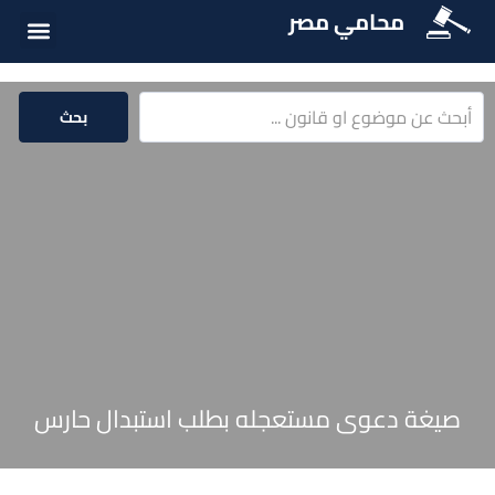
محامي مصر
أسئلة شائع
الخدمات الق
المكتبة الق
بحث
صيغة دعوى مستعجله بطلب استبدال حارس