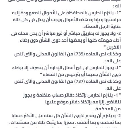
انه :
“1- يلتزم الحارس بالمحافظة على الأموال المعهودة إليه
حراستها و بإدارة هذه الأموال ويجب أن يبذل فى كل ذلك
عناية الرجل المعتاد
2- ولا يجوز له بطريق مباشر أو غير مباشر أن يحل محله فى
أداء مهمته كلها أو بعضها أحد ذوى الشأن دون رضاء
الآخرين “
وكذلك نص الماده (735) من القانون المدنى والتى تنص
على انه :
” لا يجوز للحارس فى غير أعمال الإدارة أن يتصرف إلا برضاء
ذوى الشأن جميعا أو بترخيص من القضاء “
وكذلك نص الماده (737) من القانون المدنى والتى تنص
على انه:
” 1- يلتزم الحارس بإتخاذ دفاتر حساب منظمة و يجوز
للقاضى إلزامه بإتخاذ دفاتر موقع عليها
من المحكمة .
2- و يلتزم أن يقدم لذوى الشأن كل سنة على الأكثر حسابا
بما تسلمه و بما أنفقه ، معززا بما يثبت ذلك من مستندات ،