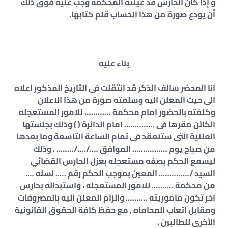
و إذا كان الحارس قد عينته المحكمة وجب عليه فوق ذلك
أن يودع صورة من هذا الحساب قلم كتابها.
بناء عليه
انا المحضر سالف الذكر قد انتقلت فى التاريخ المذكور اعلاه
الى حيث المعلن اليه وسلمته صورة من هذا الاعلان
وكلفته بالحضور امام محكمة ………… للامور المستعجله
الكائن مقرها فى ………….. امام الدائرة ( ) وذلك بجلستها
العلنية التى ستنعقد فى تمام الساعة التاسعة وما بعدها
من صباح يوم ……………. الموافق …./…./…….. ، وذلك
ليسمع الحكم بصفه مستعجله بعزل الحارس القضائي
السيد /………….. المعين بموجب الحكم رقم ….. لسنه ….
من محكمة ………. للامور المستعجله ، واستبداله بحارس
اخر تكون ماموريته ………. والزام المعلن اليه بالمصروفات
ومقابل اتعاب المحاماه , مع حفظ كافة الحقوق القانونية
الأخرى للطالبين .