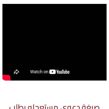
صيغة دعوى مستعجله بطلب