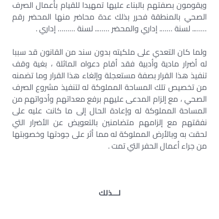
ويقومون بصفتهم بالبناء عليها تمهيدا للقيام بأعمال الصرف
الصحي بالمنطقة فحرر بذلك عدة محاضر منها المحضر رقم
…….. لسنة ……. إداري والمحضر …….. لسنة ……… إداري .
ولما كان التعدي على ملكيته بدون سند من القانون قد سببا
له أضرار مادية وأدبية فقد أقام دعواه الماثلة ، بغية وقف
تنفيذ هذا القرار بصفة مستعجلة وإلغاء هذا القرار وما تضمنه
من تخصيص تلك المساحة المملوكة له لتنفيذ مشروع الصرف
الصحي ، مع إلزام المدعى عليهم برفع معداتهم وأدواتهم من
المساحة المملوكة له وإعادة الحال إلى ما كانت عليه على
نفقتهم مع إلزامهم متضامنين بالتعويض عن الأضرار التي
لحقت به وبالأرض المملوكة له مما أثر على جودتها وخصوبتها
من جراء أعمال الحفر التي تمت .
لـــذلك