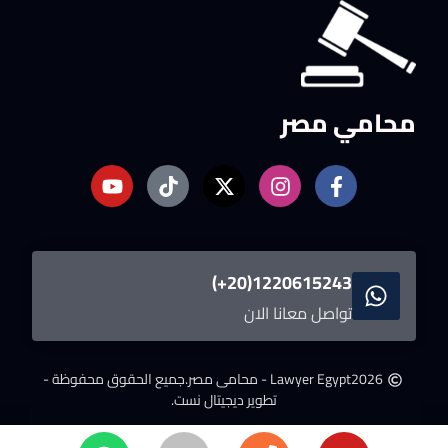
محامي مصر
1220615243(20+)
تواصل معانا الان
2026
Lawyer Egypt - محامى مصر.
جميع الحقوق محفوظة -
تطوير ديجيتال نست.