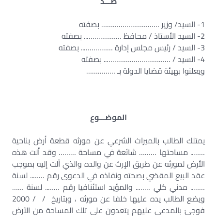
ضـــد
1- السيد/ وزير ………………………… بصفته
2- السيد الأستاذ / محافظ ……………….. بصفته
3- السيد / رئيس مجلس إدارة …………….. بصفته
4- السيد / …………………………….. بصفته
ويعلنوا بهيئة قضايا الدولة بـ ……………
الموضـــوع
يمتلك الطالب بالميراث الشرعي عن مورثه قطعة أرض بناحية
…….. مساحتها ……… شائعة في مساحة ……… وقد ألت هذه
الأرض لمورثه عن طريق الإرث عن والده والذي ألت إليه بموجب
عقد البيع المقضي بصحته ونفاذه في الدعوى رقم …….. لسنة
…….. مدني كلي …….. والمؤيد استئنافيا رقم …….. لسنة ……
ويضع الطالب يده عليها خلفا عن مورثه ، وبتاريخ / / 2000
فوجئ بالمدعى عليهم يتعدون على تلك المساحة من الأرض