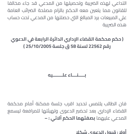
التداعي لهذه الضريبة وتحصيلها من المدعي قد جاء مخالفا
للقانون مما يتعين معه الحكم بالزام مصلحة الضرائب العامة
علي المبيعات برد المبالغ التي حصلتها من المدعي تحت حساب
هذه الضريبة
( حكم محكمة القضاء الإداري الدائرة الرابعة في الدعوي
رقم 22562 لسنة 58 ق جلسة 25/10/2005 )
بـــــنــــاء علــــــــيه
فان الطالب يلتمس تحديد اقرب جلسة ممكنة أمام محكمة
القضاء الإداري بعد تحضير الدعوى وتهيئتها للمرافعة ليسمع
المدعي عليهما
بصفتهما الحكم آلاتي : –
أولا : قبول الدعوي شكلا