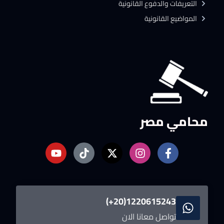
التعريفات والدفوع القانونية
المواضيع القانونية
محامي مصر
1220615243(20+)
تواصل معانا الان