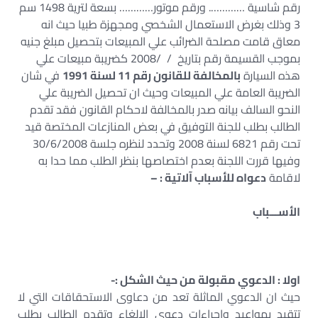
رقم شاسية …………. ورقم موتور………… بسعة لترية 1498 سم
3 وذلك بغرض الاستعمال الشخصي ومجهزة طبيا حيث انه
معاق قامت مصلحة الضرائب علي المبيعات بتحصيل مبلغ جنيه
بموجب القسيمة رقم بتاريخ / /2008 كضريبة مبيعات علي
هذه السيارة
بالمخالفة للقانون رقم 11 لسنة 1991
في شان
الضريبة العامة علي المبيعات وحيث ان تحصيل الضريبة علي
النحو السالف بيانه صدر بالمخالفة لاحكام القانون فقد تقدم
الطالب بطلب للجنة التوفيق في بعض المنازعات المختصة قيد
تحت رقم 6821 لسنة 2008 وتحدد لنظره جلسة 30/6/2008
وفيها قررت اللجنة بعدم اختصاصها بنظر الطلب مما حدا به
لاقامة
دعواه للأسباب آلاتية : –
الأســـباب
اولا : الدعوي مقبولة من حيث الشكل :-
حيث ان الدعوي الماثلة تعد من دعاوى الاستحقاقات التي لا
تتقيد بمواعيد وإجراءات دعوي الإلغاء وتقدم الطالب بطلب