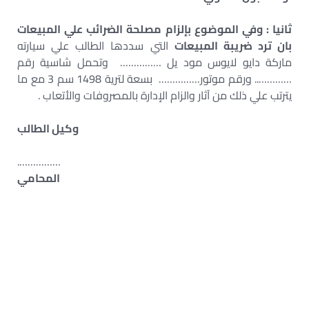
ثانيا : وفي الموضوع بإلزام مصلحة الضرائب علي المبيعات
بان ترد ضريبة المبيعات
التي سددها الطالب علي سيارته
ماركة دايو لايوس مود يل …………… وتحمل شاسية رقم
………….. ورقم موتور…………… بسعة لترية 1498 سم 3 مع ما
يترتب علي ذلك من آثار والزام الإدارة بالمصروفات والأتعاب .
وكيل الطالب
…………….
المحامي
– إجراءات استرداد ضريبة المبيعات – تعليمات رد
ضريبة المبيعات – طلب فض منازعات استرداد
ضريبة
– الغاء ضريبة المبيعات على سيارات المعاقين
– إجراءات استرداد ضريبة المبيعات لسيارات المعاقين