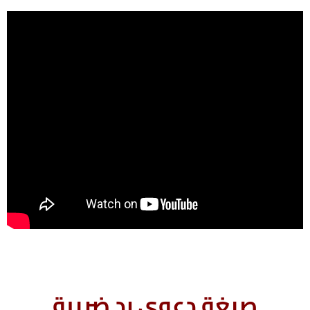
صيغة دعوي رد ضريبة