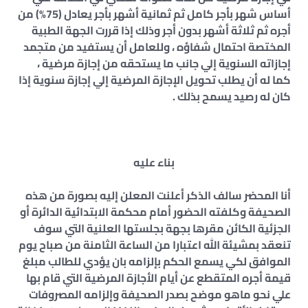
أساس شهر بأجر كامل ثم ثمانية أشهر بأجر يعادل (75%) من
أجره ثم ثلاثة أشهر بدون أجر وذلك إذا قررت الجهة الطبية
المختصة احتمال شفاؤه ، وللعامل أن يستفيد من متجمد
إجازاته السنوية إلي جانب ما يستحقه من إجازة مرضية ،
كما له أن يطلب تحويل الإجازة المرضية إلي إجازة سنوية إذا
كان له رصيد يسمح بذلك .
بناء عليه
أنا المحضر سالف الذكر أعلنت المعلن إليه بصورة من هذه
الصحيفة وكلفته الحضور أمام محكمة الابتدائية الدائرة أو
الجزئية الكائن مقرها بجهة بجلستها العلنية التي سوف
تنعقد بمشيئة الله اعتبارا من الساعة الثامنة من صباح يوم
الموافق لكي يسمع الحكم بإلزامه بان يؤدي للطالب مبلغ
قيمة أجره المتقطع عن أيام الأجازة المرضية التي قام بها
علي نحو ماهو موضح بصدر الصحيفة وإلزامه المصروفات