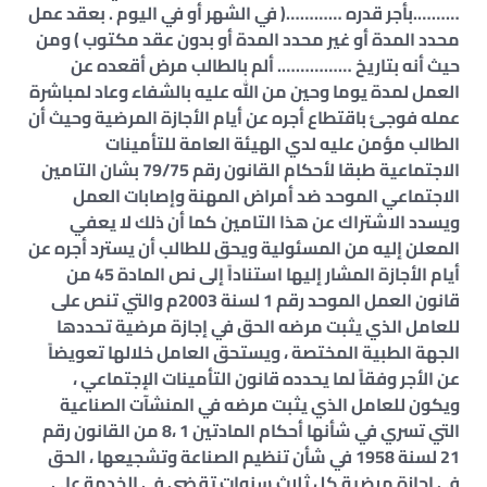
……….بأجر قدره …………( في الشهر أو في اليوم . بعقد عمل
محدد المدة أو غير محدد المدة أو بدون عقد مكتوب ) ومن
حيث أنه بتاريخ ……………. ألم بالطالب مرض أقعده عن
العمل لمدة يوما وحين من الله عليه بالشفاء وعاد لمباشرة
عمله فوجئ باقتطاع أجره عن أيام الأجازة المرضية وحيث أن
الطالب مؤمن عليه لدي الهيئة العامة للتأمينات
الاجتماعية طبقا لأحكام القانون رقم 79/75 بشان التامين
الاجتماعي الموحد ضد أمراض المهنة وإصابات العمل
ويسدد الاشتراك عن هذا التامين كما أن ذلك لا يعفي
المعلن إليه من المسئولية ويحق للطالب أن يسترد أجره عن
أيام الأجازة المشار إليها استناداً إلى نص المادة 45 من
قانون العمل الموحد رقم 1 لسنة 2003م والتي تنص على
للعامل الذي يثبت مرضه الحق في إجازة مرضية تحددها
الجهة الطبية المختصة ، ويستحق العامل خلالها تعويضاً
عن الأجر وفقاً لما يحدده قانون التأمينات الإجتماعي ،
ويكون للعامل الذي يثبت مرضه في المنشآت الصناعية
التي تسري في شأنها أحكام المادتين 1 ،8 من القانون رقم
21 لسنة 1958 في شأن تنظيم الصناعة وتشجيعها ، الحق
في إجازة مرضية كل ثلاث سنوات تقضي في الخدمة علي