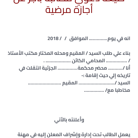
أجازة مرضية
انه في يوم………….. الموافق / / 2018
بناء علي طلب السيد / المقيم ومحله المختار مكتب الأستاذ
/ ……………. المحامي الكائن ………………. .
أنا /……….. محضر محكمة…………… الجزئية انتقلت في
تاريخه إلي حيث إقامة :-
السيد /……………………… المقيم …………………….
مخاطبا مع/ ……………
وأعلنته بالأتي
يعمل الطالب تحت إدارة وإشراف المعلن إليه في مهنة