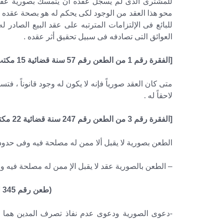
للمشترى الذى لم يسجل عقده أن يتمسك بصورية عقد
محو هذا العقد من الوجود لكى يحكم له هو بصحة عقده و يس
للبائع فى الإلتزامات المترتبه على عقد البيع الصادر ل
العوائق التى تصادفه فى سبيل تحقيق أثر عقده .
[الفقرة رقم 1 من الطعن رقم 57 سنة قضائية 15 مكتب فني 5ع تاريخ الجلسة 25 / 04 / 1946] [صفحة رقم 154]
متى كان العقد صورياً فإنه لا يكون له وجود قانوناً ، فت
لاحقاً له .
[الفقرة رقم 3 من الطعن رقم 247 سنة قضائية 22 مكتب فني 7 تاريخ الجلسة 09 / 02 / 1956] [صفحة رقم 205]
الطعن بصورية لا يقبل ألا ممن له مصلحة فيه وفى حدود
– الطعن بالصورية عقد لا يقبل الإ ممن له مصلحة فيه 
(طعن رقم 345 لسنة 26 ق – جلسة8/2/1962 )
-دعوى الصورية ودعوى عدم نفاذ تصرف المدين هما دع