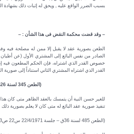
بسبب الضرر الواقع عليه , ويحق له إثبات ذلك بشهادة ال
– وقد قضت محكمة النقض فى هذا الشأن : –
الطعن بصورية عقد لا يقبل إلا ممن له مصلحة فيه وف
الصادر من نفس البائع إلى المشتري الأول (عن أطيان من
خصوص القدر الذي اشتراه، فإن الحكم المطعون فيه إذ
القدر الذي اشتراه المشتري الثاني استناداً إلى صورية 
(الطعن 345 لسنة 26ق – جلسة 8/2/1962 س13 ص215)
للغير حسن النية أن يتمسك بالعقد الظاهر متى كان هذا
تنفيذ صورية عقد البائع له متى كان لا يعلم بصورية ذلك ا
(الطعن 485 لسنة 36ق – جلسة 22/4/1971 س22 ص553)