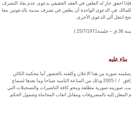
إذا اخفق جاز له الطعن في العقد الحقيقي بدعوى عدم نفاذ التصرف
ز للمالك في الدعوى الواحدة أن يطعن في تصرف مدينة بالدعوتين معا
نجح انتقل ألي الدعوى الأخرى.
بناء عليه
وسلمته صورة من هذا الاعلان وكلفته بالحضور أما محكمة الكائن
مقرها بجلستها التي ستنعقد علنا في يوم ………… الموافق / / 2005 وذلك من الساعة الثامنه صباحا وما بعدها لسماع
 ببطلان العقد الصوري الثابت بتاريخ / /2000 بسبب صوريته صورية مطلقة ومحو كافة التاشيرات والتسجيلات التي
لزام المعلن إليه بالمصروفات ومقابل اتعاب المحاماة وشمول الحكم