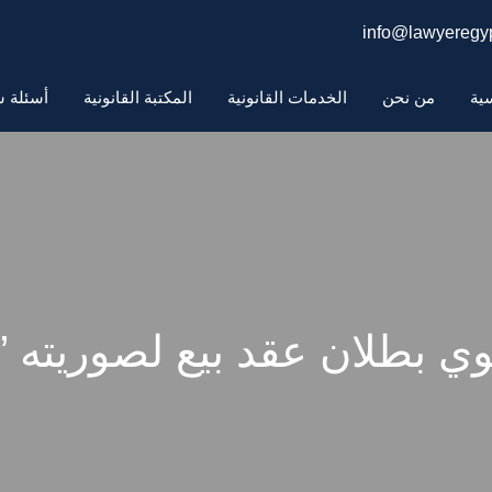
info@lawyeregyp
سية
من نحن
الخدمات القانونية
المكتبة القانونية
أسئلة ش
 بطلان عقد بيع لصوريته ”