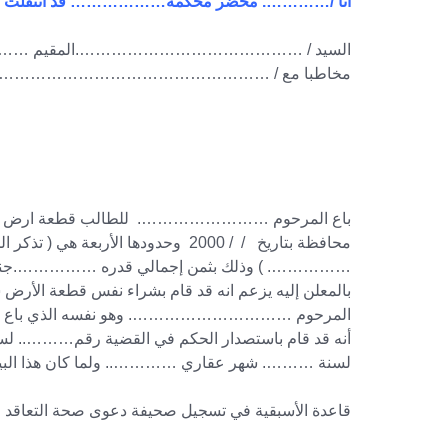
أنا /…………. محضر محكمة……………… قد انتقلت واعلن
السيد / …………………………………….المقيم …
مخاطبا مع / ……………………………………………
باع المرحوم ……………………. للطالب قطعة ارض 
محافظة بتاريخ / / 2000 وحدودها 
……………. ) وذلك بثمن إجمالي قدره …………….جنيه وا
المرحوم …………………………. وهو نفسه الذي باع للطا
أنه قد قام باستصدار الحكم في القضية رقم……….. 
لسنة ………. شهر عقاري ………….. ولما كان هذا البيع ا
قاعدة الأسبقية في تسجيل صحيفة دعوى صحة التعاقد لا م