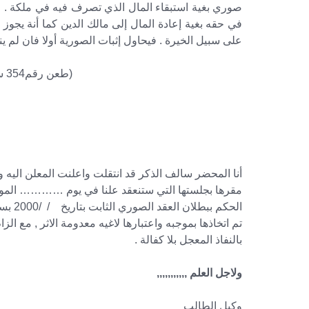
صوري بغية استبقاء المال الذي تصرف فيه في ملكة . ف
في حقه بغية إعادة المال إلى مالك الدين كما أنة يجو
على سبيل الخيرة . فيحاول إثبات الصورية أولا فان لم ي
(طعن رقم354 سنة 36 ق – جلسة25/7/1971 )
أنا المحضر سالف الذكر قد انتقلت واعلنت المعلن اليه 
الحكم
تم اتخاذها بموجبه واعتبارها لاغيه معدومة الاثر , مع ا
بالنفاذ المعجل بلا كفالة .
ولاجل العلم ,,,,,,,,,,,
وكيل الطالب