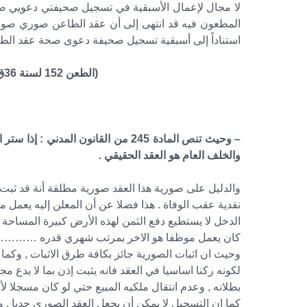
لا مجال لإعمال الأسبقية في تسجيل صحيفتي دعويي صحة 
المطعون فيه قد انتهى إلى أن عقد الطاعن صوري صورية
استناداً إلى أسبقية تسجيل صحيفة دعوى صحة عقد الط
(الطعن 152 لسنة 36ق – جلسة 21/5/1970 س21 ص886)
– وحيث تنص المادة 245 من القانون المد
والخلف العام هو العقد الحقيقي .
والدليل على صورية هذا العقد صورية مطلقة أنة قد 
نقدية عقب الوفاة . هذا فضلا عن أن المعلن إليه يعمل 
الدخل لا يستطيع دفع الثمن لهذه الأرض كبيرة المساحة ب
كان يعمل موظفا هو الاخر بمرتب شهري قدره ………… جن
وحيث ان اثبات الصورية جائز بكافة طرق الاثبات , وكما
لكونه ركنا اساسيا في العقد فانه يثبت إذن بما لا يدع 
بطلانه , وعدم انتقال ملكيه المبيع حتي لو كان مسجلا ل
كما ان التسجيل لا يمكن أن يجعل العقد الصوري جديا 