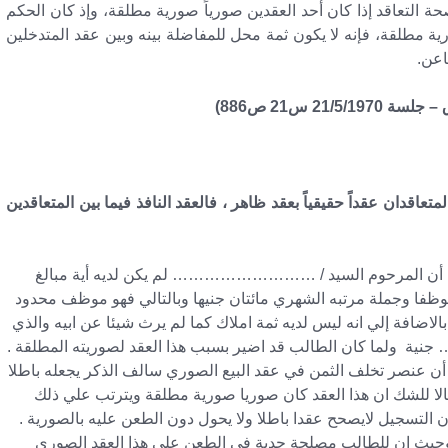
التعاقد إذا كان أحد العقدين صورياً صورية مطلقة، وإذ كان الحكم
 مطلقة، فإنه لا يكون ثمة محل للمفاضلة بينه وبين عقد المتدخلين
اعن.
ني : إذا ستر المتعاقدان عقداً حقيقياً بعقد ظاهر ، فالعقد النافذ فيما بين المتعاقدين
ثبت أن المرحوم السيد / ……………………… لم يكن لديه أية مبالغ
موظفا وجملة مرتبه الشهري مائتان جنيها وبالتالي فهو موظف محدود
الاضافة إلي انه ليس لديه ثمة املاك كما لم يرث شيئا عن ابيه والذي
ية ولما كان الطالب قد اضير بسبب هذا العقد لصوريته المطلقة .
 أن عنصر تخلف الثمن في عقد البيع الصوري سالف الذكر يجعله باطلا
مجالا للشك ان هذا العقد كان صوريا صورية مطلقة ويترتب علي ذلك
أن التسجيل لايصحح عقدا باطلا ولا يحول دون الطعن عليه بالصورية .
. وحيث ان للطالب مصلحة جدية في الطعن علي هذا العقد الصوري