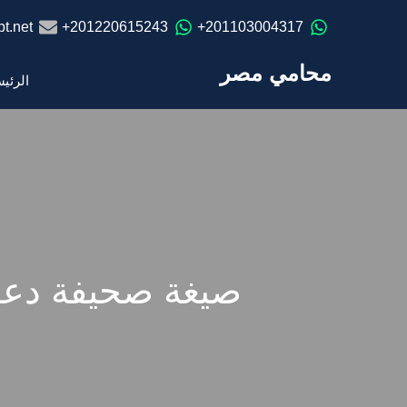
t.net
201220615243+
201103004317+
محامي مصر
الرئي
صيغة صحيفة دعوي