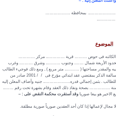
ت المعلن إليه : –
………………….. بمحافظة ………………
…………..
الموضوع
الكائنه فى حوض ……… قرية ………….. مركز …………
الأربعة هي ( تذكر الحدود الأربعة شمال ……. وجنوب ……….. وشرق ………. وغرب
لمقدر مساحتها ( ……….. متر مربع ) , ومع ذلك فوجيء الطالب
بالمعلن إليه يزعم انه قد قام بشراء نفس قطعة الأرض سالفة الذكر بمقتضي عقد ابتدائي مؤرخ فى / / 2001 صادر من
لب . بثمن إجمالي قدره……………….. جنيه وأضاف المعلن إليه
لسنة …………… بصحة ونفاذ ذلك العقد وقام بشهرة تحت رقم ……..
لاخير هو بيعا صوريا
وقد أستقرت محكمة النقض على : –
جال لإعمالها إذا كان أحد العقدين صورياً صورية مطلقة.