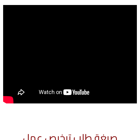
صيغة طلب ترخيص عمل