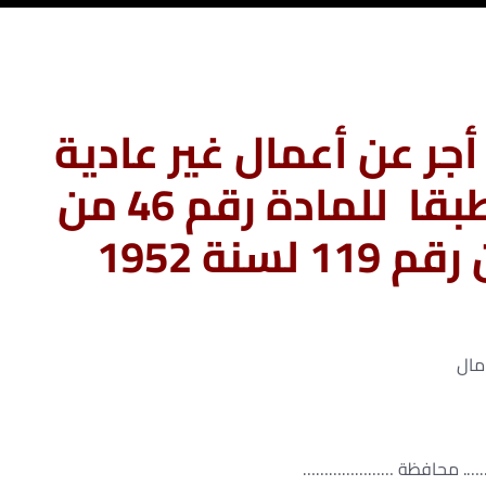
ر عن أعمال غير عادية
يقوم بها الوصى طبقا للمادة رقم 46 من
سنة 1952
مال
………. محافظة …………………