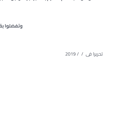
وتفضلوا بقبو
تحريرا فى / / 2019 مقدمة لسيادتكم / ………………………