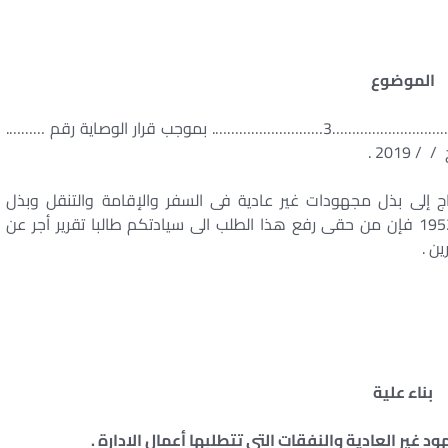
الموضوع
حيث أننى وصى على القصر : – 1……………………………2…………………………3………………………. بموجب قرار الوصاية رقم ……….
201 .
اج إلى بذل مجهودات غير عادية فى السفر والإقامة والتنقل وبذل
مجهودات غير عادية وطبقا للقانون رقم 119 لسنة 1952 فإن من حقى رفع هذا الطلب الى سيادتكم طالبا تقرير أجر عن
ن .
بناء علية
غير العادية والنفقات التى تتطلبها أعمال الادارة .