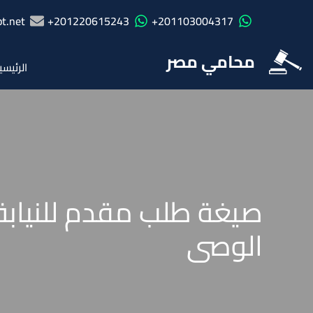
t.net
201220615243+
201103004317+
محامي مصر
الرئيسي
صيغة طلب مقدم للنيابة 
الوصى