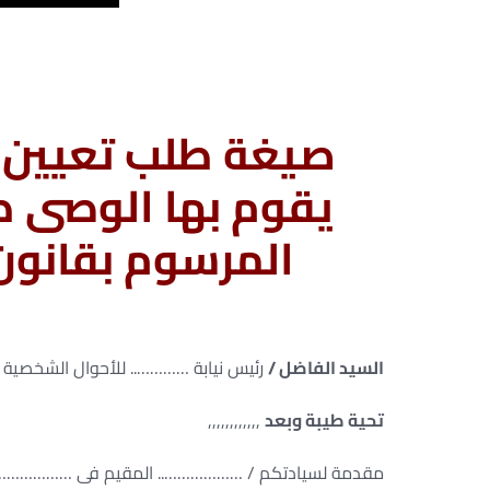
صيغة طلب تعيين أج
المرسوم بقانون رقم 119 ل
السيد الفاضل /
رئيس نيابة ………….. للأحوال الشخصية 
تحية طيبة وبعد
,,,,,,,,,,,,
مقدمة لسيادتكم / ……………….. المقيم فى …………