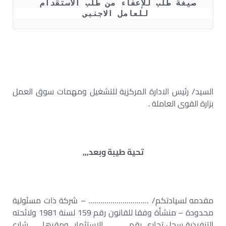
صيغة طلب للإعفاء من طلب الاستقدام  
للعامل الاجنبى 
السيد/ رئيس الادارة المركزية للتشغيل ومهمات سوق العمل
بزارة القوى العاملة .
تحية طيبة وبعد,,,
مقدمه لسيادتكم/ ………………………… – شركة ذات مسئولية
محدودة – منشأة وفقا للقانون رقم 159 لسنة 1981 ولائحته
التنفيذية سجل تجارى رقم ……….. الاستثمار ومقرها ….. شارع