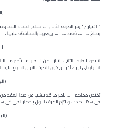
(ال
” اختيارى” يقر الطرف الثانى انه تسلم الحجرة المجاور
بمبلغ ………. فقط ……….. ويتعهد بالمحافظة عليها .
(ا
لا يجوز للطرف الثانى التنازل عن الايجار او التأجير من 
انذار أو أى اجراء آخر ، ويكون للطرف الاول الرجوع عليه 
(ال
تختص محاكم …… بنظر ما قد ينشب عن هذا العقد من منا
فى هذا الصدد ، ويلتزم الطرف الاول باخطار الحى فى هذا ا
(الب