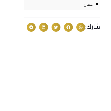
عمال
شارك: