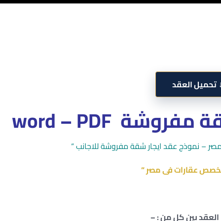
تحميل العقد
وشة word – PDF
صر – نموذج عقد ايجار شقة مفروشة للاجانب “
خصص عقارات فى مصر “
 العقد بين كل من : –