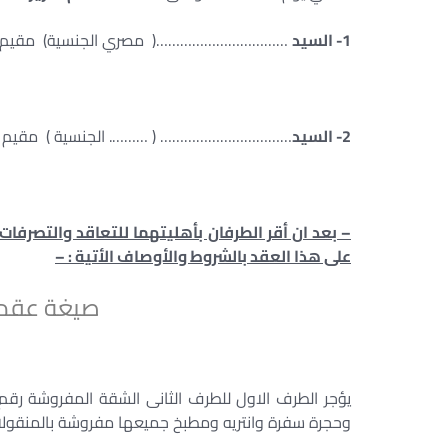
1- السيد
……………………………( مصري الجنسية) مقيم
2- السيد
…………………………… ( ………. الجنسية ) مقيم فى ………
– بعد ان أقر الطرفان بأهليتهما للتعاقد والتصرفات 
على هذا العقد بالشروط والأوصاف الأتية : –
صيغة عقد 
يؤجر الطرف الاول للطرف الثانى الشقة المفروشة رقم 
وحجرة سفرة وانتريه ومطبخ جميعها مفروشة بالمنقولات 