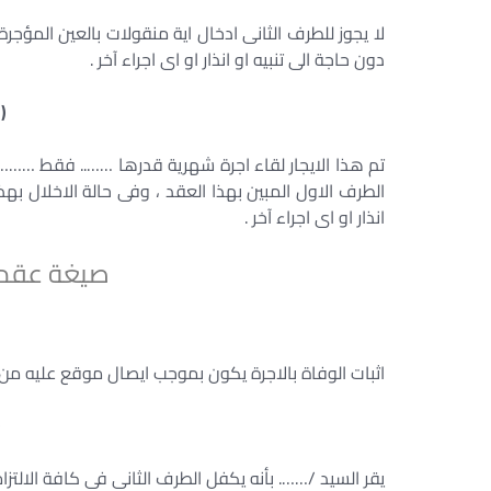
لا يجوز للطرف الثانى ادخال اية منقولات بالعين المؤجر
دون حاجة الى تنبيه او انذار او اى اجراء آخر .
(
تم هذا الايجار لقاء اجرة شهرية قدرها …….. فقط ……… ي
الطرف الاول المبين بهذا العقد ، وفى حالة الاخلال بهذ
انذار او اى اجراء آخر .
صيغة عقد 
اثبات الوفاة بالاجرة يكون بموجب ايصال موقع عليه من 
(
يقر السيد /……. بأنه يكفل الطرف الثانى فى كافة الالتزا