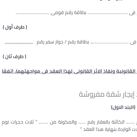
 فى …………………………… بطاقة رقم قومى ……………………….
( طرف أول )
………………….. بطاقة رقم / جواز سفر رقم ,,,,,,,,,,,,,,,,,,,,,,,
( طرف ثان )
القانونية ونفاذ الاثر القانونى لهذا العقد فى مواجهتهما، اتفقا
إيجار شقة مفروشة
(البند الاول)
……. الكائنة بالعقار رقم …… والمكونة من …….. ” ثلاث حجرات نوم
الواردة بنهاية هذا العقد ”