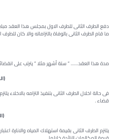
(
دفع الطرف الثانى للطرف الاول بمجلس هذا العقد مبلغ
ما قام الطرف الثانى بالوفاة بالتزاماته والا كان للطرف
(
مدة هذا العقد…… ” ستة أشهر مثلا ” يترتب على انقضائها
(ال
فى حالة اخلال الطرف الثانى بتنفيذ التزامه بالاخلاء يل
قضاء .
(ال
يلتزم الطرف الثانى بقيمة استهلاك المياه والانارة اعتب
قيمة المكالمات الزائدة خلالها .