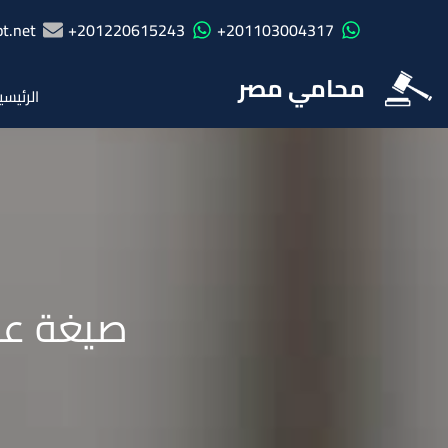
t.net
201220615243+
201103004317+
محامي مصر
الرئيسي
صيغة عقد إ