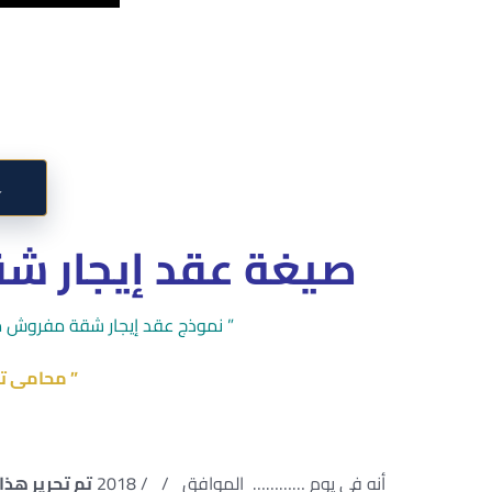
↓
صيغة عقد إيجار شقة مفر
” نموذج عقد إيجار شقة مفروش م
” محامى ت
أنه في يوم ………… الموافق / / 2018
تم تحرير هذا