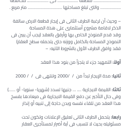
…………………… منطقة ……………… حى ………………. محافظة
……………… والتى تبلغ مساحتها ………………………… متر مربع .
– وحيث أن لرغبة الطرف الثانى فى إيجار قطعة الارض سالفة
الذكر لاقامة مشروع أستثمارى على هذة المساحة
وقد قدم المنوذج الخاص بها وأرفق بالعقد (يجب أن يبين فى
النموذج المساحة بالكامل ووزنه حتى يتحمله سطح العقار)
فقد وافق الطرف الأول بالشروط الآتيه: –
أولاً:
التمهيد جزء لا يتجزأ من بنود هذا العقد
ثانيا:
مدة الإيجار تبدأ من / /2000 وتنتهى فى / / 2000
ثالثا:
القيمة الايجارية …. … جنيها تسدد (شهريا- سنويا- أو ……)
وفى حال التأخير عن دفع القيمة الايجارية فى ميعادها بفسخ
هذا العقد من تلقاء نفسه وبدن حاجة إلى تنبيه أو إنذار
رابعا:
يتحمل الطرف الثانى تعليق الإعلانات وتكون تحت
مسئوليته بحيث لا تتسبب فى آية أضرار لمستأجرى العقار