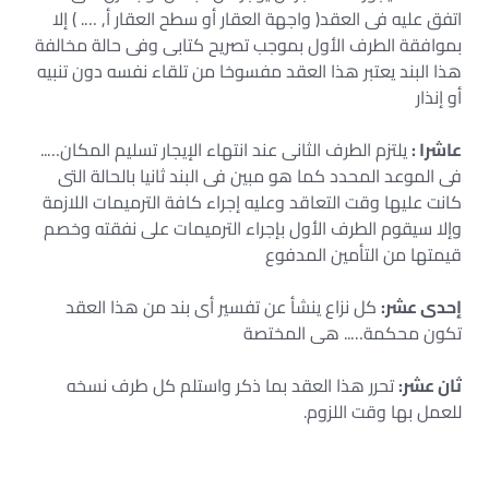
اتفق عليه فى العقد( واجهة العقار أو سطح العقار أ, …. ) إلا
بموافقة الطرف الأول بموجب تصريح كتابى وفى حالة مخالفة
هذا البند يعتبر هذا العقد مفسوخا من تلقاء نفسه دون تنبيه
أو إنذار
عاشرا :
يلتزم الطرف الثانى عند انتهاء الإيجار تسليم المكان…..
فى الموعد المحدد كما هو مبين فى البند ثانيا بالحالة التى
كانت عليها وقت التعاقد وعليه إجراء كافة الترميمات اللازمة
وإلا سيقوم الطرف الأول بإجراء الترميمات على نفقته وخصم
قيمتها من التأمين المدفوع
إحدى عشر:
كل نزاع ينشأ عن تفسير أى بند من هذا العقد
تكون محكمة….. هى المختصة
ثان عشر:
تحرر هذا العقد بما ذكر واستلم كل طرف نسخه
للعمل بها وقت اللزوم.