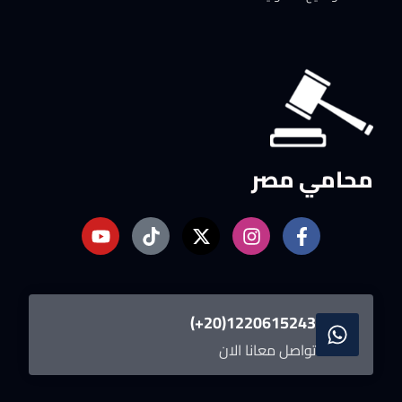
محامي مصر
1220615243(20+)
تواصل معانا الان