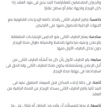
والجيران الملاصقين للعقار(هذا البند يدرج فى بنود العقد إذا
كان الإيجار واجهة عقار أو سطح عقار)
خامساً:
يلتزم الطرف الثانى باتخاذ كافة الإجراءات القانونية مع
الجهات الإدارية للحصول منها على الترخيص
سادسا:
يعتبر الطرف الثانى هو الحارس للإنشاءات المتعلقة
بالإعلان وعليه مراعاتها بالحفظ والصيانة طوال مدة الإيجار
دون تدخل الطرف الأول منها
سابعا:
يقر الطرف الأول بأن كل ما أنشأه الطرف الثانى من
أجل الإعلان ومشتملاته يكون ملكا للطرف الثانى وله الحق فى
استردادها فى نهاية مدة الإيجار
ثامنا:
فى حالة إخلاء المكان قبل الميعاد المتفق عليه فى
البند ثانيا يلتزم الطرف الثانى بسداد الإيجار عن المدة الباقية من
العقد
تاسعا:
لا يجوز للمستأجر أن يؤجر من الباطن أو بتنازل على ما