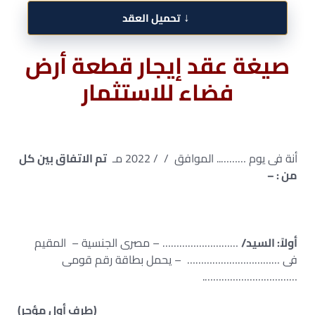
↓
تحميل العقد
صيغة عقد إيجار قطعة أرض
فضاء للاستثمار
أنة فى يوم ……….. الموافق / / 2022 مـ
تم الاتفاق بين كل
من : –
أولاً: السيد/
……………………… – مصرى الجنسية – المقيم
فى …………………………… – يحمل بطاقة رقم قومى
…………………………….
(طرف أول مؤجر)