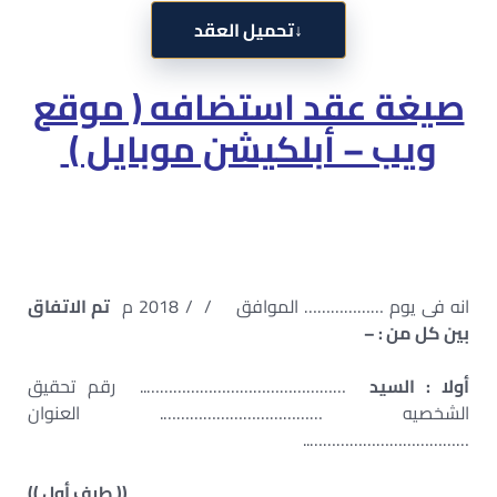
↓
تحميل العقد
صيغة عقد استضافه ( موقع
ويب – أبلكيشن موبايل )
انه فى يوم ……………… الموافق / / 2018 م
تم الاتفاق
بين كل من : –
أولا : السيد
……………………………………….. رقم تحقيق
الشخصيه ………………………………. العنوان
………………………………..
(( طرف أول ))