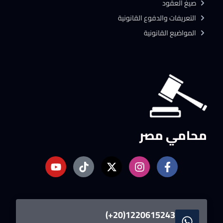
صيغ العقود
التعريفات والدفوع القانونية
المواضيع القانونية
محامي مصر
1220615243(20+)