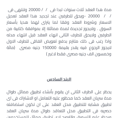
مدة هذا العقد ثلاث سنوات تبدا فى / / 20000 وتنتهى فى
/ / 20000 -ويحق للطرفين عند تجديد هذا العقد تعديل
الاسعار وشروط العقد وفقا لما يتراى لهما هديا بأسعار
السوق . ولايجوز تجديدة لمدة مماثلة إلا بموافقة كتابية من
الطرفين ولايحق للطرف الثانى انهاء العقد قبل انتهاء مدته
واذا رغب فى ذلك ملتزم بدفع تعويض اتفاقى للطرف الاول
لايجوز الرجوع فيه يقدر بقيمة 150000 جنيه مصرى (مائة
وخمسون الف جنيه مصرى فقط لاغير )
البند السادس
يحظر على الطرف الثانى ان يقوم بأنشاء تطبيق مماثل طوال
مدة سريان العقد كما محظور عليه التعامل او الاشتراك فى اى
تطبيق مشابه للتطبيق محل العقد على ان تكون استضافته
حصريه فى التطبيق محل التعاقد طوال مدة سريان العقد
ويحظر عليه التسويق والترويج لاى تطبيق مماثل للمستخدمين