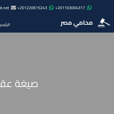
t.net
201220615243+
201103004317+
محامي مصر
الرئيسي
صيغة عقد بيع