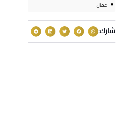
عمال
شارك: