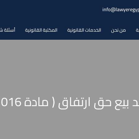
info@lawyeregyp
ة
من نحن
الخدمات القانونية
المكتبة القانونية
أسئلة ش
 حق ارتفاق ( مادة 1016 مدنى )