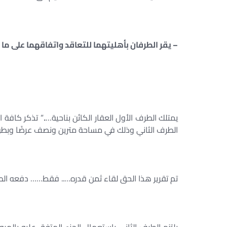
– يقر الطرفان بأهليتهما للتعاقد واتفاقهما على ما ي
يمتلك الطرف الأول العقار الكائن بناحية…..” تذكر كافة ال
الطرف الثاني وذلك في مساحة مترين ونصف عرضًا وبطول
تم تقرير هذا الحق لقاء ثمن قدره….. فقط…… دفعه الط