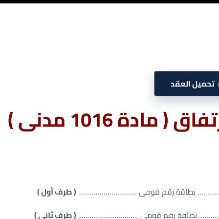
تحميل العقد
ادة 1016 مدنى )
( طرف أول )
( طرف ثانى )