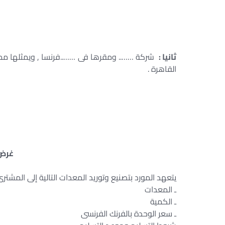
ثانيا :
شركة …….. ومقرها فى ……..فرنسا , ويمثلها ممث
القاهرة .
غرض 
يتعهد المورد بتصنيع وتوريد المعدات التالية إلى المشتر
ـ المعدات
ـ الكمية
ـ سعر الوحدة بالفرنك الفرنسى