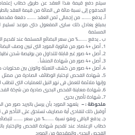
سيتم دفع قيمة هذا العقد عن طريق خطاب إعتماد مع
المدفوع إلى نسبة مائة فى المائة من قيمة العقد بالطريق
أـ يدفع …….. من إجمالى ثمن العقد …….. دفعة مقدم
بمبلغ يعادل ذلك سارى المفعول حتى موعد تسليم ال
المسلمة
ب ـ يدفع ……..% من سعر البضائع المسلمة عند تقديم المس
1ـ أصل +4 صور من فاتورة المورد التى تبين وصف البضائع والكمية وسعر الوحدة وإجمالى السعر .
2ـ أصل +4 صور غير قابلة للتداول من بوليصة شحن نظيفة .
3ـ أصل +4 صور من شهادة المنشأ .
4ـ أصل +4 صور من كشف التعبئة والوزن بين محتويات كل عبوة .
5ـ شهادة الفحص لإختبار الوظائف الصادرة من ممثل 
وإنها ملائمة للعمل فى نهر النيل للعمليات التى تتطلب ا
6ـ شهادة معاينة الفحص البحرى صادرة من شركة الفحص البحرى ومقدمة من المورد
7ـ شهادة تأمين بحرى
ملحوظة : –
أوقبل ذلك لتفادى أية مصاريف تستحق على التأخير فى 
جـ يدفع الباقى وهو نسبة ……..% من سعر …….. للبضا
خطاب الإعتماد عند تقديم شهادة الفحص والإختبار با
الفحص البحرى والمقدمة من المورد