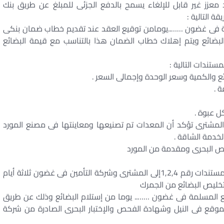
زز غير قابل للإلغاء يسمح بالدفع الجزئى للمبلغ عن طريق بنك
ة التالية :
ة فى غضون ……..يومامن توقيع العقد عند تقديم خطاب ضمان بنكى
بضائع ويتم إهلاك خطاب الضمان هذا بالتناسب مع قيمة البضائع
تندات التالية :
المشترى تؤكد أن المعدات تم تصنيعها ومعاينتها فى مصنع المورد
لخدمة الشاقة .
يتعهد المورد بأن يرسل بالبريد صور من المستندات رقم 1,2,4إلى المشترى وشركة التأمين فى غضون ثلاثة أيام
تخليص البضائع من الجمرك
ئع المسلمة فى غضون …….. يوما من إستلام البضائع وذلك عن طريق
لموقع فى النيل وشهادة الفحص والإختبار البحرى الصادرة من شركة