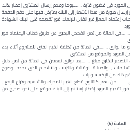
المورد فى غضون فترة ……..يوما وعدم إرسال المشترى إخطار بذلك
ع إرسال صورة من هذا الأشعار إلى البنك يعترض فيها على دفع الدفعة
طاب إعتماد المعزز غير القابل للإلغاء فور تقديمه غلى البنك الشهادة
رد.
 ……..فى المائة من ثمن الفحص البحرى عن طريق خطاب الإعتماد فور
 .
 يوازى ……..فى المائة من تكلفة الخبير الفنى للمشروع أثناء بدء
من المورد والموقع من المشترى
لتصدير للخارج مبلغ ……..بما يوازى تسعين فى المائة من ثمن دليل
عليمات , والصيانة الوقائية والتزييت والتشحيم الذى يحدد بوضوح
غير ذلك من الإكسسوارات
 …….. من سعر كاتالوج قطع الغيار للمحرك والشاسيه وذراع الرفع ,
ور تقديم المورد إخطار إستلام إلى البنك موقع على نحو صحيح من
المادة (4)