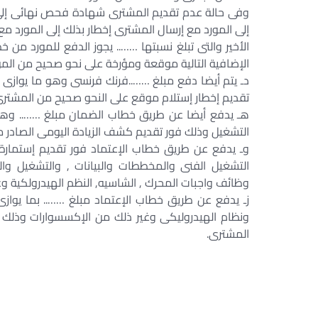
وفى حالة عدم تقديم المشترى شهادة فحص نهائى إلى 
إلى المورد مع إرسال المشترى إخطار بذلك إلى المورد م
الأخير والتى تبلغ نسبتها …….. يجوز الدفع للمورد من خ
الإضافية التالية موقعة ومؤرخة على نحو صحيح من المو
دـ يتم أيضا دفع مبلغ ……..فرنك فرنسى وهو ما يوازى
تقديم إخطار إستلام موقع على النحو صحيح من المشترى
هـ يدفع أيضا عن طريق خطاب الضمان مبلغ …….. وهو ما
التشغيل وذلك فور تقديم كشف الزيادة اليومى الصادر 
وـ يدفع عن طريق خطاب الإعتماد فور تقديم إستمارة ا
التشغيل الفنى والمخططات والبيانات , والتشغيل والت
وظائف واجبات المحرك , الشاسيه, النظم الهيدرولكية و
زـ يدفع عن طريق خطاب الإعتماد مبلغ …….. بما يوازى
ونظام الهيدروليكى وغير ذلك من الإكسسوارات وذلك ف
المشترى.