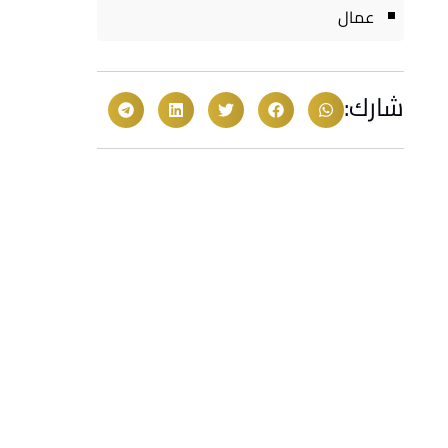
عمال
شارك: