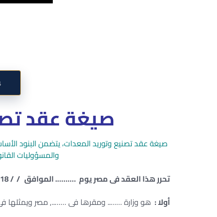
↓
صيغة عقد تصن
صيغة عقد تصنيع وتوريد المعدات، يتضمن البنود الأساس
والمسؤوليات القان
تحرر هذا العقد فى مصر يوم ………. الموافق / / 2018 بين كل من : –
أولا :
هو وزارة …….. ومقرها فى …….., مصر ويمثلها فى