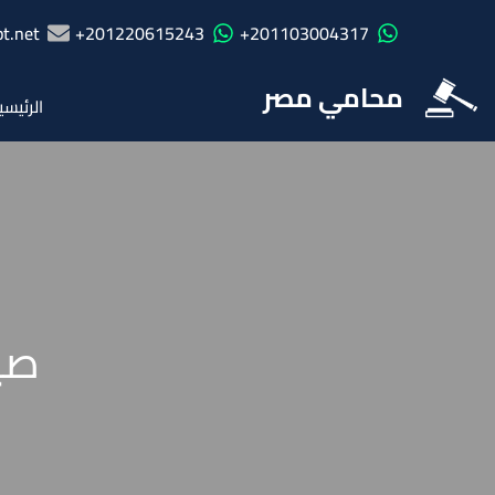
t.net
201220615243+
201103004317+
محامي مصر
الرئيسي
صي