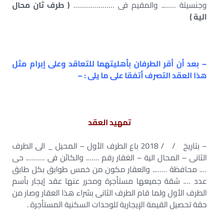
وجنسيتة …….. والمقيم فى …………………
( طرف ثان محال
الية )
– بعد أن أقر الطرفان بأهليتهما للتعاقد وعلى إبرام مثل
هذا العقد التصرف أتفقا على ما يلى : –
تمهيد العقد
– بتاريخ / / 2018 باع الطرف الأول – المحيل _ الى الطرف
الثانى – المحال الية – الغقار رقم ……. والكائن فى ………. حى
…. محافظة …….. والعقار مكون من خمس طوابق بكل طابق
عدد …. شقة جميعها مستأجرة ومحرر عنها عقد إيجار بأسم
الطرف الأول ولما قام الطرف الثانى بشراء هذا العقار وصار من
حقة تحصيل القيمة الإيجارية للوحدات السكنية المستأجرة .