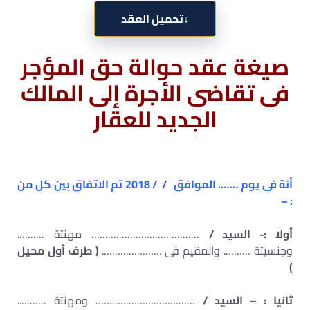
↓
تحميل العقد
صيغة عقد حوالة حق المؤجر
فى تقاضى الأجرة إلى المالك
الجديد للعقار
أنة فى يوم ……. الموافق / / 2018
تم الاتفاق بين كل من
: –
أولا :- السيد /
………………………………… مهنتة ……….
وجنسيتة ………. والمقيم فى ………………….
( طرف أول محيل
)
ثانيا : – السيد /
……………………………… ومهنتة ………..