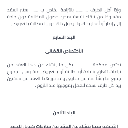
وإذا أخل الطرف ……….. بالتزامة الخاص ب ……. يعتبر العقد
مفسوخا من تلقاء نفسة بمجرد حصول المخالفة دون حاجة
إالى إنذار أو أعذار بذلك ولا يحول ذلك دون المطالبة بالتعويض .
البند السابع
الأختصاص القضائى
تختص محكمة ………….. بكل ما ينشاء عن هذا العقد من
نزاعات تتعلق بنفاذة أو بطلانة أو بالتعويض عنة وفى الجموع
جميع ما ينشأ عنة من دعاوى وقد حرر هذا العقد من نسختين
بيد كل طرف نسخة للعمل بموجبها عند اللزوم .
البند الثامن
التحكيم فيما ينشاء عن العقد من منازعات كبديل للجوء