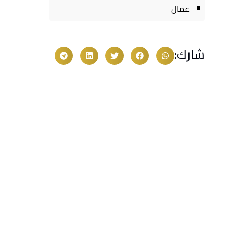
عمال
شارك: