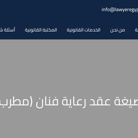
info@lawyeregyp
ة
من نحن
الخدمات القانونية
المكتبة القانونية
أسئلة ش
يغة عقد رعاية فنان (مطرب)