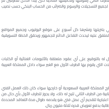
لطرف الثاني رسومها وتكاليفها المادية حتى يبدأ الدخل للطرفين ثم
ف لجميع التسجيلات والرسوم والضرائب من الحساب البنكي حسب نصيب
اني بتنزيلها ونشرها كل أسبوع على موقع اليوتيوب وجميع المواقع
لمتفق عليه ليحدث التفاعل الدائم للجمهور ويحقق الخطة التسويقية
له بالتوقيع على أي عقود متعلقة بالألبومات الغنائية أو الكلبات
لحفلات التي يقوم بها الطرف الأول مع الغير سواء داخل المملكة العربية
رج المملكة العربية السعودية أو خارجها سواء كان ذلك العمل الفني
ية من الطرف الثاني تتيح له ذلك، ولا يجوز للطرف الأول بأي حال من
ة اعتبارية لتقديم أي عمل فني هو يقدمه طوال مدة التعاقد المحددة
البة بدفع تعويض قدره ثلاثة مليون ريال.