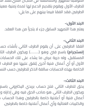
الموهبة للظهور، والمنافسة في المجال الفني،فقد أتفق
للطرف الأول ويقوم بتقديم الدعم لها لمدة زمنية معينة
الطرفين فقد اتفقا فيما بينهم على ما يلي:
البند الأول:-
يعتبر هذا التمهيد السابق جزء لا يتجزأ من هذا العقد.
البند الثاني:-
اتفقا الطرفين على أن يقوم الطرف الثاني بأنشاء ح
إنستجرام)
باسم فني وهو (………) ويكون الطرف الثاني
المستقبل، وله حرية عرض ما يشاء على تلك الحسابات 
الأول أو أي أعمال فنية أخرى يُتفق عليها مع الطرف ا
الخاصة بهذه الحسابات سالفة الذكر للطرفين حسب النس
البند الثالث:-
يحق للطرف الثاني فتح حساب بريدي اليكتروني باسم 
ويكون الطرف الثاني هو صاحب الحق فيه وفي إدارته و
أعمال فنية أو أعلانية خاصة بالطرفين وهذا الحس
والكليبات الغنائية وأي أعمال أعلانية خاصة بالطرفين.