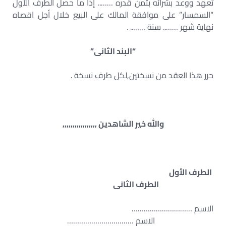
تعهد ووعد بشرائه بثمن قدره …….. إذا ما حصل الطرف الأول
“السمسار” على موافقة المالك على البيع خلال أجل اقصاه
نهاية شهر …….. سنة …….. .
“البند الثانى”
حرر هذا العقد من نسختين,لكل طرف نسخة .
والله خير الشاهدين ,,,,,,,,,,,,,,,,,
الطرف الأول
الطرف الثانى
الاسم …………………………
الاسم ……………………………