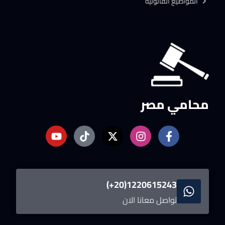
المواضيع القانونية
محامي مصر
1220615243(20+)
تواصل معانا الان