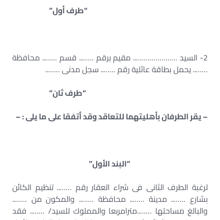
“طرف أول”
2- السيد ………………….. مقيم برقم …….. قسم …….. محافظة
…….. يحمل بطاقة عائلية رقم …….. سجل مدنى ……..
“طرف ثان”
– يقر الطرفان بأهليتهما للتعاقد وقد أتفقا على ما يلى : –
“البند الأول”
لرغبة الطرف الثانى فى شراء العقار رقم …….. تنظيم الكائن
بشارع …….. مدينة …….. محافظة …….. والمكون من ……..
والبالغ مساحتها ……..مترامربعا والمملوك للسيد/ …….. فقد