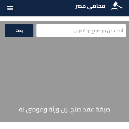
محامي مصر
أسئلة شائع
الخدمات الق
المكتبة الق
بحث
صيغة عقد صلح بين ورثة وموصى له