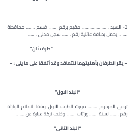
2- السيد ………………….. مقيم برقم …….. قسم …….. محافظة
…….. يحمل بطاقة عائلية رقم …….. سجل مدنى ……..
“طرف ثان”
– يقر الطرفان بأهليتهما للتعاقد وقد أتفقا على ما يلى : –
“البند الاول”
توفى المرحوم …….. مورث الطرف الاول وفقا لاعلام الوارثة
رقم …….. لسنة ……..وراثات …….. وخلف تركة عبارة عن ……..
“البند الثانى”