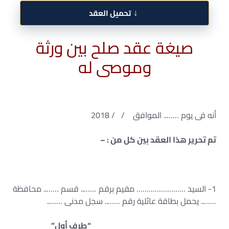
↓
تحميل العقد
صيغة عقد صلح بين ورثة
وموصى له
أنه فى يوم …….. الموافق / / 2018
تم تحرير هذا العقد بين كل من : –
1- السيد …………………… مقيم برقم …….. قسم …….. محافظة
…….. يحمل بطاقة عائلية رقم …….. سجل مدنى ……..
“طرف أول”