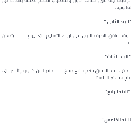
مبرم فيما بينه وبين الطرف الاول والمطلوب الحكم بصحته ونفاذه فى
انونية .
البند الثانى “
. وقد وافق الطرف الاول على ارجاء التسليم حتى يوم …….. ليتمكن
ه.
“البند الثالث”
دد فى البند السابق يلتزم بدفع مبلغ …….. جنيها عن كل يوم تأخير حتى
لصلح بمحضر الجلسة.
“البند الرابع”
البند الخامس”