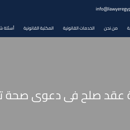
info@lawyeregyp
ة
من نحن
الخدمات القانونية
المكتبة القانونية
أسئلة ش
عقد صلح فى دعوى صحة ت