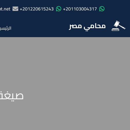
t.net
201220615243+
201103004317+
محامي مصر
الرئيسي
صيغة 