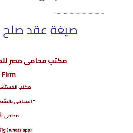
………….. …………………………………
صيغة عقد صلح 
مكتب محامى مصر للمح
 Firm
مكتب المستشار
” المحامى بالنقض 
محامى تأ
(whats app ) واتس أب : 201220615243+