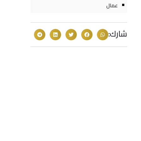
عمال
شارك: