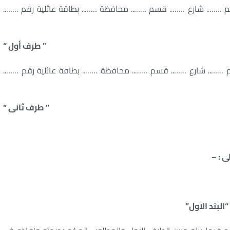
…….. شارع …….. قسم …….. محافظة …….. بطاقة عائلية رقم ……..
” طرف أول “
 …….. شارع …….. قسم …….. محافظة …….. بطاقة عائلية رقم ……..
” طرف ثانى “
ى : –
“البند الاول”