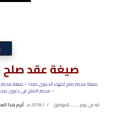
↓
صيغة عقد صلح 
صيغة محضر صلح لانهاء الدعوى صلحا – صيغة محضر 
– محضر الصلح فى دعوى صحة و
انه فى يوم …….. الموافق / / 2018 مـ
أبرم هذا الع