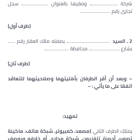
شركة ………………….. ومقرها بالعنوان …………………. سجل
تجارى رقم ……………………
(طرف أول)
2 ـ السيد
…………………………….. بصفته مالك العقار رقم ……
بشارع ……………………. محافظة ………………..
(طرف ثان)
– وبعد أن أقر الطرفان بأهليتهما وصلاحيتهما للتعاقد
اتفقا على ما يأتي : –
تمهيد:
يمتلك الطرف الثاني
(مصعد، كمبيوتر، شبكة هاتف، ماكينة
تصوير، أجهزة تلفزيون، شبكة مجاري أو خلافه ويوصف