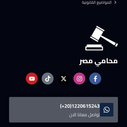
المواضيع القانونية
محامي مصر
1220615243(20+)
تواصل معانا الان