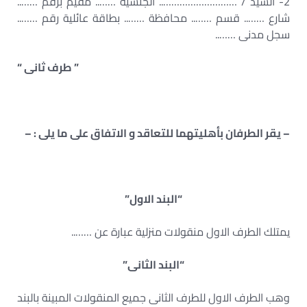
2- السيد / ……………………….. الجنسية …….. مقيم برقم ……..
شارع …….. قسم …….. محافظة …….. بطاقة عائلية رقم ……..
سجل مدنى ……..
” طرف ثانى “
– يقر الطرفان بأهليتهما للتعاقد و الاتفاق على ما يلى : –
“البند الاول”
يمتلك الطرف الاول منقولات منزلية عبارة عن ……..
“البند الثانى”
وهب الطرف الاول للطرف الثانى جميع المنقولات المبينة بالبند