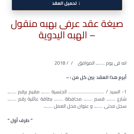
↓
تحميل العقد
صيغة عقد عرفى بهبه منقول
– الهبه اليدوية
انه فى يوم …….. الموافق / / 2018
أبرم هذا العقد بين كل من : –
1- السيد / ………………………… الجنسية …….. مقيم برقم ……..
شارع …….. قسم …….. محافظة …….. بطاقة عائلية رقم ……..
سجل مدنى …….. و عنوان محل العمل ……..
” طرف أول “