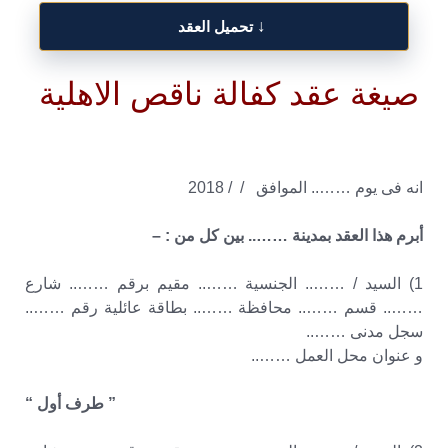
↓
تحميل العقد
صيغة عقد كفالة ناقص الاهلية
انه فى يوم …….. الموافق / / 2018
أبرم هذا العقد بمدينة …….. بين كل من : –
1) السيد / …….. الجنسية …….. مقيم برقم …….. شارع
…….. قسم …….. محافظة …….. بطاقة عائلية رقم ……..
سجل مدنى ……..
و عنوان محل العمل ……..
” طرف أول “