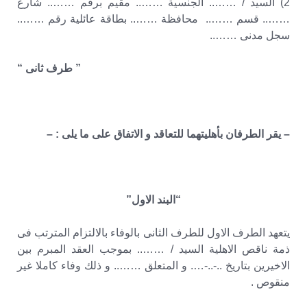
2) السيد / …….. الجنسية …….. مقيم برقم …….. شارع
…….. قسم …….. محافظة …….. بطاقة عائلية رقم ……..
سجل مدنى ……..
” طرف ثانى “
– يقر الطرفان بأهليتهما للتعاقد و الاتفاق على ما يلى : –
“البند الاول”
يتعهد الطرف الاول للطرف الثانى بالوفاء بالالتزام المترتب فى
ذمة ناقص الاهلية السيد / …….. بموجب العقد المبرم بين
الاخيرين بتاريخ ..-..-…. و المتعلق …….. و ذلك وفاء كاملا غير
منقوص .