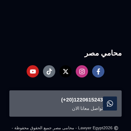
محامي مصر
1220615243(20+)
تواصل معانا الان
2026
Lawyer Egypt - محامى مصر.
جميع الحقوق محفوظة -