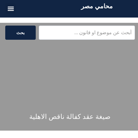
محامي مصر
أسئلة شائع
الخدمات القا
المكتبة القا
بحث
صيغة عقد كفالة ناقص الاهلية