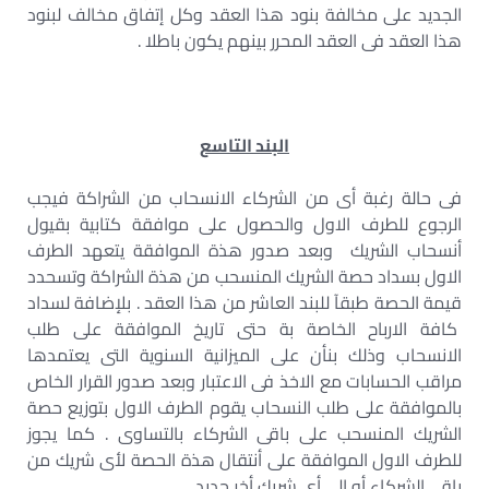
الجديد على مخالفة بنود هذا العقد وكل إتفاق مخالف لبنود
هذا العقد فى العقد المحرر بينهم يكون باطلا .
البند التاسع
فى حالة رغبة أى من الشركاء الانسحاب من الشراكة فيجب
الرجوع للطرف الاول والحصول على موافقة كتابية بقيول
أنسحاب الشريك وبعد صدور هذة الموافقة يتعهد الطرف
الاول بسداد حصة الشريك المنسحب من هذة الشراكة وتسحدد
قيمة الحصة طبقآ للبند العاشر من هذا العقد . بلإضافة لسداد
كافة الارباح الخاصة بة حتى تاريخ الموافقة على طلب
الانسحاب وذلك بنأن على الميزانية السنوية التى يعتمدها
مراقب الحسابات مع الاخذ فى الاعتبار وبعد صدور القرار الخاص
بالموافقة على طلب النسحاب يقوم الطرف الاول بتوزيع حصة
الشريك المنسحب على باقى الشركاء بالتساوى . كما يجوز
للطرف الاول الموافقة على أنتقال هذة الحصة لأى شريك من
باقى الشركاء أو إلى أى شريك أخر جديد ..