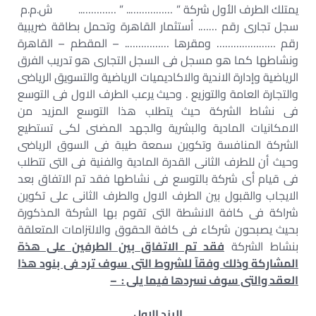
يمتلك الطرف الأول شركة ” …………….. ” ………….. ش.م.م
سجل تجارى رقم ……. أستثمار القاهرة وتحمل بطاقة ضريبية
رقم ………………… ومقرها ……………. – المقطم – القاهرة
ونشاطها كما هو مسجل فى السجل التجارى هو تدريب الفرق
الرياضية وإدارة الاندية والاكاديميات الرياضية والتسويق الرياضى
والتجارة العامة والتوزيع . وحيث يرعب الطرف الاول فى التوسع
فى نشاط الشركة حيث يتطلب هذا التوسع المزيد من
الامكانيات المادية والبشرية والجهد المضنى لكى تستطيع
الشركة المنافسة وتكوين سمعة طيبة فى السوق الرياضى
وحيث أن للطرف الثانى القدرة المادية والفنية فى التى تتطلب
فى قيام أى شركة بالتوسع فى نشاطها فقد تم الاتفاق بعد
الايجاب والقبول بين الطرف الاول والطرف الثانى على تكوين
شراكة فى كافة الانشطة التى تقوم بها الشركة المذكورة
بحيث يصبحون شركاء فى كافة الحقوق والالتزامات المتعلقة
بنشاط الشركة
فقد تم الاتفاق بين الطرفين على هذة
المشاركة
وذلك وفقآ للشروط التى سوف ترد فى بنود هذا
العقد والتى سوف نسردها فيما يلى : –
البند الاول