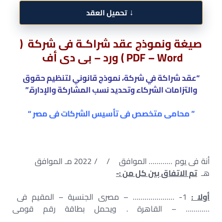
↓
تحميل العقد
صيغة ونموذج عقد شراكـة فى شركة (
PDF – Word ) ورد – بى دى أف
“عقد شراكة في شركة، نموذج قانوني لتنظيم حقوق
والتزامات الشركاء وتحديد نسب المشاركة والإدارة.”
” محامى متخصص فى تأسيس الشركات فى مصر “
أنة فى يوم ………… الموافق / / 2022 مـ الموافق
هـ
تم الاتفاق بين كل من :-
أولا :
1- ………………… – مصرى الجنسية – المقيم فى
………… – القاهرة . ويحمل بطاقة رقم قومى
…………………………