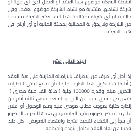
أنشطة الشركة موضوع هذا العقد أو العمل لدى أى جهة أو
شركة نشاطها متشابة مع نشاط الشركة موضوع العقد . وفى
حالة قيام أى شريك بمخالفة هذا البند يعتبر الشريك منسحب
من الشركة ولا يحق لة المطالبة بحصتة المالية أو أى أرباح فى
هذة الشركة .
البند الثانى عشر
إذا أخل أى طرف من الاطراف بالتزاماته المترتبة على هذا العقد
( أيا كانت ) يكون هذا الطرف ملزما بأن يدفع لباقى الاطراف
الأخرين مبلغ وقدره 100000 جنية ( مائة الف جنية مصرى )
كتعويض متفق عليه من الآن وذلك بعد مضى ثلاثة أيام من
إنذاره كتابة بموجب خطاب موصى عليه بعلم الوصول أو إعلان
على يد محضر بضرورة تنفيذ التزامه ،يحق بعدها للطرف المضرور
أن يلجأ إلى القضاء لتنفيذ الشرط واقتضاء التعويض ، كل ذلك
فضلا عن نفاذ العقد بكامل بنوده وأحكامه .