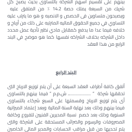
بينهم على تقسيم اسهم الشركه بالتساوى بحيث يصبح كل
شريك من السبعة يملك حصة 14.2 ٪ من المتفق عليه
ويصبحون متساوين فى الحصص و الانصبه و هو ما يترتب عليه
التساوي في جميع الحقوق الماليه المترتبه على ذلك من أرباح و
خلافه فيما عدا ما يدفع كمقابل مادي نظير تأدية عمل محدد
داخل الشركه بخلاف الشراكه نفسها كما هو موضح في البند
الرابع من هذا العقد
البند الرابع
أتفق كافة أطراف العقد السبعة على أن يتم توزيع الارباح التى
تحققها شركة ” ……………….. ش.م.م ” فيما بينهم بالتساوى
أى يتم توزيع الارباح وقسمتها على السبع شركاء بالتساوى
فيما بينهم وذلك بعد نهاية السنة المالية وبعد إعتماد الميزانية
السنوية وذلك بعد خصم نسبة المديرين الفنيين للفروع وكافة
المصروفات والرسوم والضرائب المستحقة على الشركة والتى
يتم تحديها من قبل مراقب الحسابات والمدير المالى الخاصين