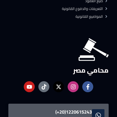
صيغ العقود
التعريفات والدفوع القانونية
المواضيع القانونية
محامي مصر
1220615243(20+)