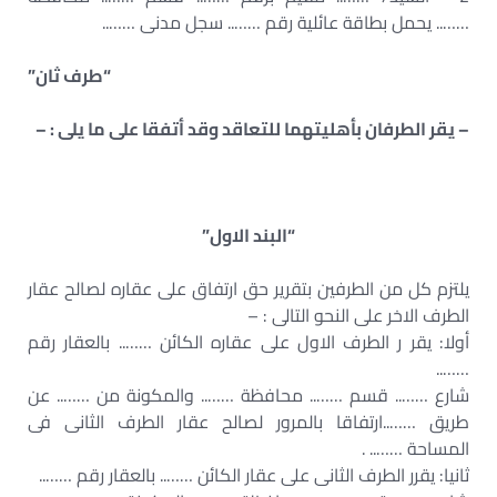
…….. يحمل بطاقة عائلية رقم …….. سجل مدنى ……..
“طرف ثان”
– يقر الطرفان بأهليتهما للتعاقد وقد أتفقا على ما يلى : –
“البند الاول”
يلتزم كل من الطرفين بتقرير حق ارتفاق على عقاره لصالح عقار
الطرف الاخر على النحو التالى : –
أولا: يقر ر الطرف الاول على عقاره الكائن …….. بالعقار رقم
……..
شارع …….. قسم …….. محافظة …….. والمكونة من …….. عن
طريق ……..ارتفاقا بالمرور لصالح عقار الطرف الثانى فى
المساحة …….. .
ثانيا: يقرر الطرف الثانى على عقار الكائن …….. بالعقار رقم ……..